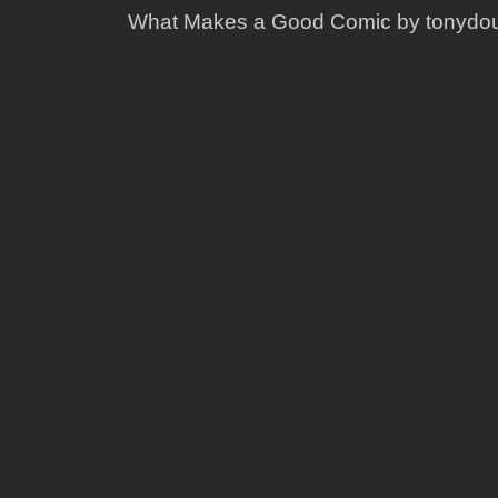
What Makes a Good Comic by tonydo