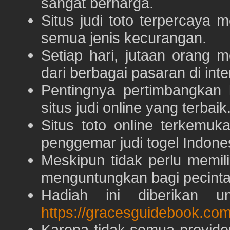
sangat berharga.
Situs judi toto terpercaya
semua jenis kecurangan.
Setiap hari, jutaan orang 
dari berbagai pasaran di inte
Pentingnya pertimbangka
situs judi online yang terbaik
Situs toto online terkem
penggemar judi togel Indone
Meskipun tidak perlu memil
menguntungkan bagi pecinta 
Hadiah ini diberikan u
https://gracesguidebook.com
Karena tidak semua provid