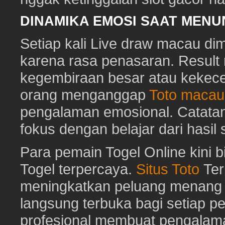
DINAMIKA EMOSI SAAT MEN
Setiap kali Live draw macau di
karena rasa penasaran. Resu
kegembiraan besar atau kekec
orang menganggap
Toto macau
pengalaman emosional. Catat
fokus dengan belajar dari hasil
Para pemain Togel Online kini 
Togel terpercaya.
Situs Toto
Ter
meningkatkan peluang menang To
langsung terbuka bagi setiap p
profesional membuat pengalam