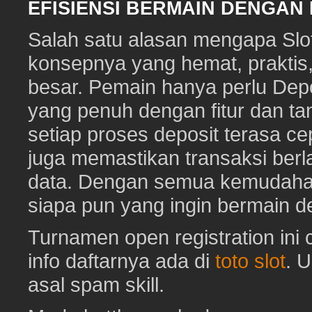
EFISIENSI BERMAIN DENGAN
Salah satu alasan mengapa Slot
konsepnya yang hemat, prakti
besar. Pemain hanya perlu Depo
yang penuh dengan fitur dan ta
setiap proses deposit terasa c
juga memastikan transaksi ber
data. Dengan semua kemudahan i
siapa pun yang ingin bermain d
Turnamen open registration ini
info daftarnya ada di
toto slot
. 
asal spam skill.