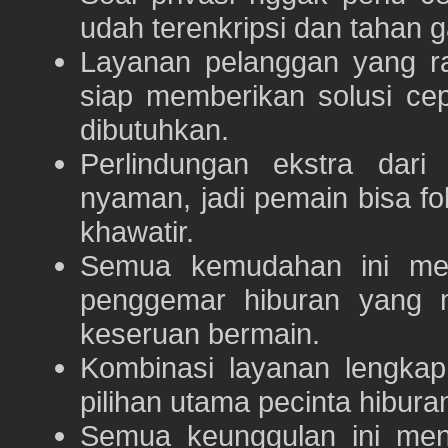
udah terenkripsi dan tahan g
Layanan pelanggan yang ra
siap memberikan solusi ce
dibutuhkan.
Perlindungan ekstra dar
nyaman, jadi pemain bisa f
khawatir.
Semua kemudahan ini m
penggemar hiburan yang
keseruan bermain.
Kombinasi layanan lengka
pilihan utama pecinta hibur
Semua keunggulan ini me