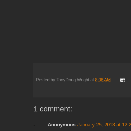
Posted by
TonyDoug Wright
at
8:06 AM
1 comment:
Anonymous
January 25, 2013 at 12: