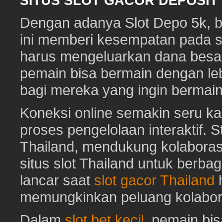
SITUS SLOT GACOR DEPOSI
Dengan adanya Slot Depo 5k, ber
ini memberi kesempatan pada s
harus mengeluarkan dana besa
pemain bisa bermain dengan leb
bagi mereka yang ingin bermai
Koneksi online semakin seru ka
proses pengelolaan interaktif. St
Thailand, mendukung kolaboras
situs slot Thailand untuk berbag
lancar saat
slot gacor Thailand
h
memungkinkan peluang kolabora
Dalam
slot bet kecil
, pemain bi