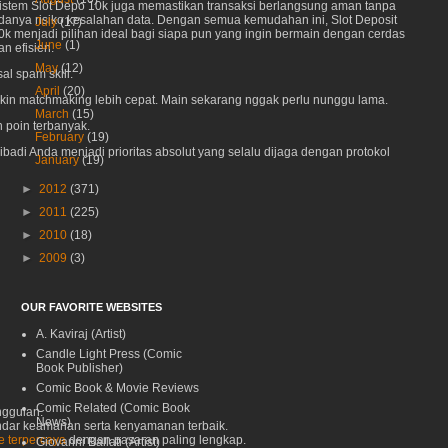
istem Slot Depo 10k juga memastikan transaksi berlangsung aman tanpa
danya risiko kesalahan data. Dengan semua kemudahan ini, Slot Deposit
July
(17)
0k menjadi pilihan ideal bagi siapa pun yang ingin bermain dengan cerdas
June
(1)
an efisien.
May
(12)
al spam skill.
April
(20)
bikin matchmaking lebih cepat. Main sekarang nggak perlu nunggu lama.
March
(15)
 poin terbanyak.
February
(19)
adi Anda menjadi prioritas absolut yang selalu dijaga dengan protokol
January
(19)
►
2012
(371)
►
2011
(225)
►
2010
(18)
►
2009
(3)
OUR FAVORITE WEBSITES
A. Kaviraj (Artist)
Candle Light Press (Comic
Book Publisher)
Comic Book & Movie Reviews
Comic Related (Comic Book
nggulan.
News)
dar keamanan serta kenyamanan terbaik.
e terpercaya
dengan pasaran paling lengkap.
Giovanni Ballati (Artist)