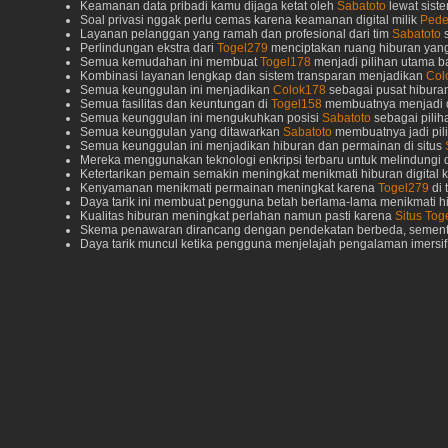
Keamanan data pribadi kamu dijaga ketat oleh
Sabatoto
lewat siste
Soal privasi nggak perlu cemas karena keamanan digital milik
Pede
Layanan pelanggan yang ramah dan profesional dari tim
Sabatoto
s
Perlindungan ekstra dari
Togel279
menciptakan ruang hiburan yang
Semua kemudahan ini membuat
Togel178
menjadi pilihan utama 
Kombinasi layanan lengkap dan sistem transparan menjadikan
Col
Semua keunggulan ini menjadikan
Colok178
sebagai pusat hiburan
Semua fasilitas dan keuntungan di
Togel158
membuatnya menjadi de
Semua keunggulan ini mengukuhkan posisi
Sabatoto
sebagai pilih
Semua keunggulan yang ditawarkan
Sabatoto
membuatnya jadi pil
Semua keunggulan ini menjadikan hiburan dan permainan di situs
Mereka menggunakan teknologi enkripsi terbaru untuk melindungi
Ketertarikan pemain semakin meningkat menikmati hiburan digital 
Kenyamanan menikmati permainan meningkat karena
Togel279
di 
Daya tarik ini membuat pengguna betah berlama-lama menikmati h
Kualitas hiburan meningkat perlahan namun pasti karena
Situs Tog
Skema penawaran dirancang dengan pendekatan berbeda, semen
Daya tarik muncul ketika pengguna menjelajah pengalaman imersif