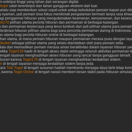
m enkripsi tinggi yang tahan dari serangan digital.
togel
udah terenkripsi dan tahan gangguan ekstrem dari luar.
elalu siap memberikan solusi cepat untuk setiap kebutuhan pemain kapan pun di
 nyaman, jadi pemain bisa fokus menikmati pengalaman bermain tanpa rasa khawa
bagi penggemar hiburan yang mengutamakan keamanan, kenyamanan, dan keseru
ok178
pilihan utama pecinta hiburan dan permainan di berbagai kalangan.
 dan permainan terpercaya yang terus tumbuh dan jadi pilihan utama para pemain 
stinasi hiburan pilihan utama bagi para pencinta permainan daring di Indonesia.
an utama bagi pecinta hiburan online di berbagai kalangan.
ihan utama, di mana pemain hiburan maupun permainan merasa puas dengan lay
Sbobet
sebagai pilihan utama yang selalu diandalkan oleh para pemain setia.
 data dan memastikan pemain merasa aman beraktivitas dalam layanan hiburan y
ketika
Togel158
hadir di tengah akses stabil sehingga seluruh aktivitas permainan t
tengah layanan menghadirkan akses hiburan yang lancar tanpa gangguan berarti.
iburan karena
Togel178
di tengah layanan menghadirkan kestabilan sistem.
el
di tengah layanan menjaga kestabilan sistem tanpa jeda.
tara
Toto Togel
di tengah susunan hadiah membantu menjaga daya tarik tetap kons
, karena
Togel Online
di tengah narasi memberi kesan stabil pada Hiburan simulas