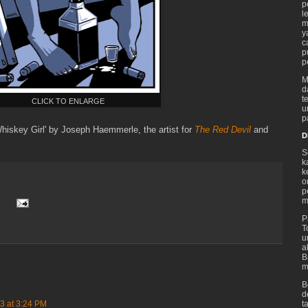
p
l
m
y
c
p
p
M
d
t
CLICK TO ENLARGE
u
p
'Whiskey Girl' by Joseph Haemmerle, the artist for
The Red Devil
and
D
S
k
k
o
p
m
P
T
u
a
B
m
B
d
3 at 3:24 PM
t