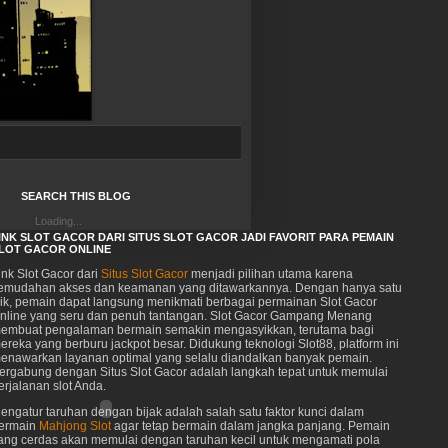
SEARCH THIS BLOG
Loading...
INK SLOT GACOR DARI SITUS SLOT GACOR JADI FAVORIT PARA PEMAIN
LOT GACOR ONLINE
ink Slot Gacor dari
Situs Slot Gacor
menjadi pilihan utama karena
emudahan akses dan keamanan yang ditawarkannya. Dengan hanya satu
lik, pemain dapat langsung menikmati berbagai permainan Slot Gacor
nline yang seru dan penuh tantangan. Slot Gacor Gampang Menang
embuat pengalaman bermain semakin mengasyikkan, terutama bagi
ereka yang berburu jackpot besar. Didukung teknologi Slot88, platform ini
enawarkan layanan optimal yang selalu diandalkan banyak pemain.
ergabung dengan Situs Slot Gacor adalah langkah tepat untuk memulai
erjalanan slot Anda.
engatur taruhan dengan bijak adalah salah satu faktor kunci dalam
ermain
Mahjong Slot
agar tetap bermain dalam jangka panjang. Pemain
ang cerdas akan memulai dengan taruhan kecil untuk mengamati pola