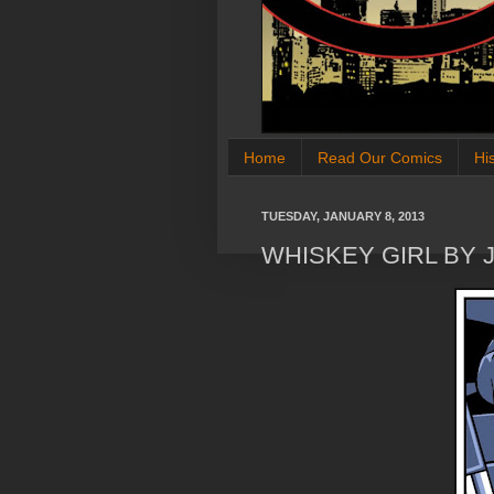
Home
Read Our Comics
His
TUESDAY, JANUARY 8, 2013
WHISKEY GIRL BY