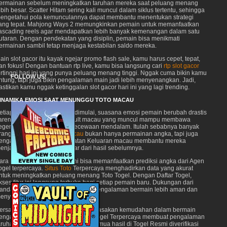
ermainan sebelum meningkatkan taruhan mereka saat peluang menang
ebih besar. Scatter Hitam sering kali muncul dalam siklus tertentu, sehingga
engetahui pola kemunculannya dapat membantu menentukan strategi
ang tepat. Mahjong Ways 2 memungkinkan pemain untuk memanfaatkan
ascading reels agar mendapatkan lebih banyak kemenangan dalam satu
utaran. Dengan pendekatan yang disiplin, pemain bisa menikmati
ermainan sambil tetap menjaga kestabilan saldo mereka.
ain slot gacor itu kayak ngejar promo flash sale, kamu harus cepet, tepat,
an fokus! Dengan bantuan rtp live, kamu bisa langsung cari
rtp slot gacor
ertinggi hari ini yang punya peluang menang tinggi. Nggak cuma bikin kamu
FOLLOW US!
ntung, tapi juga bikin pengalaman main jadi lebih menyenangkan. Jadi,
astikan kamu nggak ketinggalan slot gacor hari ini yang lagi trending.
INAMIKA EMOSI SAAT MENUNGGU TOTO MACAU
etiap kali Live draw macau dimulai, suasana emosi pemain berubah drastis
arena rasa penasaran. Result macau yang muncul mampu membawa
egembiraan besar atau kekecewaan mendalam. Itulah sebabnya banyak
rang menganggap
Toto macau
bukan hanya permainan angka, tapi juga
engalaman emosional. Catatan Keluaran macau membantu mereka
enjaga fokus dengan belajar dari hasil sebelumnya.
ara pemain Togel Online kini bisa memanfaatkan prediksi angka dari Agen
ogel terpercaya.
Situs Toto
Terpercaya menghadirkan data yang akurat
ntuk meningkatkan peluang menang Toto Togel. Dengan Daftar Togel,
kses fitur ini langsung terbuka bagi setiap pemain baru. Dukungan dari
andar Togel profesional membuat pengalaman bermain lebih aman dan
enyenangkan.
ersama
Situs Togel
, kamu akan merasakan kemudahan dalam bermain
engan fitur modern. Bergabung di Togel Terpercaya membuat pengalaman
aruhan lebih nyaman dan efisien. Semua hasil di Togel Resmi diverifikasi