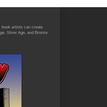
book artists can create
Age, Silver Age, and Bronze