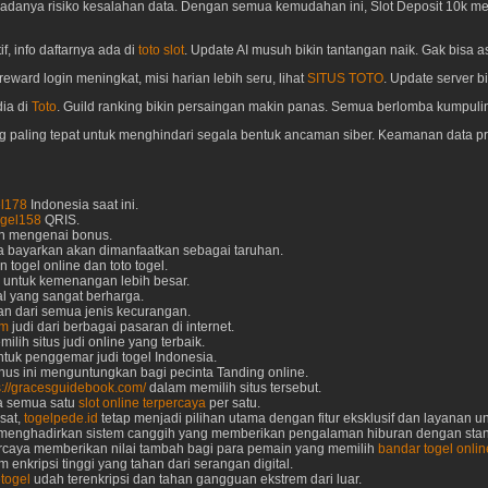
adanya risiko kesalahan data. Dengan semua kemudahan ini, Slot Deposit 10k men
, info daftarnya ada di
toto slot
. Update AI musuh bikin tantangan naik. Gak bisa as
eward login meningkat, misi harian lebih seru, lihat
SITUS TOTO
. Update server 
dia di
Toto
. Guild ranking bikin persaingan makin panas. Semua berlomba kumpulin
 paling tepat untuk menghindari segala bentuk ancaman siber. Keamanan data prib
l178
Indonesia saat ini.
gel158
QRIS.
an mengenai bonus.
da bayarkan akan dimanfaatkan sebagai taruhan.
 togel online dan toto togel.
el untuk kemenangan lebih besar.
l yang sangat berharga.
n dari semua jenis kecurangan.
om
judi dari berbagai pasaran di internet.
ilih situs judi online yang terbaik.
tuk penggemar judi togel Indonesia.
us ini menguntungkan bagi pecinta Tanding online.
s://gracesguidebook.com/
dalam memilih situs tersebut.
a semua satu
slot online terpercaya
per satu.
sat,
togelpede.id
tetap menjadi pilihan utama dengan fitur eksklusif dan layanan u
menghadirkan sistem canggih yang memberikan pengalaman hiburan dengan stan
erpercaya memberikan nilai tambah bagi para pemain yang memilih
bandar togel onlin
m enkripsi tinggi yang tahan dari serangan digital.
togel
udah terenkripsi dan tahan gangguan ekstrem dari luar.