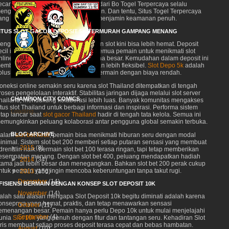
ecara adil dan transparan. Layanan dari Bo Togel Terpercaya selalu
engutamakan kepuasan para pemain. Dan tentu, Situs Togel Terpercaya
ang bermitra dengan Bandar Togel menjamin keamanan penuh.
ITUS SLOT GACOR DEPOSIT 5K TERMURAH GAMPANG MENANG
engan adanya Slot Depo 5k, bermain slot kini bisa lebih hemat. Deposit
ecil ini memberi kesempatan pada semua pemain untuk menikmati slot
nline tanpa harus mengeluarkan dana besar. Kemudahan dalam deposit ini
embuat pemain bisa bermain dengan lebih fleksibel.
Slot Depo 5k
adalah
olusi ideal bagi mereka yang ingin bermain dengan biaya rendah.
oneksi online semakin seru karena slot Thailand ditempatkan di tengah
roses pengelolaan interaktif. Stabilitas jaringan dijaga melalui slot server
CHAMPION CITY COMICS
hailand, mendukung kolaborasi lebih luas. Banyak komunitas mengakses
itus slot Thailand untuk berbagi informasi dan inspirasi. Performa sistem
Loading...
etap lancar saat
slot gacor Thailand
hadir di tengah tata kelola. Semua ini
emungkinkan peluang kolaborasi antar pengguna global semakin terbuka.
BLOG ARCHIVE
alam
slot bet kecil
, pemain bisa menikmati hiburan seru dengan modal
inimal. Sistem slot bet 200 memberi setiap putaran sensasi yang membuat
►
2015
(8)
drenalin naik. Bermain slot bet 100 terasa ringan, tapi tetap memberikan
esempatan menang. Dengan slot bet 400, peluang mendapatkan hadiah
►
2014
(34)
tama jadi lebih besar dan menegangkan. Bahkan slot bet 200 perak cukup
ntuk pemain yang ingin mencoba keberuntungan tanpa takut rugi.
▼
2013
(156)
December
(14)
FISIENSI BERMAIN DENGAN KONSEP SLOT DEPOSIT 10K
November
(14)
alah satu alasan mengapa Slot Deposit 10k begitu diminati adalah karena
onsepnya yang hemat, praktis, dan tetap menawarkan sensasi
October
(11)
emenangan besar. Pemain hanya perlu Depo 10k untuk mulai menjelajahi
September
(4)
unia
Slot 10k
yang penuh dengan fitur dan tantangan seru. Kehadiran Slot
ris membuat setiap proses deposit terasa cepat dan bebas hambatan.
August
(10)