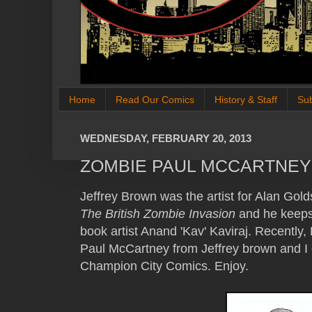
Home
Read Our Comics
History & Staff
Su
WEDNESDAY, FEBRUARY 20, 2013
ZOMBIE PAUL MCCARTNEY
Jeffrey Brown was the artist for Alan Gol
The British Zombie Invasion
and he keeps 
book artist Anand 'Kav' Kaviraj. Recently
Paul McCartney from Jeffrey brown and I d
Champion City Comics. Enjoy.