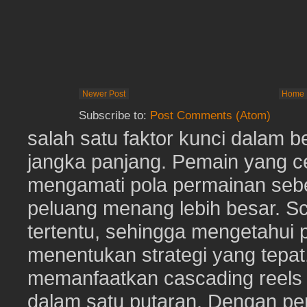
Newer Post
Home
Subscribe to:
Post Comments (Atom)
salah satu faktor kunci dalam 
jangka panjang. Pemain yang c
mengamati pola permainan seb
peluang menang lebih besar. Sca
tertentu, sehingga mengetahui
menentukan strategi yang tep
memanfaatkan cascading reels
dalam satu putaran. Dengan pen