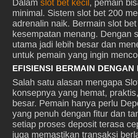
Dalam
slot bet kecil
, pemain bi
minimal. Sistem slot bet 200 m
adrenalin naik. Bermain slot be
kesempatan menang. Dengan sl
utama jadi lebih besar dan me
untuk pemain yang ingin mencob
EFISIENSI BERMAIN DENGAN
Salah satu alasan mengapa Slot
konsepnya yang hemat, prakti
besar. Pemain hanya perlu Depo
yang penuh dengan fitur dan ta
setiap proses deposit terasa c
juga memastikan transaksi ber