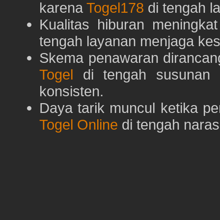
karena
Togel178
di tengah l
Kualitas hiburan meningka
tengah layanan menjaga kest
Skema penawaran dirancan
Togel
di tengah susunan h
konsisten.
Daya tarik muncul ketika p
Togel Online
di tengah naras