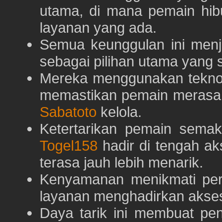
utama, di mana pemain hi
layanan yang ada.
Semua keunggulan ini menj
sebagai pilihan utama yang s
Mereka menggunakan teknolo
memastikan pemain merasa 
Sabatoto
kelola.
Ketertarikan pemain semaki
Togel158
hadir di tengah ak
terasa jauh lebih menarik.
Kenyamanan menikmati pe
layanan menghadirkan akses 
Daya tarik ini membuat pe