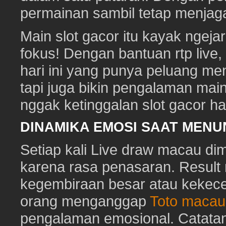
permainan sambil tetap menjaga
Main slot gacor itu kayak ngeja
fokus! Dengan bantuan rtp live
hari ini yang punya peluang me
tapi juga bikin pengalaman mai
nggak ketinggalan slot gacor hari
DINAMIKA EMOSI SAAT MEN
Setiap kali Live draw macau di
karena rasa penasaran. Resu
kegembiraan besar atau kekec
orang menganggap
Toto macau
pengalaman emosional. Catat