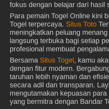
fokus dengan belajar dari hasil
Para pemain Togel Online kini 
Togel terpercaya.
Situs Toto
Ter
meningkatkan peluang menang To
langsung terbuka bagi setiap p
profesional membuat pengalam
Bersama
Situs Togel
, kamu ak
dengan fitur modern. Bergabun
taruhan lebih nyaman dan efisie
secara adil dan transparan. Lay
mengutamakan kepuasan para pe
yang bermitra dengan Bandar 