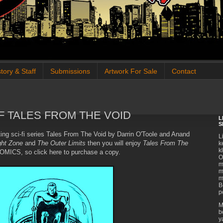
tory & Staff
Submissions
Artwork For Sale
Contact
 TALES FROM THE VOID
L
S
iting sci-fi series Tales From The Void by Darrin O'Toole and Anand
L
ght Zone
and
The Outer Limits
then you will enjoy
Tales From The
k
k
OMICS, so click here to purchase a copy.
O
m
m
m
B
p
M
b
y