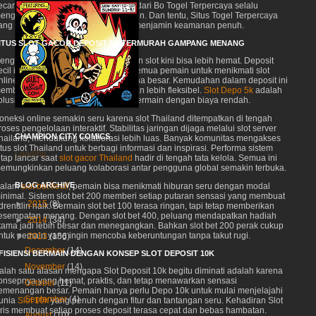
ecara adil dan transparan. Layanan dari Bo Togel Terpercaya selalu
engutamakan kepuasan para pemain. Dan tentu, Situs Togel Terpercaya
ang bermitra dengan Bandar Togel menjamin keamanan penuh.
ITUS SLOT GACOR DEPOSIT 5K TERMURAH GAMPANG MENANG
engan adanya Slot Depo 5k, bermain slot kini bisa lebih hemat. Deposit
ecil ini memberi kesempatan pada semua pemain untuk menikmati slot
nline tanpa harus mengeluarkan dana besar. Kemudahan dalam deposit ini
embuat pemain bisa bermain dengan lebih fleksibel.
Slot Depo 5k
adalah
olusi ideal bagi mereka yang ingin bermain dengan biaya rendah.
oneksi online semakin seru karena slot Thailand ditempatkan di tengah
roses pengelolaan interaktif. Stabilitas jaringan dijaga melalui slot server
CHAMPION CITY COMICS
hailand, mendukung kolaborasi lebih luas. Banyak komunitas mengakses
itus slot Thailand untuk berbagi informasi dan inspirasi. Performa sistem
Loading...
etap lancar saat
slot gacor Thailand
hadir di tengah tata kelola. Semua ini
emungkinkan peluang kolaborasi antar pengguna global semakin terbuka.
BLOG ARCHIVE
alam
slot bet kecil
, pemain bisa menikmati hiburan seru dengan modal
inimal. Sistem slot bet 200 memberi setiap putaran sensasi yang membuat
►
2015
(8)
drenalin naik. Bermain slot bet 100 terasa ringan, tapi tetap memberikan
esempatan menang. Dengan slot bet 400, peluang mendapatkan hadiah
►
2014
(34)
tama jadi lebih besar dan menegangkan. Bahkan slot bet 200 perak cukup
ntuk pemain yang ingin mencoba keberuntungan tanpa takut rugi.
▼
2013
(156)
December
(14)
FISIENSI BERMAIN DENGAN KONSEP SLOT DEPOSIT 10K
November
(14)
alah satu alasan mengapa Slot Deposit 10k begitu diminati adalah karena
onsepnya yang hemat, praktis, dan tetap menawarkan sensasi
October
(11)
emenangan besar. Pemain hanya perlu Depo 10k untuk mulai menjelajahi
September
(4)
unia
Slot 10k
yang penuh dengan fitur dan tantangan seru. Kehadiran Slot
ris membuat setiap proses deposit terasa cepat dan bebas hambatan.
August
(10)