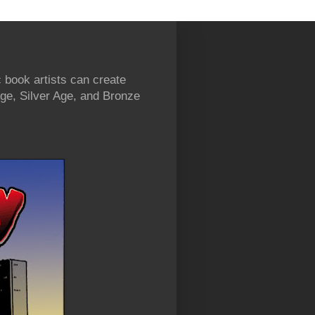
book artists can create
Age, Silver Age, and Bronze