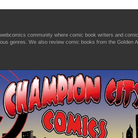
webcomics community where comic book writers and comic 
 various genres. We also review comic books from the Golden 