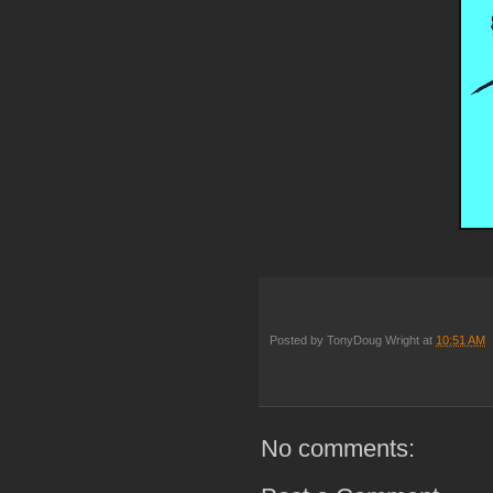
Posted by
TonyDoug Wright
at
10:51 AM
No comments: