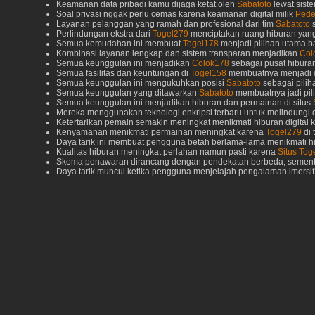
Keamanan data pribadi kamu dijaga ketat oleh
Sabatoto
lewat siste
Soal privasi nggak perlu cemas karena keamanan digital milik
Pede
Layanan pelanggan yang ramah dan profesional dari tim
Sabatoto
s
Perlindungan ekstra dari
Togel279
menciptakan ruang hiburan yang
Semua kemudahan ini membuat
Togel178
menjadi pilihan utama 
Kombinasi layanan lengkap dan sistem transparan menjadikan
Col
Semua keunggulan ini menjadikan
Colok178
sebagai pusat hiburan
Semua fasilitas dan keuntungan di
Togel158
membuatnya menjadi de
Semua keunggulan ini mengukuhkan posisi
Sabatoto
sebagai pilih
Semua keunggulan yang ditawarkan
Sabatoto
membuatnya jadi pil
Semua keunggulan ini menjadikan hiburan dan permainan di situs
Mereka menggunakan teknologi enkripsi terbaru untuk melindungi
Ketertarikan pemain semakin meningkat menikmati hiburan digital 
Kenyamanan menikmati permainan meningkat karena
Togel279
di 
Daya tarik ini membuat pengguna betah berlama-lama menikmati h
Kualitas hiburan meningkat perlahan namun pasti karena
Situs Tog
Skema penawaran dirancang dengan pendekatan berbeda, semen
Daya tarik muncul ketika pengguna menjelajah pengalaman imersif