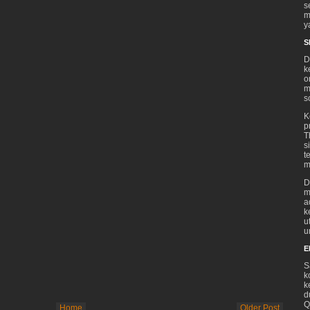
s
m
y
S
D
k
o
m
s
K
p
T
s
t
m
D
m
a
k
u
u
E
S
k
k
d
Q
Home
Older Post