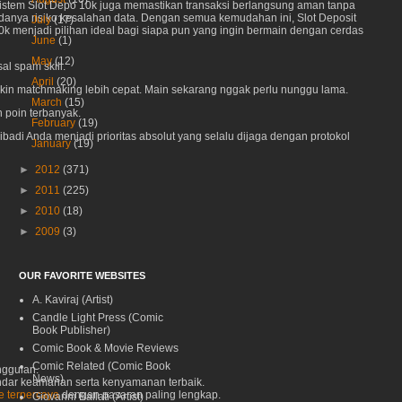
istem Slot Depo 10k juga memastikan transaksi berlangsung aman tanpa
danya risiko kesalahan data. Dengan semua kemudahan ini, Slot Deposit
July
(17)
0k menjadi pilihan ideal bagi siapa pun yang ingin bermain dengan cerdas
June
(1)
May
(12)
al spam skill.
April
(20)
bikin matchmaking lebih cepat. Main sekarang nggak perlu nunggu lama.
March
(15)
 poin terbanyak.
February
(19)
adi Anda menjadi prioritas absolut yang selalu dijaga dengan protokol
January
(19)
►
2012
(371)
►
2011
(225)
►
2010
(18)
►
2009
(3)
OUR FAVORITE WEBSITES
A. Kaviraj (Artist)
Candle Light Press (Comic
Book Publisher)
Comic Book & Movie Reviews
Comic Related (Comic Book
nggulan.
News)
dar keamanan serta kenyamanan terbaik.
e terpercaya
dengan pasaran paling lengkap.
Giovanni Ballati (Artist)