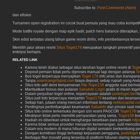
Subscribe to:
Post Comments (Atom)
dan efisien.
Turnamen open registration ini cocok buat pemula yang mau coba kompetitif
Mode battle royale dengan map epik hadir, patch hero balance diterapkan, r
Skin edisi terbatas ulang tahun game resmi dirilis, info pembeliannya terse
Memilih jalur akses resmi
Situs Togel178
merupakan langkah preventif yang
enkripsi berlapis.
RELATED LINK
Karena telah diakui sebagai situs taruhan togel online resmi di
Toge
Deposit pemain tidak perlu diproses manual lagi dengan adanya
To
Bos togel terpercaya menyajikan
Togel 178
info jelas dan transpar
Tanpa
americangirlspod.com
biaya deposit, setiap rupiah yang An
Situs toto adil demi kenyamanan
Rtp Togel158
anggota saat bermain
Manfaatkan bonus dan putaran
Sabatoto Login
gratis di mesin tog
Dalam perjudian togel online, kepercayaan adalah
pedetogel.bet
ha
Situs judi toto terpercaya menjamin
Togel178
keaslian dan keamana
Setiap hari, jutaan orang mencari informasi tentang
nekkocapital.c
Pentingnya pertimbangkan keamanan
Sabatoto
dan privasi saat mem
Situs toto online terkemuka dengan izin resmi PAGCOR
Togel178
un
Meskipun tidak perlu memiliki persyaratan yang sama,
Togel158
bon
Hadiah ini diberikan untuk menghargai kesetiaan para pemain
http
Karena tidak semua provider menjamin kemenangan, sulit mencob
Dalam era modern di mana hiburan digital semakin berkembang pe
Dengan komitmen tinggi terhadap kepuasan pengguna,
pedetogel
Berbagai fitur inovatif yang tersedia di platform hiburan daring t