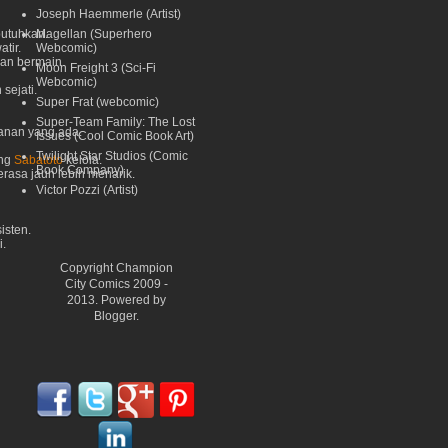
Joseph Haemmerle (Artist)
butuhkan.
Magellan (Superhero
tir.
Webcomic)
an bermain.
Moon Freight 3 (Sci-Fi
Webcomic)
sejati.
Super Frat (webcomic)
Super-Team Family: The Lost
anan yang ada.
Issues (Cool Comic Book Art)
Twilight Star Studios (Comic
ang
Sabatoto
kelola.
Book Company)
erasa jauh lebih menarik.
Victor Pozzi (Artist)
isten.
i.
Copyright Champion
City Comics 2009 -
2013. Powered by
Blogger.