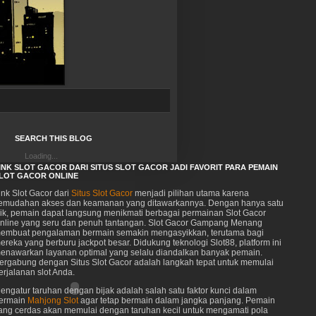
SEARCH THIS BLOG
Loading...
INK SLOT GACOR DARI SITUS SLOT GACOR JADI FAVORIT PARA PEMAIN
LOT GACOR ONLINE
ink Slot Gacor dari
Situs Slot Gacor
menjadi pilihan utama karena
emudahan akses dan keamanan yang ditawarkannya. Dengan hanya satu
lik, pemain dapat langsung menikmati berbagai permainan Slot Gacor
nline yang seru dan penuh tantangan. Slot Gacor Gampang Menang
embuat pengalaman bermain semakin mengasyikkan, terutama bagi
ereka yang berburu jackpot besar. Didukung teknologi Slot88, platform ini
enawarkan layanan optimal yang selalu diandalkan banyak pemain.
ergabung dengan Situs Slot Gacor adalah langkah tepat untuk memulai
erjalanan slot Anda.
engatur taruhan dengan bijak adalah salah satu faktor kunci dalam
ermain
Mahjong Slot
agar tetap bermain dalam jangka panjang. Pemain
ang cerdas akan memulai dengan taruhan kecil untuk mengamati pola