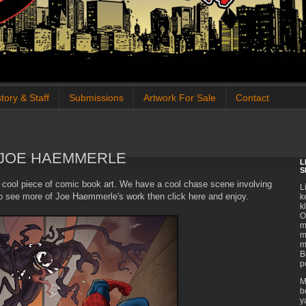
tory & Staff
Submissions
Artwork For Sale
Contact
 JOE HAEMMERLE
L
S
cool piece of comic book art. We have a cool chase scene involving
L
o see more of Joe Haemmerle's work then click here and enjoy.
k
k
O
m
m
m
B
p
M
b
y