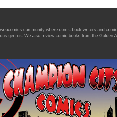
webcomics community where comic book writers and comic 
 various genres. We also review comic books from the Golden 