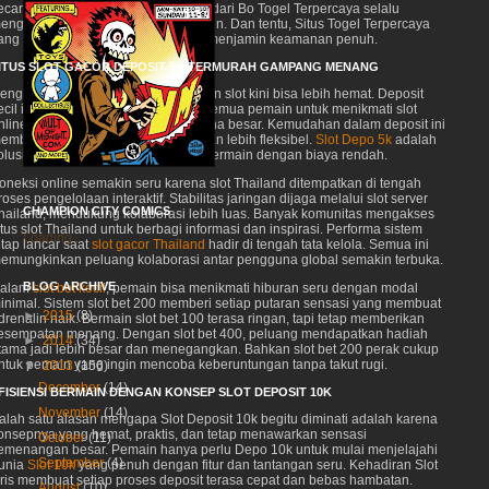
ecara adil dan transparan. Layanan dari Bo Togel Terpercaya selalu
engutamakan kepuasan para pemain. Dan tentu, Situs Togel Terpercaya
ang bermitra dengan Bandar Togel menjamin keamanan penuh.
ITUS SLOT GACOR DEPOSIT 5K TERMURAH GAMPANG MENANG
engan adanya Slot Depo 5k, bermain slot kini bisa lebih hemat. Deposit
ecil ini memberi kesempatan pada semua pemain untuk menikmati slot
nline tanpa harus mengeluarkan dana besar. Kemudahan dalam deposit ini
embuat pemain bisa bermain dengan lebih fleksibel.
Slot Depo 5k
adalah
olusi ideal bagi mereka yang ingin bermain dengan biaya rendah.
oneksi online semakin seru karena slot Thailand ditempatkan di tengah
roses pengelolaan interaktif. Stabilitas jaringan dijaga melalui slot server
CHAMPION CITY COMICS
hailand, mendukung kolaborasi lebih luas. Banyak komunitas mengakses
itus slot Thailand untuk berbagi informasi dan inspirasi. Performa sistem
Loading...
etap lancar saat
slot gacor Thailand
hadir di tengah tata kelola. Semua ini
emungkinkan peluang kolaborasi antar pengguna global semakin terbuka.
BLOG ARCHIVE
alam
slot bet kecil
, pemain bisa menikmati hiburan seru dengan modal
inimal. Sistem slot bet 200 memberi setiap putaran sensasi yang membuat
►
2015
(8)
drenalin naik. Bermain slot bet 100 terasa ringan, tapi tetap memberikan
esempatan menang. Dengan slot bet 400, peluang mendapatkan hadiah
►
2014
(34)
tama jadi lebih besar dan menegangkan. Bahkan slot bet 200 perak cukup
ntuk pemain yang ingin mencoba keberuntungan tanpa takut rugi.
▼
2013
(156)
December
(14)
FISIENSI BERMAIN DENGAN KONSEP SLOT DEPOSIT 10K
November
(14)
alah satu alasan mengapa Slot Deposit 10k begitu diminati adalah karena
onsepnya yang hemat, praktis, dan tetap menawarkan sensasi
October
(11)
emenangan besar. Pemain hanya perlu Depo 10k untuk mulai menjelajahi
September
(4)
unia
Slot 10k
yang penuh dengan fitur dan tantangan seru. Kehadiran Slot
ris membuat setiap proses deposit terasa cepat dan bebas hambatan.
August
(10)