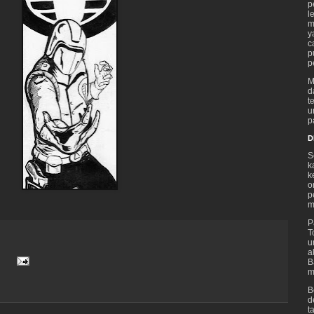
p
l
m
y
c
p
p
M
d
t
u
p
D
S
k
k
o
p
m
P
T
u
a
B
m
B
d
t