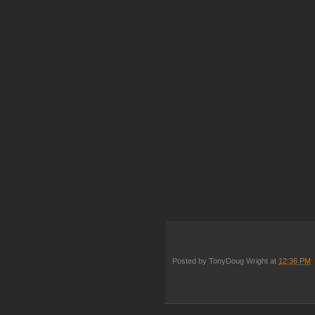
Posted by
TonyDoug Wright
at
12:36 PM