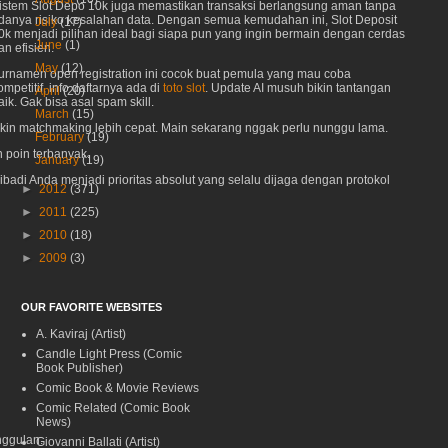
istem Slot Depo 10k juga memastikan transaksi berlangsung aman tanpa
danya risiko kesalahan data. Dengan semua kemudahan ini, Slot Deposit
July
(17)
0k menjadi pilihan ideal bagi siapa pun yang ingin bermain dengan cerdas
June
(1)
an efisien.
May
(12)
urnamen open registration ini cocok buat pemula yang mau coba
ompetitif, info daftarnya ada di
toto slot
. Update AI musuh bikin tantangan
April
(20)
aik. Gak bisa asal spam skill.
March
(15)
bikin matchmaking lebih cepat. Main sekarang nggak perlu nunggu lama.
February
(19)
 poin terbanyak.
January
(19)
adi Anda menjadi prioritas absolut yang selalu dijaga dengan protokol
►
2012
(371)
►
2011
(225)
►
2010
(18)
►
2009
(3)
OUR FAVORITE WEBSITES
A. Kaviraj (Artist)
Candle Light Press (Comic
Book Publisher)
Comic Book & Movie Reviews
Comic Related (Comic Book
News)
nggulan.
Giovanni Ballati (Artist)