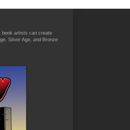
book artists can create
Age, Silver Age, and Bronze