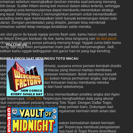
ermainan sebelum meningkatkan taruhan mereka saat peluang menang
ebih besar. Scatter Hitam sering kali muncul dalam siklus tertentu, sehingga
engetahui pola kemunculannya dapat membantu menentukan strategi
ang tepat. Mahjong Ways 2 memungkinkan pemain untuk memanfaatkan
ascading reels agar mendapatkan lebih banyak kemenangan dalam satu
utaran. Dengan pendekatan yang disiplin, pemain bisa menikmati
ermainan sambil tetap menjaga kestabilan saldo mereka.
ain slot gacor itu kayak ngejar promo flash sale, kamu harus cepet, tepat,
an fokus! Dengan bantuan rtp live, kamu bisa langsung cari
rtp slot gacor
ertinggi hari ini yang punya peluang menang tinggi. Nggak cuma bikin kamu
FOLLOW US!
ntung, tapi juga bikin pengalaman main jadi lebih menyenangkan. Jadi,
astikan kamu nggak ketinggalan slot gacor hari ini yang lagi trending.
INAMIKA EMOSI SAAT MENUNGGU TOTO MACAU
etiap kali Live draw macau dimulai, suasana emosi pemain berubah drastis
arena rasa penasaran. Result macau yang muncul mampu membawa
egembiraan besar atau kekecewaan mendalam. Itulah sebabnya banyak
rang menganggap
Toto macau
bukan hanya permainan angka, tapi juga
engalaman emosional. Catatan Keluaran macau membantu mereka
enjaga fokus dengan belajar dari hasil sebelumnya.
ara pemain Togel Online kini bisa memanfaatkan prediksi angka dari Agen
ogel terpercaya.
Situs Toto
Terpercaya menghadirkan data yang akurat
ntuk meningkatkan peluang menang Toto Togel. Dengan Daftar Togel,
kses fitur ini langsung terbuka bagi setiap pemain baru. Dukungan dari
andar Togel profesional membuat pengalaman bermain lebih aman dan
enyenangkan.
ersama
Situs Togel
, kamu akan merasakan kemudahan dalam bermain
engan fitur modern. Bergabung di Togel Terpercaya membuat pengalaman
aruhan lebih nyaman dan efisien. Semua hasil di Togel Resmi diverifikasi