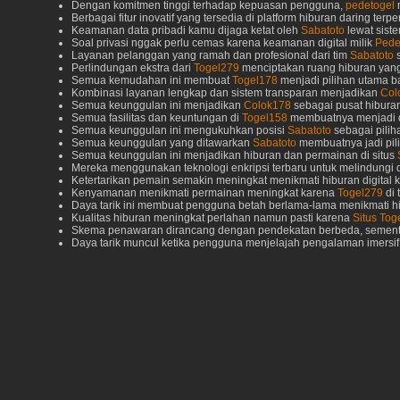
Dengan komitmen tinggi terhadap kepuasan pengguna,
pedetogel
Berbagai fitur inovatif yang tersedia di platform hiburan daring t
Keamanan data pribadi kamu dijaga ketat oleh
Sabatoto
lewat siste
Soal privasi nggak perlu cemas karena keamanan digital milik
Pede
Layanan pelanggan yang ramah dan profesional dari tim
Sabatoto
s
Perlindungan ekstra dari
Togel279
menciptakan ruang hiburan yang
Semua kemudahan ini membuat
Togel178
menjadi pilihan utama 
Kombinasi layanan lengkap dan sistem transparan menjadikan
Col
Semua keunggulan ini menjadikan
Colok178
sebagai pusat hiburan
Semua fasilitas dan keuntungan di
Togel158
membuatnya menjadi de
Semua keunggulan ini mengukuhkan posisi
Sabatoto
sebagai pilih
Semua keunggulan yang ditawarkan
Sabatoto
membuatnya jadi pil
Semua keunggulan ini menjadikan hiburan dan permainan di situs
Mereka menggunakan teknologi enkripsi terbaru untuk melindungi
Ketertarikan pemain semakin meningkat menikmati hiburan digital 
Kenyamanan menikmati permainan meningkat karena
Togel279
di 
Daya tarik ini membuat pengguna betah berlama-lama menikmati h
Kualitas hiburan meningkat perlahan namun pasti karena
Situs Tog
Skema penawaran dirancang dengan pendekatan berbeda, semen
Daya tarik muncul ketika pengguna menjelajah pengalaman imersif