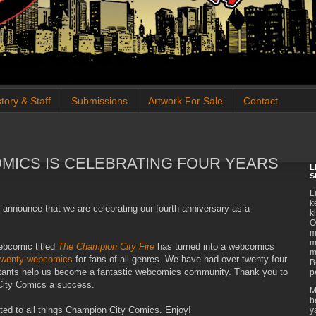
tory & Staff
Submissions
Artwork For Sale
Contact
MICS IS CELEBRATING FOUR YEARS
L
S
L
k
announce that we are celebrating our fourth anniversary as a
k
O
m
m
webcomic titled
The Champion City Fire
has turned into a webcomics
m
twenty webcomics
for fans of all genres. We have had over twenty-four
B
sistants help us become a fantastic webcomics community. Thank you to
p
ity Comics a success.
M
b
ted to all things Champion City Comics. Enjoy!
y