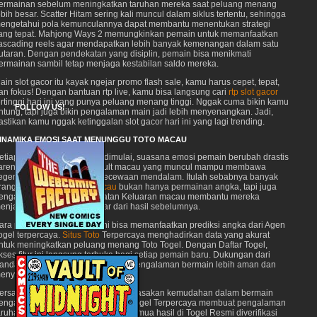
ermainan sebelum meningkatkan taruhan mereka saat peluang menang
ebih besar. Scatter Hitam sering kali muncul dalam siklus tertentu, sehingga
engetahui pola kemunculannya dapat membantu menentukan strategi
ang tepat. Mahjong Ways 2 memungkinkan pemain untuk memanfaatkan
ascading reels agar mendapatkan lebih banyak kemenangan dalam satu
utaran. Dengan pendekatan yang disiplin, pemain bisa menikmati
ermainan sambil tetap menjaga kestabilan saldo mereka.
ain slot gacor itu kayak ngejar promo flash sale, kamu harus cepet, tepat,
an fokus! Dengan bantuan rtp live, kamu bisa langsung cari
rtp slot gacor
ertinggi hari ini yang punya peluang menang tinggi. Nggak cuma bikin kamu
FOLLOW US!
ntung, tapi juga bikin pengalaman main jadi lebih menyenangkan. Jadi,
astikan kamu nggak ketinggalan slot gacor hari ini yang lagi trending.
INAMIKA EMOSI SAAT MENUNGGU TOTO MACAU
etiap kali Live draw macau dimulai, suasana emosi pemain berubah drastis
arena rasa penasaran. Result macau yang muncul mampu membawa
egembiraan besar atau kekecewaan mendalam. Itulah sebabnya banyak
rang menganggap
Toto macau
bukan hanya permainan angka, tapi juga
engalaman emosional. Catatan Keluaran macau membantu mereka
enjaga fokus dengan belajar dari hasil sebelumnya.
ara pemain Togel Online kini bisa memanfaatkan prediksi angka dari Agen
ogel terpercaya.
Situs Toto
Terpercaya menghadirkan data yang akurat
ntuk meningkatkan peluang menang Toto Togel. Dengan Daftar Togel,
kses fitur ini langsung terbuka bagi setiap pemain baru. Dukungan dari
andar Togel profesional membuat pengalaman bermain lebih aman dan
enyenangkan.
ersama
Situs Togel
, kamu akan merasakan kemudahan dalam bermain
engan fitur modern. Bergabung di Togel Terpercaya membuat pengalaman
aruhan lebih nyaman dan efisien. Semua hasil di Togel Resmi diverifikasi