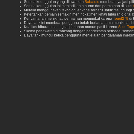
Semua keunggulan yang ditawarkan
Sabatoto
membuatnya jadi pil
Semua keunggulan ini menjadikan hiburan dan permainan di situs
Mereka menggunakan teknologi enkripsi terbaru untuk melindungi
Ketertarikan pemain semakin meningkat menikmati hiburan digital 
Kenyamanan menikmati permainan meningkat karena
Togel279
di 
Daya tarik ini membuat pengguna betah berlama-lama menikmati h
Kualitas hiburan meningkat perlahan namun pasti karena
Situs Tog
Skema penawaran dirancang dengan pendekatan berbeda, semen
Daya tarik muncul ketika pengguna menjelajah pengalaman imersif