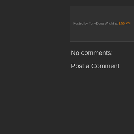
Posted by
TonyDoug Wright
at
1:55 PM
No comments:
Post a Comment