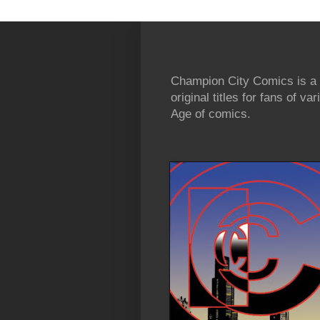
Champion City Comics is a 
original titles for fans of
Age of comics.