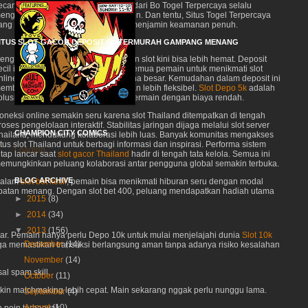
ecara adil dan transparan. Layanan dari Bo Togel Terpercaya selalu
engutamakan kepuasan para pemain. Dan tentu, Situs Togel Terpercaya
ang bermitra dengan Bandar Togel menjamin keamanan penuh.
ITUS SLOT GACOR DEPOSIT 5K TERMURAH GAMPANG MENANG
engan adanya Slot Depo 5k, bermain slot kini bisa lebih hemat. Deposit
ecil ini memberi kesempatan pada semua pemain untuk menikmati slot
nline tanpa harus mengeluarkan dana besar. Kemudahan dalam deposit ini
embuat pemain bisa bermain dengan lebih fleksibel.
Slot Depo 5k
adalah
olusi ideal bagi mereka yang ingin bermain dengan biaya rendah.
oneksi online semakin seru karena slot Thailand ditempatkan di tengah
roses pengelolaan interaktif. Stabilitas jaringan dijaga melalui slot server
CHAMPION CITY COMICS
hailand, mendukung kolaborasi lebih luas. Banyak komunitas mengakses
itus slot Thailand untuk berbagi informasi dan inspirasi. Performa sistem
Loading...
etap lancar saat
slot gacor Thailand
hadir di tengah tata kelola. Semua ini
emungkinkan peluang kolaborasi antar pengguna global semakin terbuka.
BLOG ARCHIVE
alam
slot bet kecil
, pemain bisa menikmati hiburan seru dengan modal
sempatan menang. Dengan slot bet 400, peluang mendapatkan hadiah utama
►
2015
(8)
►
2014
(34)
▼
2013
(156)
ar. Pemain hanya perlu Depo 10k untuk mulai menjelajahi dunia
Slot 10k
December
(14)
uga memastikan transaksi berlangsung aman tanpa adanya risiko kesalahan
November
(14)
al spam skill.
October
(11)
bikin matchmaking lebih cepat. Main sekarang nggak perlu nunggu lama.
September
(4)
August
(10)