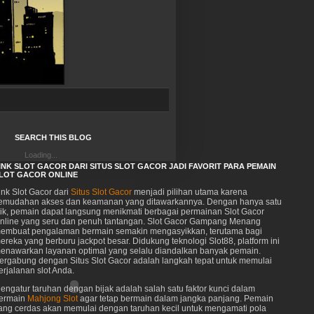
SEARCH THIS BLOG
Loading...
INK SLOT GACOR DARI SITUS SLOT GACOR JADI FAVORIT PARA PEMAIN
LOT GACOR ONLINE
ink Slot Gacor dari
Situs Slot Gacor
menjadi pilihan utama karena
emudahan akses dan keamanan yang ditawarkannya. Dengan hanya satu
lik, pemain dapat langsung menikmati berbagai permainan Slot Gacor
nline yang seru dan penuh tantangan. Slot Gacor Gampang Menang
embuat pengalaman bermain semakin mengasyikkan, terutama bagi
ereka yang berburu jackpot besar. Didukung teknologi Slot88, platform ini
enawarkan layanan optimal yang selalu diandalkan banyak pemain.
ergabung dengan Situs Slot Gacor adalah langkah tepat untuk memulai
erjalanan slot Anda.
engatur taruhan dengan bijak adalah salah satu faktor kunci dalam
ermain
Mahjong Slot
agar tetap bermain dalam jangka panjang. Pemain
ang cerdas akan memulai dengan taruhan kecil untuk mengamati pola