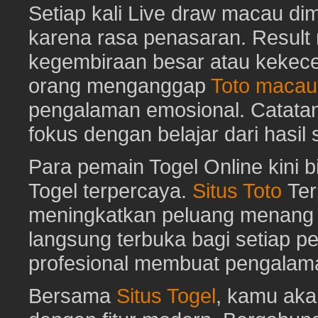
Setiap kali Live draw macau di
karena rasa penasaran. Resu
kegembiraan besar atau kekec
orang menganggap
Toto macau
pengalaman emosional. Catat
fokus dengan belajar dari hasil
Para pemain Togel Online kini 
Togel terpercaya.
Situs Toto
Ter
meningkatkan peluang menang To
langsung terbuka bagi setiap p
profesional membuat pengalam
Bersama
Situs Togel
, kamu ak