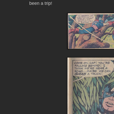
been a trip!