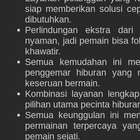
siap memberikan solusi ce
dibutuhkan.
Perlindungan ekstra dar
nyaman, jadi pemain bisa f
khawatir.
Semua kemudahan ini m
penggemar hiburan yang
keseruan bermain.
Kombinasi layanan lengka
pilihan utama pecinta hibur
Semua keunggulan ini me
permainan terpercaya yan
pemain sejati.