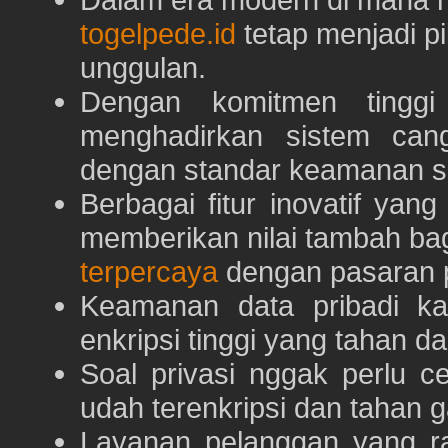
togelpede.id
tetap menjadi pi
unggulan.
Dengan komitmen tingg
menghadirkan sistem can
dengan standar keamanan s
Berbagai fitur inovatif yang
memberikan nilai tambah ba
terpercaya
dengan pasaran p
Keamanan data pribadi k
enkripsi tinggi yang tahan da
Soal privasi nggak perlu 
udah terenkripsi dan tahan g
Layanan pelanggan yang ra