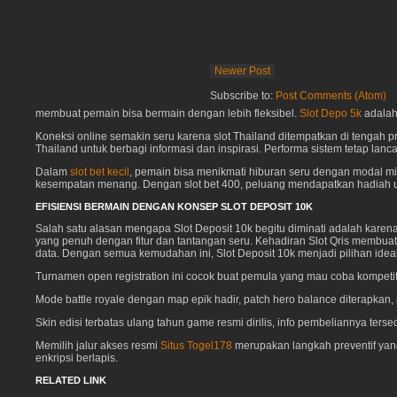
Newer Post
Subscribe to:
Post Comments (Atom)
membuat pemain bisa bermain dengan lebih fleksibel.
Slot Depo 5k
adalah
Koneksi online semakin seru karena slot Thailand ditempatkan di tengah pro
Thailand untuk berbagi informasi dan inspirasi. Performa sistem tetap lanc
Dalam
slot bet kecil
, pemain bisa menikmati hiburan seru dengan modal min
kesempatan menang. Dengan slot bet 400, peluang mendapatkan hadiah ut
EFISIENSI BERMAIN DENGAN KONSEP SLOT DEPOSIT 10K
Salah satu alasan mengapa Slot Deposit 10k begitu diminati adalah kare
yang penuh dengan fitur dan tantangan seru. Kehadiran Slot Qris membuat
data. Dengan semua kemudahan ini, Slot Deposit 10k menjadi pilihan ideal
Turnamen open registration ini cocok buat pemula yang mau coba kompetitif
Mode battle royale dengan map epik hadir, patch hero balance diterapkan, r
Skin edisi terbatas ulang tahun game resmi dirilis, info pembeliannya terse
Memilih jalur akses resmi
Situs Togel178
merupakan langkah preventif yang
enkripsi berlapis.
RELATED LINK