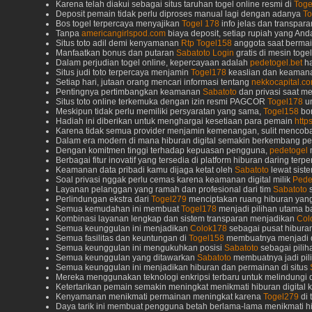
Karena telah diakui sebagai situs taruhan togel online resmi di
Toge
Deposit pemain tidak perlu diproses manual lagi dengan adanya
To
Bos togel terpercaya menyajikan
Togel 178
info jelas dan transpar
Tanpa
americangirlspod.com
biaya deposit, setiap rupiah yang An
Situs toto adil demi kenyamanan
Rtp Togel158
anggota saat bermain
Manfaatkan bonus dan putaran
Sabatoto Login
gratis di mesin tog
Dalam perjudian togel online, kepercayaan adalah
pedetogel.bet
ha
Situs judi toto terpercaya menjamin
Togel178
keaslian dan keamana
Setiap hari, jutaan orang mencari informasi tentang
nekkocapital.c
Pentingnya pertimbangkan keamanan
Sabatoto
dan privasi saat mem
Situs toto online terkemuka dengan izin resmi PAGCOR
Togel178
un
Meskipun tidak perlu memiliki persyaratan yang sama,
Togel158
bon
Hadiah ini diberikan untuk menghargai kesetiaan para pemain
http
Karena tidak semua provider menjamin kemenangan, sulit mencob
Dalam era modern di mana hiburan digital semakin berkembang pe
Dengan komitmen tinggi terhadap kepuasan pengguna,
pedetogel
Berbagai fitur inovatif yang tersedia di platform hiburan daring t
Keamanan data pribadi kamu dijaga ketat oleh
Sabatoto
lewat siste
Soal privasi nggak perlu cemas karena keamanan digital milik
Pede
Layanan pelanggan yang ramah dan profesional dari tim
Sabatoto
s
Perlindungan ekstra dari
Togel279
menciptakan ruang hiburan yang
Semua kemudahan ini membuat
Togel178
menjadi pilihan utama 
Kombinasi layanan lengkap dan sistem transparan menjadikan
Col
Semua keunggulan ini menjadikan
Colok178
sebagai pusat hiburan
Semua fasilitas dan keuntungan di
Togel158
membuatnya menjadi de
Semua keunggulan ini mengukuhkan posisi
Sabatoto
sebagai pilih
Semua keunggulan yang ditawarkan
Sabatoto
membuatnya jadi pil
Semua keunggulan ini menjadikan hiburan dan permainan di situs
Mereka menggunakan teknologi enkripsi terbaru untuk melindungi
Ketertarikan pemain semakin meningkat menikmati hiburan digital 
Kenyamanan menikmati permainan meningkat karena
Togel279
di 
Daya tarik ini membuat pengguna betah berlama-lama menikmati h