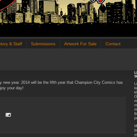
tory & Staff
Submissions
Artwork For Sale
Contact
L
S
y new year. 2014 will be the fifth year that Champion City Comics has
L
njoy your day!
k
k
O
m
m
m
B
p
M
b
y