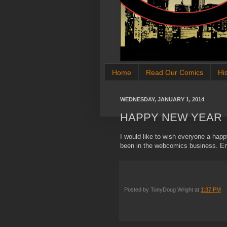
Home
Read Our Comics
His
WEDNESDAY, JANUARY 1, 2014
HAPPY NEW YEAR
I would like to wish everyone a happ
been in the webcomics business. E
Posted by
TonyDoug Wright
at
1:37 PM