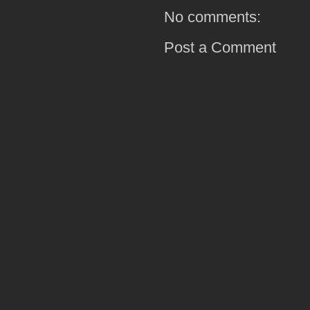
No comments:
Post a Comment