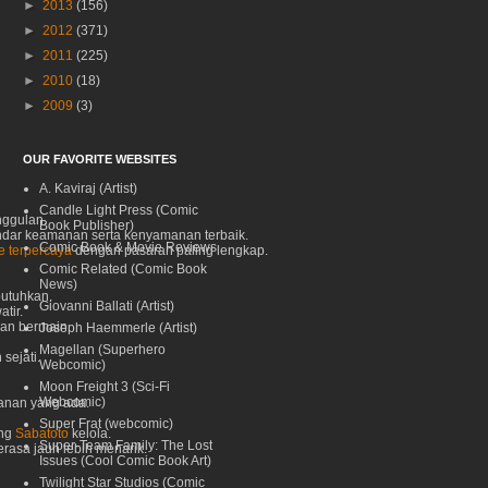
►
2013
(156)
►
2012
(371)
►
2011
(225)
►
2010
(18)
►
2009
(3)
OUR FAVORITE WEBSITES
A. Kaviraj (Artist)
Candle Light Press (Comic
nggulan.
Book Publisher)
dar keamanan serta kenyamanan terbaik.
Comic Book & Movie Reviews
e terpercaya
dengan pasaran paling lengkap.
Comic Related (Comic Book
News)
butuhkan.
Giovanni Ballati (Artist)
tir.
an bermain.
Joseph Haemmerle (Artist)
Magellan (Superhero
sejati.
Webcomic)
Moon Freight 3 (Sci-Fi
Webcomic)
anan yang ada.
Super Frat (webcomic)
ang
Sabatoto
kelola.
Super-Team Family: The Lost
erasa jauh lebih menarik.
Issues (Cool Comic Book Art)
Twilight Star Studios (Comic