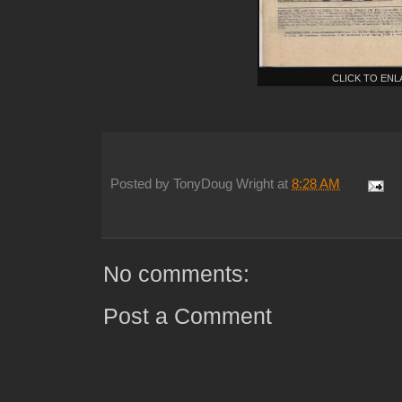
CLICK TO EN
Posted by
TonyDoug Wright
at
8:28 AM
No comments:
Post a Comment