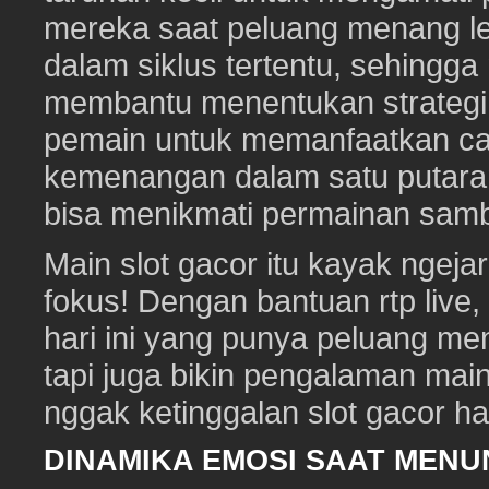
mereka saat peluang menang leb
dalam siklus tertentu, sehingg
membantu menentukan strategi
pemain untuk memanfaatkan ca
kemenangan dalam satu putaran
bisa menikmati permainan sambi
Main slot gacor itu kayak ngeja
fokus! Dengan bantuan rtp live
hari ini yang punya peluang me
tapi juga bikin pengalaman mai
nggak ketinggalan slot gacor hari
DINAMIKA EMOSI SAAT MEN