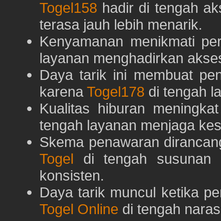
Togel158
hadir di tengah ak
terasa jauh lebih menarik.
Kenyamanan menikmati pe
layanan menghadirkan akses 
Daya tarik ini membuat pe
karena
Togel178
di tengah l
Kualitas hiburan meningka
tengah layanan menjaga kest
Skema penawaran dirancan
Togel
di tengah susunan h
konsisten.
Daya tarik muncul ketika p
Togel Online
di tengah naras