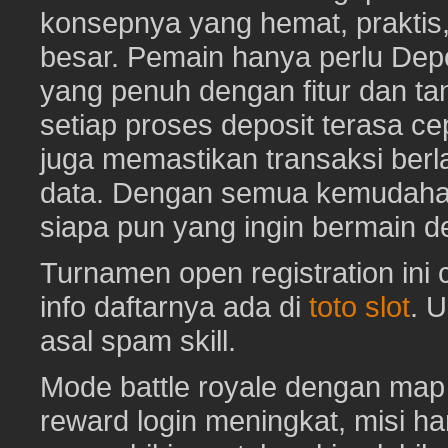
konsepnya yang hemat, prakti
besar. Pemain hanya perlu Depo
yang penuh dengan fitur dan ta
setiap proses deposit terasa c
juga memastikan transaksi ber
data. Dengan semua kemudahan i
siapa pun yang ingin bermain d
Turnamen open registration ini
info daftarnya ada di
toto slot
. 
asal spam skill.
Mode battle royale dengan map 
reward login meningkat, misi har