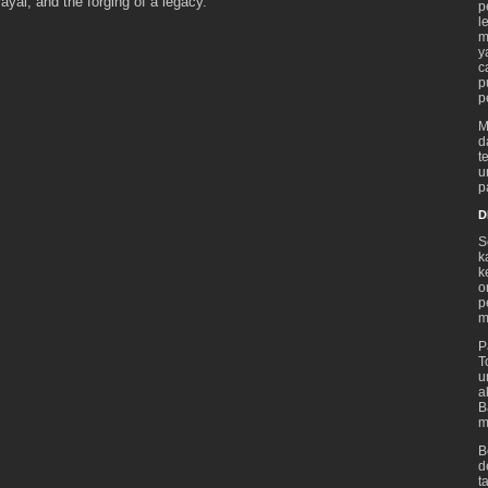
ayal, and the forging of a legacy.
p
l
m
y
c
p
p
M
d
t
u
p
D
S
k
k
o
p
m
P
T
u
a
B
m
B
d
t