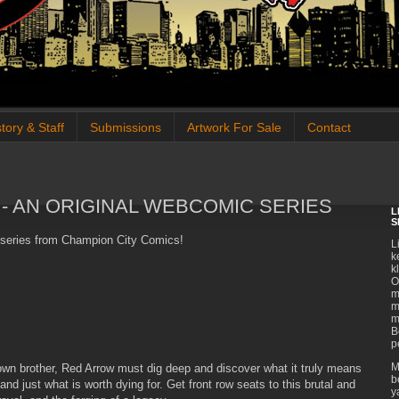
tory & Staff
Submissions
Artwork For Sale
Contact
 - AN ORIGINAL WEBCOMIC SERIES
L
S
c series from Champion City Comics!
L
k
k
O
m
m
m
B
p
M
own brother, Red Arrow must dig deep and discover what it truly means
b
 and just what is worth dying for. Get front row seats to this brutal and
y