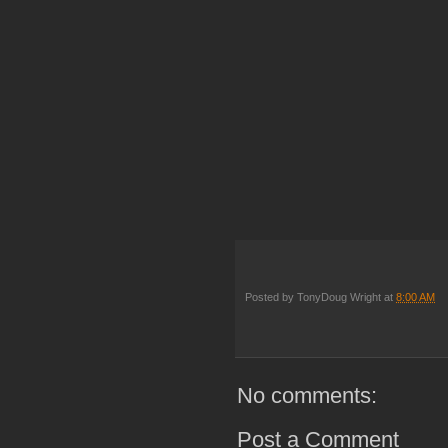
Posted by
TonyDoug Wright
at
8:00 AM
No comments:
Post a Comment