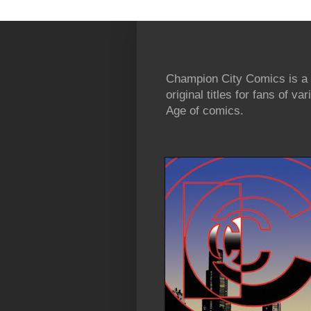
Champion City Comics is a 
original titles for fans of
Age of comics.