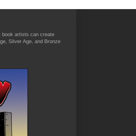
book artists can create
Age, Silver Age, and Bronze