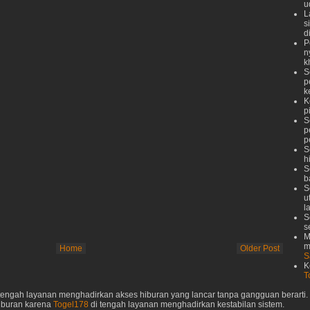
u
L
s
d
P
n
k
S
p
k
K
p
S
p
p
S
h
S
b
S
u
l
S
s
M
m
Home
Older Post
S
K
T
tengah layanan menghadirkan akses hiburan yang lancar tanpa gangguan berarti.
iburan karena
Togel178
di tengah layanan menghadirkan kestabilan sistem.