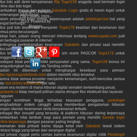
itus toto adil demi kenyamanan
Rtp Togel158
anggota saat bermain togel
nline dan toto togel.
anfaatkan bonus dan putaran
Sabatoto Login
gratis di mesin togel untuk
Copyright Champion
emenangan lebih besar.
City Comics 2009 -
alam perjudian togel online, kepercayaan adalah
pedetogel.bet
hal yang
2013. Powered by
angat berharga.
Blogger.
itus judi toto terpercaya menjamin
Togel178
keaslian dan keamanan dari
emua jenis kecurangan.
etiap hari, jutaan orang mencari informasi tentang
nekkocapital.com
judi
ari berbagai pasaran di internet.
entingnya pertimbangkan keamanan
Sabatoto
dan privasi saat memilih
itus judi online yang terbaik.
itus toto online terkemuka dengan izin resmi PAGCOR
Togel178
untuk
enggemar judi togel Indonesia.
eskipun tidak perlu memiliki persyaratan yang sama,
Togel158
bonus ini
enguntungkan bagi pecinta Tanding online.
adiah ini diberikan untuk menghargai kesetiaan para pemain
ttps://gracesguidebook.com/
dalam memilih situs tersebut.
arena tidak semua provider menjamin kemenangan, sulit mencoba semua
blogger widget
atu
slot online terpercaya
per satu.
alam era modern di mana hiburan digital semakin berkembang pesat,
ogelpede.id
tetap menjadi pilihan utama dengan fitur eksklusif dan layanan
nggulan.
engan komitmen tinggi terhadap kepuasan pengguna,
pedetogel
enghadirkan sistem canggih yang memberikan pengalaman hiburan
engan standar keamanan serta kenyamanan terbaik.
erbagai fitur inovatif yang tersedia di platform hiburan daring terpercaya
emberikan nilai tambah bagi para pemain yang memilih
bandar togel
nline terpercaya
dengan pasaran paling lengkap.
eamanan data pribadi kamu dijaga ketat oleh
Sabatoto
lewat sistem
nkripsi tinggi yang tahan dari serangan digital.
oal privasi nggak perlu cemas karena keamanan digital milik
Pedetogel