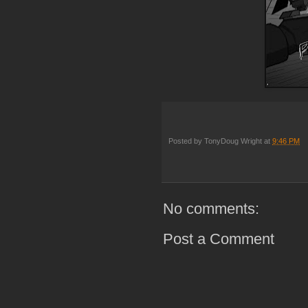
Posted by
TonyDoug Wright
at
9:46 PM
No comments:
Post a Comment