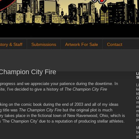
tory & Staff
Submissions
Artwork For Sale
Contact
 Champion City Fire
L
S
 progress and we appreciate your patience during the downtime. In
L
ite, I've decided to give a history of
The Champion City Fire
k
k
O
m
orking on the comic book during the end of 2003 and all of my ideas
m
g title was
The Champion City Fire
but the original plot is much
m
tory takes place in the fictional town of New Ravenwood, Ohio, which is
B
p
 'The Champion City' due to a reputation of producing stellar athletes.
M
b
y