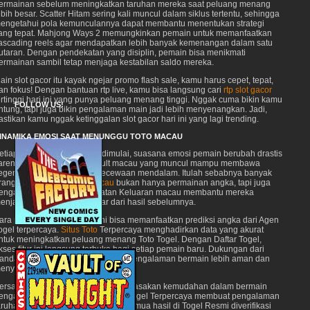
ermainan sebelum meningkatkan taruhan mereka saat peluang menang
ebih besar. Scatter Hitam sering kali muncul dalam siklus tertentu, sehingga
engetahui pola kemunculannya dapat membantu menentukan strategi
ang tepat. Mahjong Ways 2 memungkinkan pemain untuk memanfaatkan
ascading reels agar mendapatkan lebih banyak kemenangan dalam satu
utaran. Dengan pendekatan yang disiplin, pemain bisa menikmati
ermainan sambil tetap menjaga kestabilan saldo mereka.
ain slot gacor itu kayak ngejar promo flash sale, kamu harus cepet, tepat,
an fokus! Dengan bantuan rtp live, kamu bisa langsung cari
rtp slot gacor
ertinggi hari ini yang punya peluang menang tinggi. Nggak cuma bikin kamu
FOLLOW US!
ntung, tapi juga bikin pengalaman main jadi lebih menyenangkan. Jadi,
astikan kamu nggak ketinggalan slot gacor hari ini yang lagi trending.
INAMIKA EMOSI SAAT MENUNGGU TOTO MACAU
etiap kali Live draw macau dimulai, suasana emosi pemain berubah drastis
arena rasa penasaran. Result macau yang muncul mampu membawa
egembiraan besar atau kekecewaan mendalam. Itulah sebabnya banyak
rang menganggap
Toto macau
bukan hanya permainan angka, tapi juga
engalaman emosional. Catatan Keluaran macau membantu mereka
enjaga fokus dengan belajar dari hasil sebelumnya.
ara pemain Togel Online kini bisa memanfaatkan prediksi angka dari Agen
ogel terpercaya.
Situs Toto
Terpercaya menghadirkan data yang akurat
ntuk meningkatkan peluang menang Toto Togel. Dengan Daftar Togel,
kses fitur ini langsung terbuka bagi setiap pemain baru. Dukungan dari
andar Togel profesional membuat pengalaman bermain lebih aman dan
enyenangkan.
ersama
Situs Togel
, kamu akan merasakan kemudahan dalam bermain
engan fitur modern. Bergabung di Togel Terpercaya membuat pengalaman
aruhan lebih nyaman dan efisien. Semua hasil di Togel Resmi diverifikasi