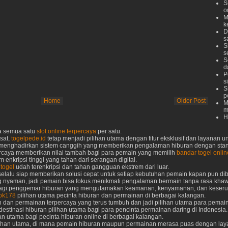
S
o
M
k
D
s
S
s
S
d
P
s
S
p
Home
Older Post
M
m
H
a semua satu
slot online terpercaya
per satu.
sat,
togelpede.id
tetap menjadi pilihan utama dengan fitur eksklusif dan layanan u
menghadirkan sistem canggih yang memberikan pengalaman hiburan dengan stan
erpercaya memberikan nilai tambah bagi para pemain yang memilih
bandar togel onlin
m enkripsi tinggi yang tahan dari serangan digital.
togel
udah terenkripsi dan tahan gangguan ekstrem dari luar.
elalu siap memberikan solusi cepat untuk setiap kebutuhan pemain kapan pun di
 nyaman, jadi pemain bisa fokus menikmati pengalaman bermain tanpa rasa khawa
bagi penggemar hiburan yang mengutamakan keamanan, kenyamanan, dan keseru
ok178
pilihan utama pecinta hiburan dan permainan di berbagai kalangan.
 dan permainan terpercaya yang terus tumbuh dan jadi pilihan utama para pemain 
stinasi hiburan pilihan utama bagi para pencinta permainan daring di Indonesia.
an utama bagi pecinta hiburan online di berbagai kalangan.
ihan utama, di mana pemain hiburan maupun permainan merasa puas dengan lay