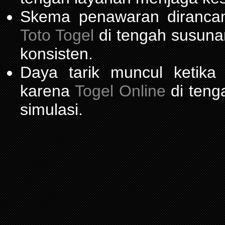
Skema penawaran diranca
Toto Togel
di tengah susuna
konsisten.
Daya tarik muncul ketika
karena
Togel Online
di teng
simulasi.