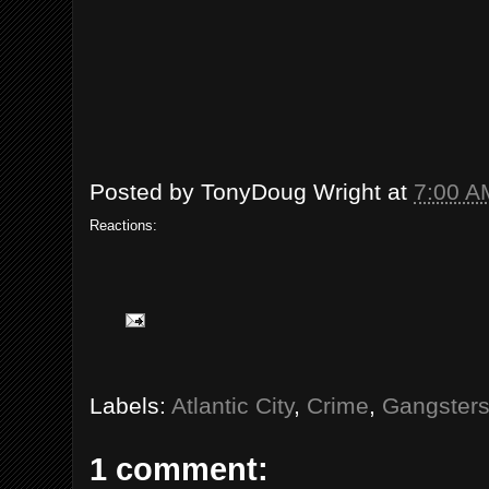
Posted by
TonyDoug Wright
at
7:00 A
Reactions:
Labels:
Atlantic City
,
Crime
,
Gangster
1 comment: