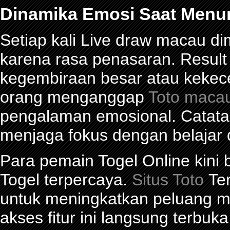
Dinamika Emosi Saat Menu
Setiap kali Live draw macau d
karena rasa penasaran. Res
kegembiraan besar atau kekec
orang menganggap
Toto maca
pengalaman emosional. Catat
menjaga fokus dengan belajar 
Para pemain Togel Online kini
Togel terpercaya.
Situs Toto
Ter
untuk meningkatkan peluang me
akses fitur ini langsung terbu