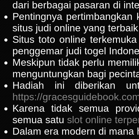
dari berbagai pasaran di inte
Pentingnya pertimbangka
situs judi online yang terbaik
Situs toto online terkemu
penggemar judi togel Indone
Meskipun tidak perlu memil
menguntungkan bagi pecinta
Hadiah ini diberikan u
https://gracesguidebook.com
Karena tidak semua prov
semua satu
slot online terp
Dalam era modern di mana h