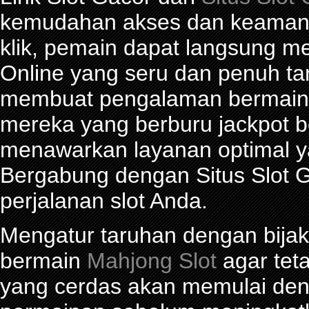
kemudahan akses dan keamana
klik, pemain dapat langsung m
Online yang seru dan penuh t
membuat pengalaman bermain 
mereka yang berburu jackpot be
menawarkan layanan optimal y
Bergabung dengan Situs Slot G
perjalanan slot Anda.
Mengatur taruhan dengan bijak 
bermain
Mahjong Slot
agar tet
yang cerdas akan memulai den