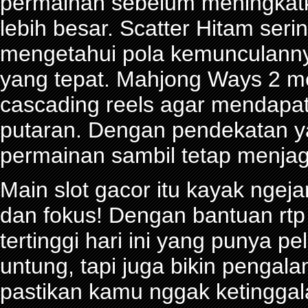
permainan sebelum meningkat
lebih besar. Scatter Hitam seri
mengetahui pola kemunculann
yang tepat. Mahjong Ways 2 
cascading reels agar mendapa
putaran. Dengan pendekatan ya
permainan sambil tetap menjag
Main slot gacor itu kayak ngeja
dan fokus! Dengan bantuan rtp 
tertinggi hari ini yang punya 
untung, tapi juga bikin pengal
pastikan kamu nggak ketinggalan