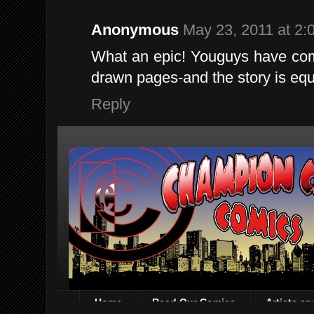
Anonymous
May 23, 2011 at 2
What an epic! Youguys have com
drawn pages-and the story is equ
Reply