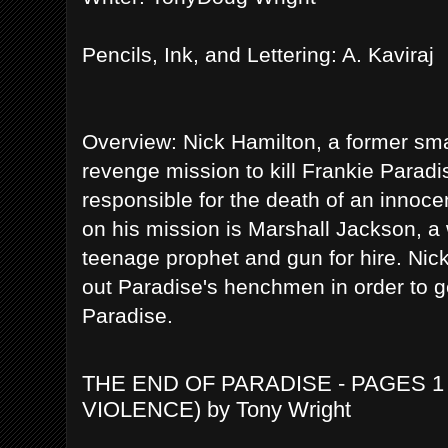
Pencils, Ink, and Lettering: A. Kaviraj
Overview: Nick Hamilton, a former smal
revenge mission to kill Frankie Parad
responsible for the death of an innoce
on his mission is Marshall Jackson, a
teenage prophet and gun for hire. Nic
out Paradise's henchmen in order to ge
Paradise.
THE END OF PARADISE - PAGES 1
VIOLENCE) by Tony Wright