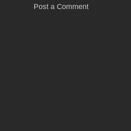
Post a Comment