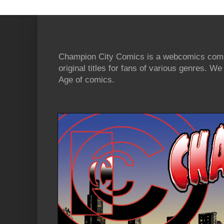
Champion City Comics is a webcomics commu
original titles for fans of various genres. 
Age of comics.