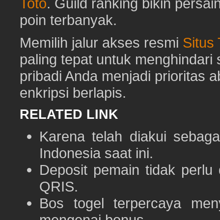
Toto
. Guild ranking bikin pers
poin terbanyak.
Memilih jalur akses resmi
Situs
paling tepat untuk menghindar
pribadi Anda menjadi prioritas 
enkripsi berlapis.
RELATED LINK
Karena telah diakui sebaga
Indonesia saat ini.
Deposit pemain tidak perlu
QRIS.
Bos togel terpercaya men
mengenai bonus.