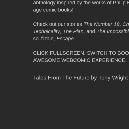
anthology inspired by the works of Philip 
age comic books!
Check out our stories
The Number 18
,
Ch
Technicality
,
The Plan
, and
The Impossib
sci-fi tale,
Escape
.
CLICK FULLSCREEN, SWITCH TO BOO
AWESOME WEBCOMIC EXPERIENCE.
Tales From The Future by Tony Wright