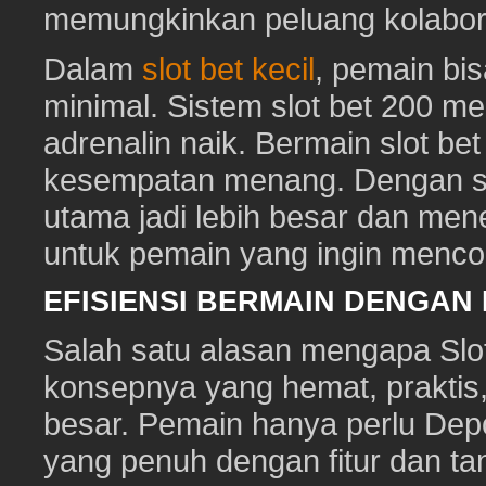
memungkinkan peluang kolabora
Dalam
slot bet kecil
, pemain bi
minimal. Sistem slot bet 200 m
adrenalin naik. Bermain slot be
kesempatan menang. Dengan sl
utama jadi lebih besar dan me
untuk pemain yang ingin mencob
EFISIENSI BERMAIN DENGAN
Salah satu alasan mengapa Slot
konsepnya yang hemat, prakti
besar. Pemain hanya perlu Depo
yang penuh dengan fitur dan ta