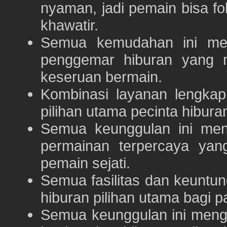
nyaman, jadi pemain bisa f
khawatir.
Semua kemudahan ini m
penggemar hiburan yang
keseruan bermain.
Kombinasi layanan lengka
pilihan utama pecinta hibur
Semua keunggulan ini me
permainan terpercaya yan
pemain sejati.
Semua fasilitas dan keuntu
hiburan pilihan utama bagi p
Semua keunggulan ini meng