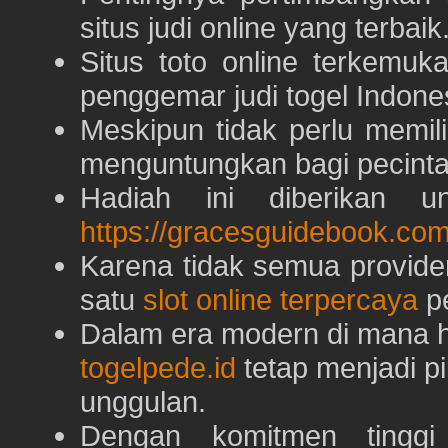
situs judi online yang terbaik
Situs toto online terkem
penggemar judi togel Indone
Meskipun tidak perlu memil
menguntungkan bagi pecinta 
Hadiah ini diberikan u
https://gracesguidebook.com
Karena tidak semua provid
satu
slot online terpercaya
pe
Dalam era modern di mana h
togelpede.id
tetap menjadi pi
unggulan.
Dengan komitmen tingg