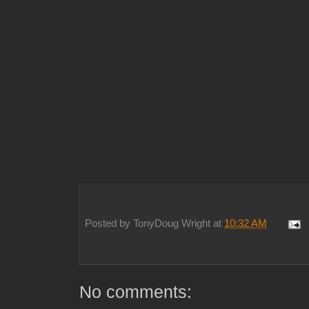
Posted by
TonyDoug Wright
at
10:32 AM
No comments: