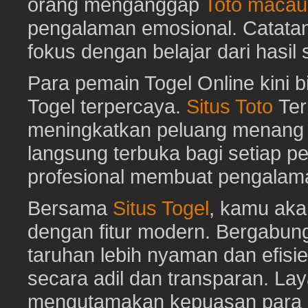
orang menganggap
Toto macau
pengalaman emosional. Catat
fokus dengan belajar dari hasil
Para pemain Togel Online kini 
Togel terpercaya.
Situs Toto
Ter
meningkatkan peluang menang To
langsung terbuka bagi setiap p
profesional membuat pengalam
Bersama
Situs Togel
, kamu ak
dengan fitur modern. Bergabun
taruhan lebih nyaman dan efisie
secara adil dan transparan. Lay
mengutamakan kepuasan para pe