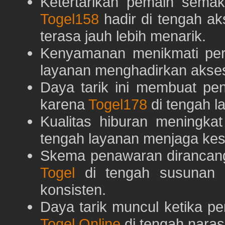
Ketertarikan pemain semaki
Togel158
hadir di tengah ak
terasa jauh lebih menarik.
Kenyamanan menikmati pe
layanan menghadirkan akses 
Daya tarik ini membuat pe
karena
Togel178
di tengah l
Kualitas hiburan meningka
tengah layanan menjaga kest
Skema penawaran dirancan
Togel
di tengah susunan h
konsisten.
Daya tarik muncul ketika p
Togel Online
di tengah naras