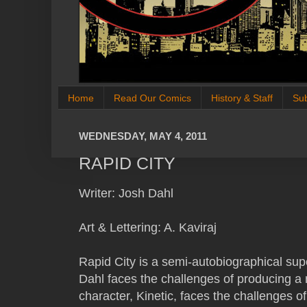
Home
Read Our Comics
History & Staff
Su
WEDNESDAY, MAY 4, 2011
RAPID CITY
Writer: Josh Dahl
Art & Lettering: A. Kaviraj
Rapid City is a semi-autobiographical sup
Dahl faces the challenges of producing a
character, Kinetic, faces the challenges 