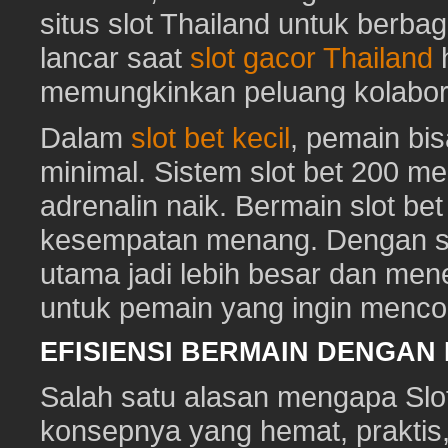
situs slot Thailand untuk berbag
lancar saat
slot gacor Thailand
h
memungkinkan peluang kolabora
Dalam
slot bet kecil
, pemain bi
minimal. Sistem slot bet 200 m
adrenalin naik. Bermain slot be
kesempatan menang. Dengan sl
utama jadi lebih besar dan me
untuk pemain yang ingin mencob
EFISIENSI BERMAIN DENGAN
Salah satu alasan mengapa Slot
konsepnya yang hemat, prakti