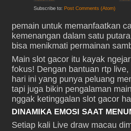
Subscribe to:
Post Comments (Atom)
pemain untuk memanfaatkan ca
kemenangan dalam satu putaran
bisa menikmati permainan sambi
Main slot gacor itu kayak ngeja
fokus! Dengan bantuan rtp live
hari ini yang punya peluang me
tapi juga bikin pengalaman mai
nggak ketinggalan slot gacor hari
DINAMIKA EMOSI SAAT MEN
Setiap kali Live draw macau di