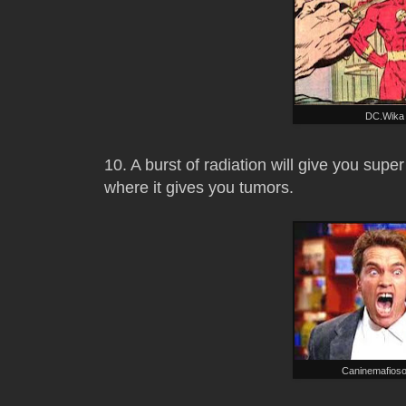
DC.Wika
10. A burst of radiation will give you supe
where it gives you tumors.
Caninemafios