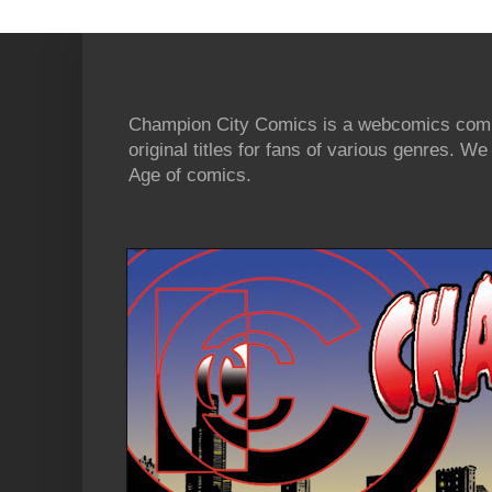
Champion City Comics is a webcomics commu
original titles for fans of various genres. 
Age of comics.