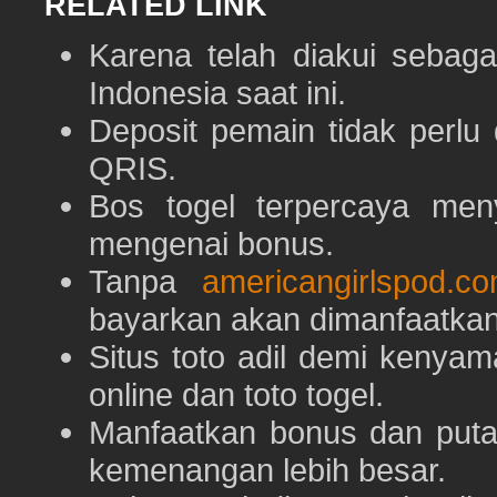
RELATED LINK
Karena telah diakui sebaga
Indonesia saat ini.
Deposit pemain tidak perlu
QRIS.
Bos togel terpercaya men
mengenai bonus.
Tanpa
americangirlspod.c
bayarkan akan dimanfaatkan
Situs toto adil demi keny
online dan toto togel.
Manfaatkan bonus dan put
kemenangan lebih besar.