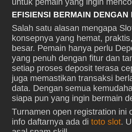
untuk pemain yang ingin mencob
EFISIENSI BERMAIN DENGAN
Salah satu alasan mengapa Slot
konsepnya yang hemat, prakti
besar. Pemain hanya perlu Depo
yang penuh dengan fitur dan ta
setiap proses deposit terasa c
juga memastikan transaksi ber
data. Dengan semua kemudahan i
siapa pun yang ingin bermain d
Turnamen open registration ini
info daftarnya ada di
toto slot
. 
asal spam skill.