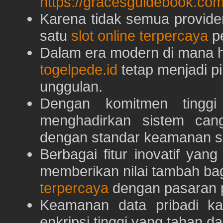
https://gracesguidebook.com
Karena tidak semua provid
satu
slot online terpercaya
pe
Dalam era modern di mana h
togelpede.id
tetap menjadi pi
unggulan.
Dengan komitmen tingg
menghadirkan sistem can
dengan standar keamanan s
Berbagai fitur inovatif yang
memberikan nilai tambah ba
terpercaya
dengan pasaran p
Keamanan data pribadi k
enkripsi tinggi yang tahan da