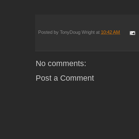
Posted by
TonyDoug Wright
at
10:42 AM
No comments:
Post a Comment