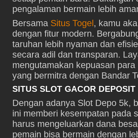
pengalaman bermain lebih am
Bersama
Situs Togel
, kamu ak
dengan fitur modern. Bergabun
taruhan lebih nyaman dan efisie
secara adil dan transparan. Lay
mengutamakan kepuasan para pe
yang bermitra dengan Bandar 
SITUS SLOT GACOR DEPOSI
Dengan adanya Slot Depo 5k, ber
ini memberi kesempatan pada s
harus mengeluarkan dana besa
pemain bisa bermain dengan leb