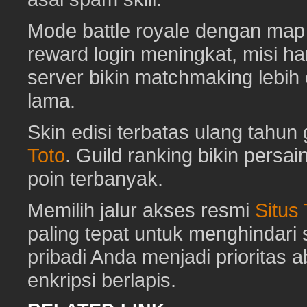
Mode battle royale dengan map 
reward login meningkat, misi har
server bikin matchmaking lebih
lama.
Skin edisi terbatas ulang tahun 
Toto
. Guild ranking bikin pers
poin terbanyak.
Memilih jalur akses resmi
Situs
paling tepat untuk menghindar
pribadi Anda menjadi prioritas 
enkripsi berlapis.