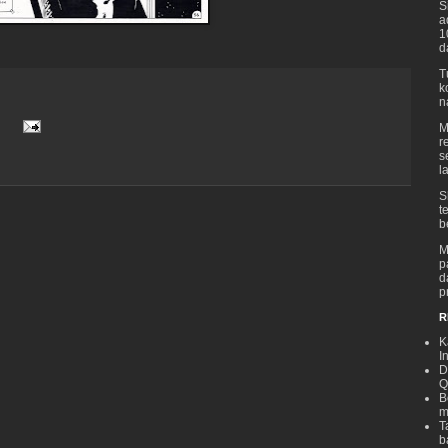
S
a
1
d
T
k
n
M
r
s
l
S
t
b
M
p
d
p
R
K
I
D
Q
B
m
T
b