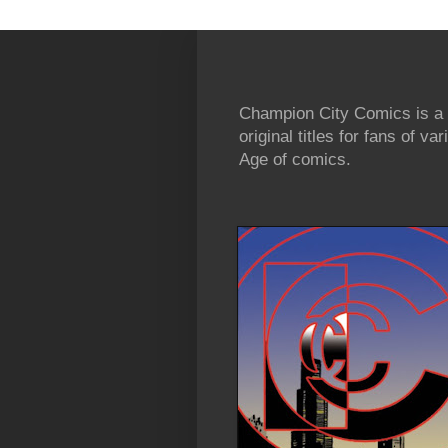
Champion City Comics is a 
original titles for fans of
Age of comics.