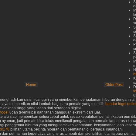
S
o
M
k
D
s
S
s
S
d
P
s
S
p
M
m
H
h
K
s
Home
Older Post
D
t
u
menghadirkan sistem canggih yang memberikan pengalaman hiburan dengan stan
erpercaya memberikan nilai tambah bagi para pemain yang memilih
bandar togel onlin
m enkripsi tinggi yang tahan dari serangan digital.
togel
udah terenkripsi dan tahan gangguan ekstrem dari luar.
elalu siap memberikan solusi cepat untuk setiap kebutuhan pemain kapan pun di
 nyaman, jadi pemain bisa fokus menikmati pengalaman bermain tanpa rasa khawa
bagi penggemar hiburan yang mengutamakan keamanan, kenyamanan, dan keseru
ok178
pilihan utama pecinta hiburan dan permainan di berbagai kalangan.
 dan permainan terpercaya yang terus tumbuh dan jadi pilihan utama para pemain 