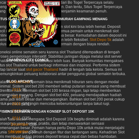
ecara adil dan transparan. Layanan dari Bo Togel Terpercaya selalu
engutamakan kepuasan para pemain. Dan tentu, Situs Togel Terpercaya
ang bermitra dengan Bandar Togel menjamin keamanan penuh.
ITUS SLOT GACOR DEPOSIT 5K TERMURAH GAMPANG MENANG
engan adanya Slot Depo 5k, bermain slot kini bisa lebih hemat. Deposit
ecil ini memberi kesempatan pada semua pemain untuk menikmati slot
nline tanpa harus mengeluarkan dana besar. Kemudahan dalam deposit ini
embuat pemain bisa bermain dengan lebih fleksibel.
Slot Depo 5k
adalah
olusi ideal bagi mereka yang ingin bermain dengan biaya rendah.
oneksi online semakin seru karena slot Thailand ditempatkan di tengah
roses pengelolaan interaktif. Stabilitas jaringan dijaga melalui slot server
CHAMPION CITY COMICS
hailand, mendukung kolaborasi lebih luas. Banyak komunitas mengakses
itus slot Thailand untuk berbagi informasi dan inspirasi. Performa sistem
Loading...
etap lancar saat
slot gacor Thailand
hadir di tengah tata kelola. Semua ini
emungkinkan peluang kolaborasi antar pengguna global semakin terbuka.
BLOG ARCHIVE
alam
slot bet kecil
, pemain bisa menikmati hiburan seru dengan modal
inimal. Sistem slot bet 200 memberi setiap putaran sensasi yang membuat
►
2015
(8)
drenalin naik. Bermain slot bet 100 terasa ringan, tapi tetap memberikan
esempatan menang. Dengan slot bet 400, peluang mendapatkan hadiah
►
2014
(34)
tama jadi lebih besar dan menegangkan. Bahkan slot bet 200 perak cukup
ntuk pemain yang ingin mencoba keberuntungan tanpa takut rugi.
►
2013
(156)
►
2012
(371)
FISIENSI BERMAIN DENGAN KONSEP SLOT DEPOSIT 10K
▼
2011
(225)
alah satu alasan mengapa Slot Deposit 10k begitu diminati adalah karena
onsepnya yang hemat, praktis, dan tetap menawarkan sensasi
December
(33)
emenangan besar. Pemain hanya perlu Depo 10k untuk mulai menjelajahi
November
(37)
unia
Slot 10k
yang penuh dengan fitur dan tantangan seru. Kehadiran Slot
ris membuat setiap proses deposit terasa cepat dan bebas hambatan.
October
(68)