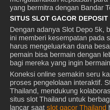
yang bermitra dengan Bandar 
SITUS SLOT GACOR DEPOSI
Dengan adanya Slot Depo 5k, ber
ini memberi kesempatan pada s
harus mengeluarkan dana besa
pemain bisa bermain dengan leb
bagi mereka yang ingin bermai
Koneksi online semakin seru ka
proses pengelolaan interaktif. St
Thailand, mendukung kolaboras
situs slot Thailand untuk berbag
lancar saat
slot gacor Thailand
h