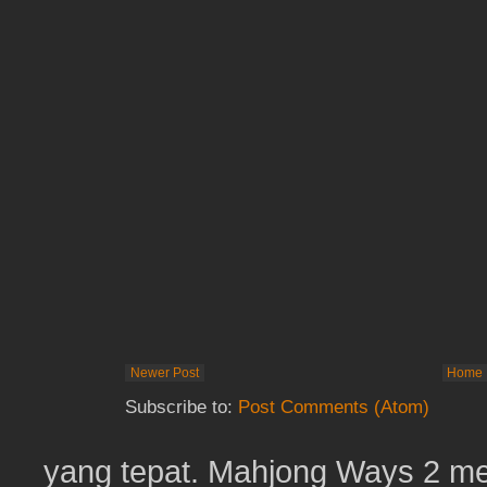
Newer Post
Home
Subscribe to:
Post Comments (Atom)
yang tepat. Mahjong Ways 2 