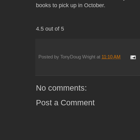
books to pick up in October.
4.5 out of 5
Posted by
TonyDoug Wright
at
11:10 AM
No comments:
Post a Comment