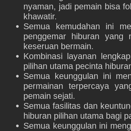
nyaman, jadi pemain bisa f
khawatir.
Semua kemudahan ini m
penggemar hiburan yang
keseruan bermain.
Kombinasi layanan lengka
pilihan utama pecinta hibur
Semua keunggulan ini me
permainan terpercaya yan
pemain sejati.
Semua fasilitas dan keuntu
hiburan pilihan utama bagi p
Semua keunggulan ini meng