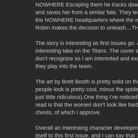
NOWHERE Escaping them he tracks down
and saves her from a similar fate. They t
the NOWHERE headquarters where the m
Robin makes the decision to unleash
The story is interesting as first issues go. 
interesting take on the Titans. The cover 
don’t recognize so I am interested and e
they play into the team.
The art by Brett Booth is pretty solid on t
people look is pretty cool, minus the spid
just little ridiculous).One thing I’ve notic
read is that the women don’t look like barb
chests, of which I approve.
Overall an interesting character developm
itself to this first issue, and I can say that