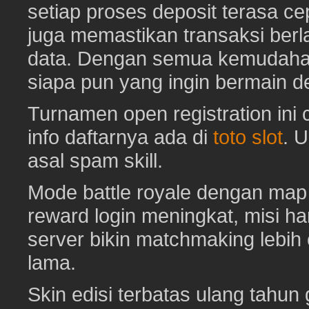
setiap proses deposit terasa c
juga memastikan transaksi ber
data. Dengan semua kemudahan i
siapa pun yang ingin bermain d
Turnamen open registration ini
info daftarnya ada di
toto slot
. 
asal spam skill.
Mode battle royale dengan map 
reward login meningkat, misi har
server bikin matchmaking lebih
lama.
Skin edisi terbatas ulang tahun 