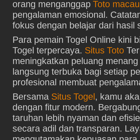
orang menganggap
Toto macau
pengalaman emosional. Catat
fokus dengan belajar dari hasil
Para pemain Togel Online kini 
Togel terpercaya.
Situs Toto
Ter
meningkatkan peluang menang To
langsung terbuka bagi setiap p
profesional membuat pengalam
Bersama
Situs Togel
, kamu ak
dengan fitur modern. Bergabun
taruhan lebih nyaman dan efisie
secara adil dan transparan. Lay
mengutamakan kepuasan para pe