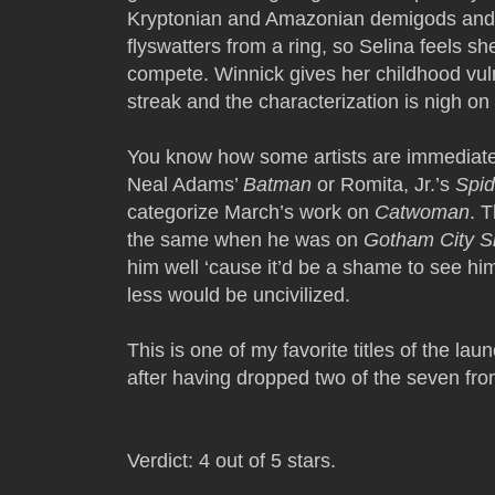
Kryptonian and Amazonian demigods and 
flyswatters from a ring, so Selina feels s
compete. Winnick gives her childhood vul
streak and the characterization is nigh on 
You know how some artists are immediate
Neal Adams’
Batman
or Romita, Jr.’s
Spi
categorize March’s work on
Catwoman
. 
the same when he was on
Gotham City S
him well ‘cause it’d be a shame to see hi
less would be uncivilized.
This is one of my favorite titles of the la
after having dropped two of the seven from 
Verdict: 4 out of 5 stars.