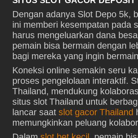
SITUS SLOT GACOR DEPOSI
Dengan adanya Slot Depo 5k, ber
ini memberi kesempatan pada s
harus mengeluarkan dana besa
pemain bisa bermain dengan leb
bagi mereka yang ingin bermai
Koneksi online semakin seru ka
proses pengelolaan interaktif. St
Thailand, mendukung kolaboras
situs slot Thailand untuk berbag
lancar saat
slot gacor Thailand
h
memungkinkan peluang kolabora
Dalam
slot bet kecil
, pemain bi