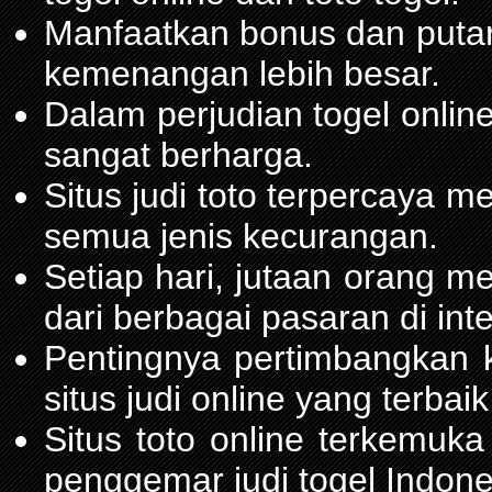
Manfaatkan bonus dan put
kemenangan lebih besar.
Dalam perjudian togel onli
sangat berharga.
Situs judi toto terpercaya 
semua jenis kecurangan.
Setiap hari, jutaan orang m
dari berbagai pasaran di inte
Pentingnya pertimbangka
situs judi online yang terbaik
Situs toto online terkemu
penggemar judi togel Indone