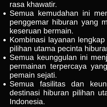
rasa khawatir.
Semua kemudahan ini m
penggemar hiburan yang 
keseruan bermain.
Kombinasi layanan lengkap
pilihan utama pecinta hibur
Semua keunggulan ini men
permainan terpercaya yang
pemain sejati.
Semua fasilitas dan keu
destinasi hiburan pilihan 
Indonesia.