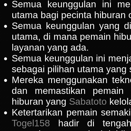
Semua keunggulan ini me
utama bagi pecinta hiburan 
Semua keunggulan yang d
utama, di mana pemain hib
layanan yang ada.
Semua keunggulan ini menja
sebagai pilihan utama yang 
Mereka menggunakan teknol
dan memastikan pemain m
hiburan yang
Sabatoto
kelol
Ketertarikan pemain semaki
Togel158
hadir di tengah 