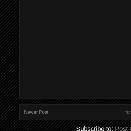
Newer Post
Ho
Subscribe to:
Post