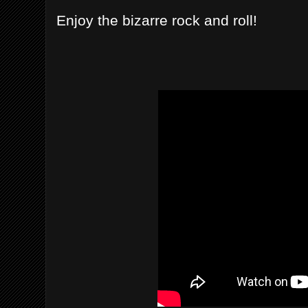
Enjoy the bizarre rock and roll!