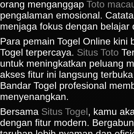
orang menganggap
Toto maca
pengalaman emosional. Catat
menjaga fokus dengan belajar 
Para pemain Togel Online kini
Togel terpercaya.
Situs Toto
Ter
untuk meningkatkan peluang me
akses fitur ini langsung terbu
Bandar Togel profesional mem
menyenangkan.
Bersama
Situs Togel
, kamu ak
dengan fitur modern. Bergabu
taruhan lebih nyaman dan efisie