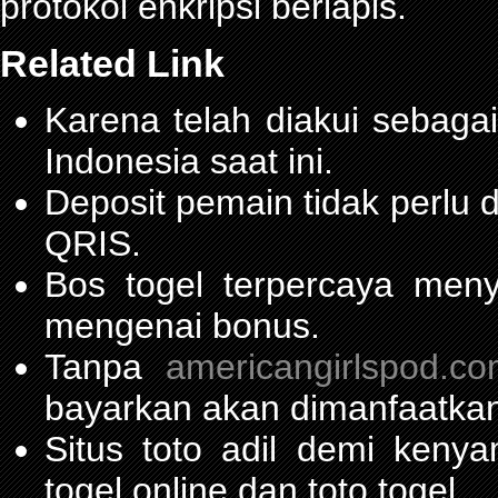
protokol enkripsi berlapis.
Related Link
Karena telah diakui sebagai
Indonesia saat ini.
Deposit pemain tidak perlu
QRIS.
Bos togel terpercaya men
mengenai bonus.
Tanpa
americangirlspod.c
bayarkan akan dimanfaatkan
Situs toto adil demi ken
togel online dan toto togel.