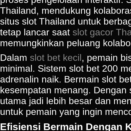
Thailand, mendukung kolabora
situs slot Thailand untuk berba
tetap lancar saat
slot gacor Th
memungkinkan peluang kolabor
Dalam
slot bet kecil
, pemain bi
minimal. Sistem slot bet 200 
adrenalin naik. Bermain slot be
kesempatan menang. Dengan sl
utama jadi lebih besar dan me
untuk pemain yang ingin menco
Efisiensi Bermain Dengan K