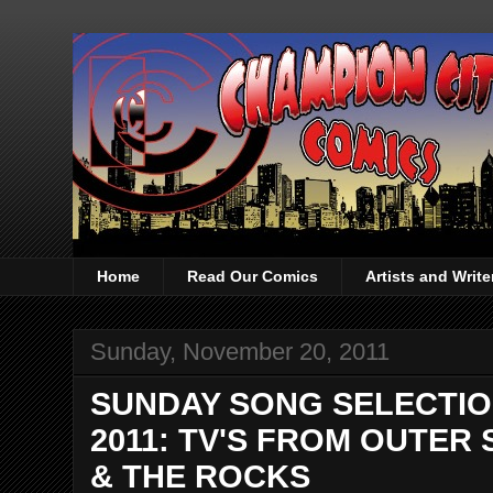
Home
Read Our Comics
Artists and Writ
Sunday, November 20, 2011
SUNDAY SONG SELECTIO
2011: TV'S FROM OUTER 
& THE ROCKS