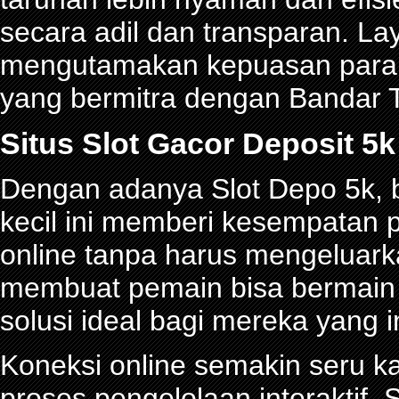
secara adil dan transparan. La
mengutamakan kepuasan para p
yang bermitra dengan Bandar
Situs Slot Gacor Deposit 
Dengan adanya Slot Depo 5k, be
kecil ini memberi kesempatan 
online tanpa harus mengeluark
membuat pemain bisa bermain d
solusi ideal bagi mereka yang 
Koneksi online semakin seru ka
proses pengelolaan interaktif. S