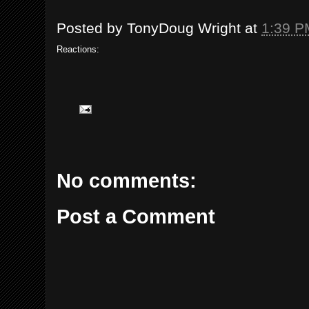
Posted by
TonyDoug Wright
at
1:39 P
Reactions:
No comments:
Post a Comment