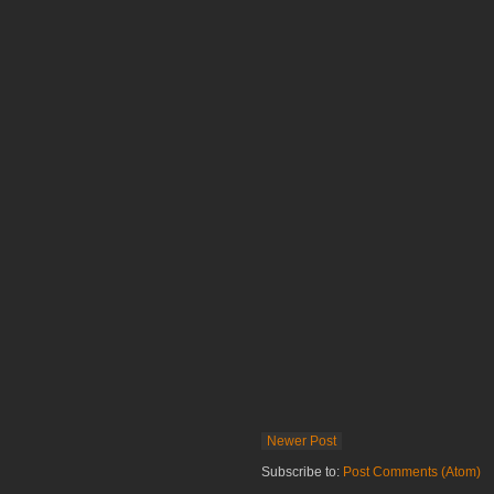
Newer Post
Subscribe to:
Post Comments (Atom)