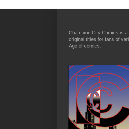
Champion City Comics is a 
original titles for fans of
Age of comics.