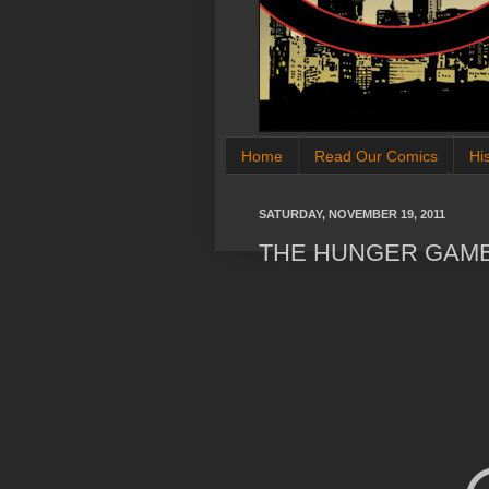
Home
Read Our Comics
His
SATURDAY, NOVEMBER 19, 2011
THE HUNGER GAMES