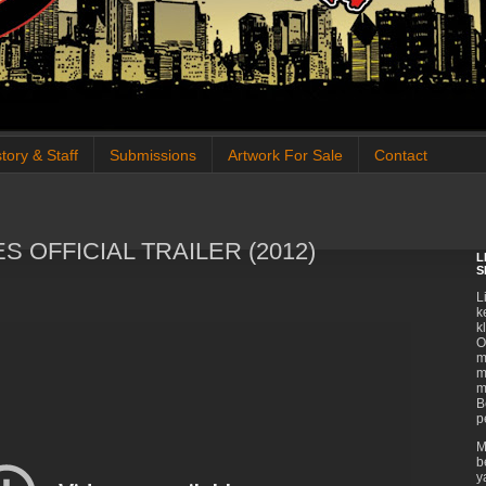
tory & Staff
Submissions
Artwork For Sale
Contact
 OFFICIAL TRAILER (2012)
L
S
L
k
k
O
m
m
m
B
p
M
b
y