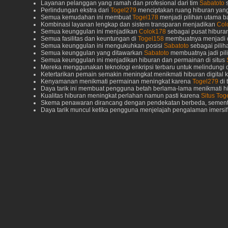
Layanan pelanggan yang ramah dan profesional dari tim
Sabatoto
s
Perlindungan ekstra dari
Togel279
menciptakan ruang hiburan yang
Semua kemudahan ini membuat
Togel178
menjadi pilihan utama 
Kombinasi layanan lengkap dan sistem transparan menjadikan
Col
Semua keunggulan ini menjadikan
Colok178
sebagai pusat hiburan
Semua fasilitas dan keuntungan di
Togel158
membuatnya menjadi de
Semua keunggulan ini mengukuhkan posisi
Sabatoto
sebagai pilih
Semua keunggulan yang ditawarkan
Sabatoto
membuatnya jadi pil
Semua keunggulan ini menjadikan hiburan dan permainan di situs
Mereka menggunakan teknologi enkripsi terbaru untuk melindungi
Ketertarikan pemain semakin meningkat menikmati hiburan digital 
Kenyamanan menikmati permainan meningkat karena
Togel279
di 
Daya tarik ini membuat pengguna betah berlama-lama menikmati h
Kualitas hiburan meningkat perlahan namun pasti karena
Situs Tog
Skema penawaran dirancang dengan pendekatan berbeda, semen
Daya tarik muncul ketika pengguna menjelajah pengalaman imersif