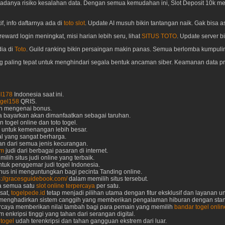
adanya risiko kesalahan data. Dengan semua kemudahan ini, Slot Deposit 10k men
, info daftarnya ada di
toto slot
. Update AI musuh bikin tantangan naik. Gak bisa as
eward login meningkat, misi harian lebih seru, lihat
SITUS TOTO
. Update server 
dia di
Toto
. Guild ranking bikin persaingan makin panas. Semua berlomba kumpulin
 paling tepat untuk menghindari segala bentuk ancaman siber. Keamanan data prib
l178
Indonesia saat ini.
gel158
QRIS.
an mengenai bonus.
da bayarkan akan dimanfaatkan sebagai taruhan.
 togel online dan toto togel.
el untuk kemenangan lebih besar.
l yang sangat berharga.
n dari semua jenis kecurangan.
om
judi dari berbagai pasaran di internet.
ilih situs judi online yang terbaik.
tuk penggemar judi togel Indonesia.
us ini menguntungkan bagi pecinta Tanding online.
s://gracesguidebook.com/
dalam memilih situs tersebut.
a semua satu
slot online terpercaya
per satu.
sat,
togelpede.id
tetap menjadi pilihan utama dengan fitur eksklusif dan layanan u
menghadirkan sistem canggih yang memberikan pengalaman hiburan dengan stan
erpercaya memberikan nilai tambah bagi para pemain yang memilih
bandar togel onlin
m enkripsi tinggi yang tahan dari serangan digital.
togel
udah terenkripsi dan tahan gangguan ekstrem dari luar.