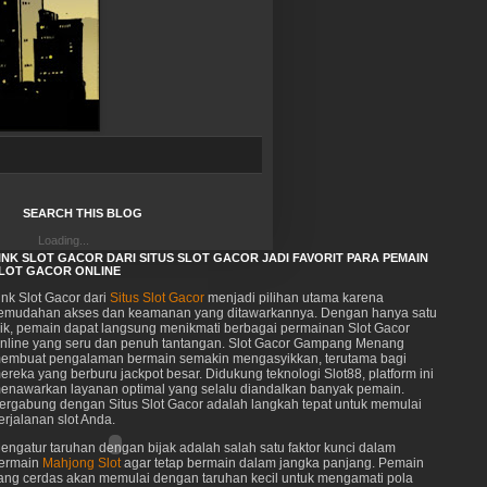
SEARCH THIS BLOG
Loading...
INK SLOT GACOR DARI SITUS SLOT GACOR JADI FAVORIT PARA PEMAIN
LOT GACOR ONLINE
ink Slot Gacor dari
Situs Slot Gacor
menjadi pilihan utama karena
emudahan akses dan keamanan yang ditawarkannya. Dengan hanya satu
lik, pemain dapat langsung menikmati berbagai permainan Slot Gacor
nline yang seru dan penuh tantangan. Slot Gacor Gampang Menang
embuat pengalaman bermain semakin mengasyikkan, terutama bagi
ereka yang berburu jackpot besar. Didukung teknologi Slot88, platform ini
enawarkan layanan optimal yang selalu diandalkan banyak pemain.
ergabung dengan Situs Slot Gacor adalah langkah tepat untuk memulai
erjalanan slot Anda.
engatur taruhan dengan bijak adalah salah satu faktor kunci dalam
ermain
Mahjong Slot
agar tetap bermain dalam jangka panjang. Pemain
ang cerdas akan memulai dengan taruhan kecil untuk mengamati pola