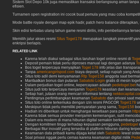
Sistem Slot Depo 10k juga memastikan transaksi berlangsung aman tanpa 
efisien.
Turnamen open registration ini cocok buat pemula yang mau coba kompetitif
Mode battle royale dengan map epik hadir, patch hero balance diterapkan, r
Skin edisi terbatas ulang tahun game resmi dirilis, info pembeliannya terse
Memilih jalur akses resmi
Situs Togel178
merupakan langkah preventif yang
enkripsi berlapis.
RELATED LINK
Karena telah diakui sebagai situs taruhan togel online resmi di
Toge
Deposit pemain tidak perlu diproses manual lagi dengan adanya
To
Bos togel terpercaya menyajikan
Togel 178
info jelas dan transpar
Tanpa
americangirlspod.com
biaya deposit, setiap rupiah yang An
Situs toto adil demi kenyamanan
Rtp Togel158
anggota saat bermain
Manfaatkan bonus dan putaran
Sabatoto Login
gratis di mesin tog
Dalam perjudian togel online, kepercayaan adalah
pedetogel.bet
ha
Situs judi toto terpercaya menjamin
Togel178
keaslian dan keamana
Setiap hari, jutaan orang mencari informasi tentang
nekkocapital.c
Pentingnya pertimbangkan keamanan
Sabatoto
dan privasi saat mem
Situs toto online terkemuka dengan izin resmi PAGCOR
Togel178
un
Meskipun tidak perlu memiliki persyaratan yang sama,
Togel158
bon
Hadiah ini diberikan untuk menghargai kesetiaan para pemain
http
Karena tidak semua provider menjamin kemenangan, sulit mencob
Dalam era modern di mana hiburan digital semakin berkembang pe
Dengan komitmen tinggi terhadap kepuasan pengguna,
pedetogel
Berbagai fitur inovatif yang tersedia di platform hiburan daring t
Keamanan data pribadi kamu dijaga ketat oleh
Sabatoto
lewat siste
Soal privasi nggak perlu cemas karena keamanan digital milik
Pede