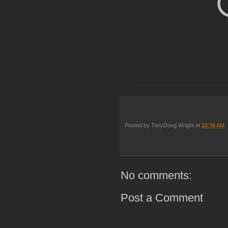
Posted by
TonyDoug Wright
at
10:36 AM
No comments:
Post a Comment