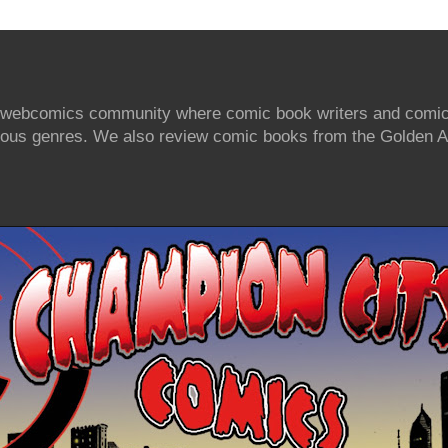
webcomics community where comic book writers and comic 
 various genres. We also review comic books from the Golden 