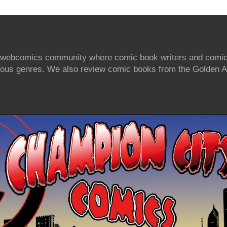
webcomics community where comic book writers and comic 
 various genres. We also review comic books from the Golden 