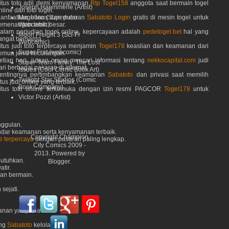
itus toto adil demi kenyamanan
Rtp Togel158
anggota saat bermain togel
Joseph Haemmerle (Artist)
nline dan toto togel.
anfaatkan bonus dan putaran
Magellan (Superhero
Sabatoto Login
gratis di mesin togel untuk
emenangan lebih besar.
Webcomic)
alam perjudian togel online, kepercayaan adalah
pedetogel.bet
hal yang
Moon Freight 3 (Sci-Fi
angat berharga.
Webcomic)
itus judi toto terpercaya menjamin
Togel178
keaslian dan keamanan dari
Super Frat (webcomic)
emua jenis kecurangan.
etiap hari, jutaan orang mencari informasi tentang
nekkocapital.com
judi
Super-Team Family: The Lost
ari berbagai pasaran di internet.
Issues (Cool Comic Book Art)
entingnya pertimbangkan keamanan
Sabatoto
dan privasi saat memilih
Twilight Star Studios (Comic
itus judi online yang terbaik.
Book Company)
itus toto online terkemuka dengan izin resmi PAGCOR
Togel178
untuk
Victor Pozzi (Artist)
nggulan.
dar keamanan serta kenyamanan terbaik.
Copyright Champion
e terpercaya
dengan pasaran paling lengkap.
City Comics 2009 -
2013. Powered by
butuhkan.
Blogger.
tir.
an bermain.
sejati.
anan yang ada.
ang
Sabatoto
kelola.