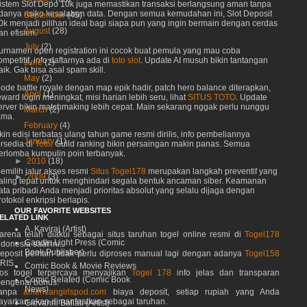
istem Slot Depo 10k juga memastikan transaksi berlangsung aman tanpa
danya risiko kesalahan data. Dengan semua kemudahan ini, Slot Deposit
September
(45)
0k menjadi pilihan ideal bagi siapa pun yang ingin bermain dengan cerdas
August
(28)
an efisien.
July
(2)
urnamen open registration ini cocok buat pemula yang mau coba
ompetitif, info daftarnya ada di
toto slot
. Update AI musuh bikin tantangan
June
(2)
aik. Gak bisa asal spam skill.
May
(2)
ode battle royale dengan map epik hadir, patch hero balance diterapkan,
April
(1)
eward login meningkat, misi harian lebih seru, lihat
SITUS TOTO
. Update
erver bikin matchmaking lebih cepat. Main sekarang nggak perlu nunggu
March
(2)
ama.
February
(4)
kin edisi terbatas ulang tahun game resmi dirilis, info pembeliannya
January
(1)
ersedia di
Toto
. Guild ranking bikin persaingan makin panas. Semua
erlomba kumpulin poin terbanyak.
►
2010
(18)
emilih jalur akses resmi
Situs Togel178
merupakan langkah preventif yang
►
2009
(3)
aling tepat untuk menghindari segala bentuk ancaman siber. Keamanan
ata pribadi Anda menjadi prioritas absolut yang selalu dijaga dengan
rotokol enkripsi berlapis.
OUR FAVORITE WEBSITES
ELATED LINK
A. Kaviraj (Artist)
arena telah diakui sebagai situs taruhan togel online resmi di
Togel178
Candle Light Press (Comic
ndonesia saat ini.
Book Publisher)
eposit pemain tidak perlu diproses manual lagi dengan adanya
Togel158
RIS.
Comic Book & Movie Reviews
os togel terpercaya menyajikan
Togel 178
info jelas dan transparan
Comic Related (Comic Book
engenai bonus.
News)
anpa
americangirlspod.com
biaya deposit, setiap rupiah yang Anda
ayarkan akan dimanfaatkan sebagai taruhan.
Giovanni Ballati (Artist)