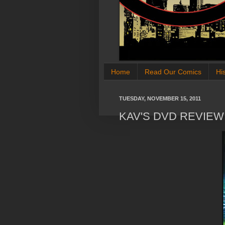
Home
Read Our Comics
His
TUESDAY, NOVEMBER 15, 2011
KAV'S DVD REVIE