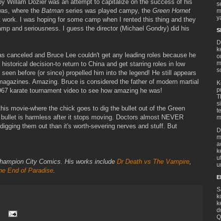
 Willam Dozier was an attempt to capitalize on the success of his
s
 was, where the
Batman
series was played campy, the
Green Hornet
m
y
n't work. I was hoping for some camp when I rented this thing and they
f camp and seriousness. I guess the director (Michael Gondry) did his
S
D
k
as canceled and Bruce Lee couldn't get any leading roles because he
o
m
istorical decision-to return to China and get starring roles in low
s
r seen before (or since) propelled him into the legend! He still appears
 magazines. Amazing. Bruce is considered the father of modern martial
K
p
1967 karate tournament video to see how amazing he was!
T
s
his movie-where the chick goes to dig the bullet out of the Green
t
a bullet is harmless after it stops moving. Doctors almost NEVER
m
ging them out than it's worth-severing nerves and stuff. But
D
m
a
k
u
t Champion City Comics. His works include
Dr Death vs The Vampire
,
u
he End of Paradise
.
E
S
k
k
d
Q