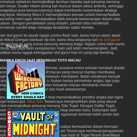
ermainan sebelum meningkatkan taruhan mereka saat peluang menang
ebih besar. Scatter Hitam sering kali muncul dalam siklus tertentu, sehingga
engetahui pola kemunculannya dapat membantu menentukan strategi
ang tepat. Mahjong Ways 2 memungkinkan pemain untuk memanfaatkan
ascading reels agar mendapatkan lebih banyak kemenangan dalam satu
utaran. Dengan pendekatan yang disiplin, pemain bisa menikmati
ermainan sambil tetap menjaga kestabilan saldo mereka.
ain slot gacor itu kayak ngejar promo flash sale, kamu harus cepet, tepat,
an fokus! Dengan bantuan rtp live, kamu bisa langsung cari
rtp slot gacor
ertinggi hari ini yang punya peluang menang tinggi. Nggak cuma bikin kamu
FOLLOW US!
ntung, tapi juga bikin pengalaman main jadi lebih menyenangkan. Jadi,
astikan kamu nggak ketinggalan slot gacor hari ini yang lagi trending.
INAMIKA EMOSI SAAT MENUNGGU TOTO MACAU
etiap kali Live draw macau dimulai, suasana emosi pemain berubah drastis
arena rasa penasaran. Result macau yang muncul mampu membawa
egembiraan besar atau kekecewaan mendalam. Itulah sebabnya banyak
rang menganggap
Toto macau
bukan hanya permainan angka, tapi juga
engalaman emosional. Catatan Keluaran macau membantu mereka
enjaga fokus dengan belajar dari hasil sebelumnya.
ara pemain Togel Online kini bisa memanfaatkan prediksi angka dari Agen
ogel terpercaya.
Situs Toto
Terpercaya menghadirkan data yang akurat
ntuk meningkatkan peluang menang Toto Togel. Dengan Daftar Togel,
kses fitur ini langsung terbuka bagi setiap pemain baru. Dukungan dari
andar Togel profesional membuat pengalaman bermain lebih aman dan
enyenangkan.
ersama
Situs Togel
, kamu akan merasakan kemudahan dalam bermain
engan fitur modern. Bergabung di Togel Terpercaya membuat pengalaman
aruhan lebih nyaman dan efisien. Semua hasil di Togel Resmi diverifikasi