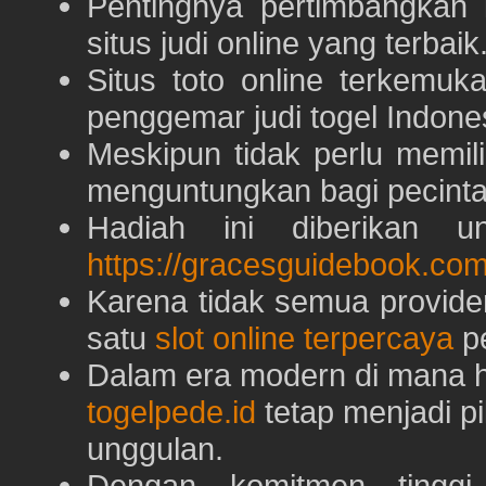
Pentingnya pertimbangka
situs judi online yang terbaik
Situs toto online terkem
penggemar judi togel Indone
Meskipun tidak perlu memil
menguntungkan bagi pecinta 
Hadiah ini diberikan u
https://gracesguidebook.com
Karena tidak semua provid
satu
slot online terpercaya
pe
Dalam era modern di mana h
togelpede.id
tetap menjadi pi
unggulan.
Dengan komitmen tingg