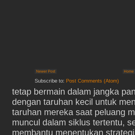
Newer Post
Home
Subscribe to:
Post Comments (Atom)
tetap bermain dalam jangka pa
dengan taruhan kecil untuk me
taruhan mereka saat peluang me
muncul dalam siklus tertentu,
membantu menentukan strategi