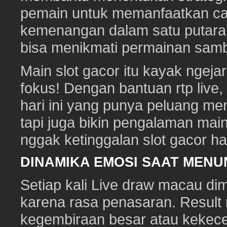
pemain untuk memanfaatkan ca
kemenangan dalam satu putaran
bisa menikmati permainan sambi
Main slot gacor itu kayak ngeja
fokus! Dengan bantuan rtp live
hari ini yang punya peluang me
tapi juga bikin pengalaman mai
nggak ketinggalan slot gacor hari
DINAMIKA EMOSI SAAT MEN
Setiap kali Live draw macau di
karena rasa penasaran. Resu
kegembiraan besar atau kekec