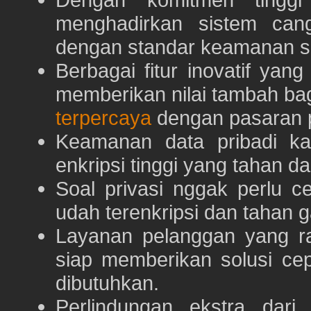
menghadirkan sistem can
dengan standar keamanan s
Berbagai fitur inovatif yang
memberikan nilai tambah ba
terpercaya
dengan pasaran p
Keamanan data pribadi k
enkripsi tinggi yang tahan da
Soal privasi nggak perlu 
udah terenkripsi dan tahan g
Layanan pelanggan yang ra
siap memberikan solusi ce
dibutuhkan.
Perlindungan ekstra dar