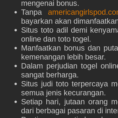
mengenai bonus.
Tanpa
americangirlspod.c
bayarkan akan dimanfaatkan
Situs toto adil demi keny
online dan toto togel.
Manfaatkan bonus dan put
kemenangan lebih besar.
Dalam perjudian togel onli
sangat berharga.
Situs judi toto terpercaya
semua jenis kecurangan.
Setiap hari, jutaan orang 
dari berbagai pasaran di inte