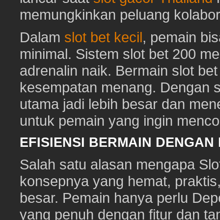
memungkinkan peluang kolabora
Dalam
slot bet kecil
, pemain bi
minimal. Sistem slot bet 200 m
adrenalin naik. Bermain slot be
kesempatan menang. Dengan sl
utama jadi lebih besar dan me
untuk pemain yang ingin mencob
EFISIENSI BERMAIN DENGAN
Salah satu alasan mengapa Slot
konsepnya yang hemat, prakti
besar. Pemain hanya perlu Depo
yang penuh dengan fitur dan ta