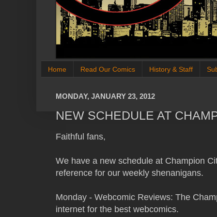
Home
Read Our Comics
History & Staff
Su
MONDAY, JANUARY 23, 2012
NEW SCHEDULE AT CHAMP
Faithful fans,
We have a new schedule at Champion Cit
reference for our weekly shenanigans.
Monday - Webcomic Reviews: The Champio
internet for the best webcomics.