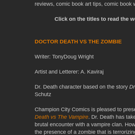
reviews, comic book art tips, comic book 
Click on the titles to read the 
DOCTOR DEATH VS THE ZOMBIE
Writer: TonyDoug Wright
Artist and Letterer: A. Kaviraj
Dr. Death character based on the story
Dr
Schutz
Champion City Comics is pleased to prese
Death vs The Vampire
. Dr. Death has tak
brutal encounter with a vampire clan. Howe
the presence of a zombie that is terrorizing