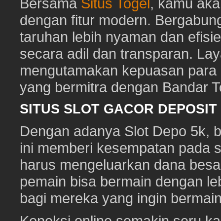
Bersama
Situs Togel
, kamu ak
dengan fitur modern. Bergabun
taruhan lebih nyaman dan efisie
secara adil dan transparan. Lay
mengutamakan kepuasan para pe
yang bermitra dengan Bandar 
SITUS SLOT GACOR DEPOSI
Dengan adanya Slot Depo 5k, ber
ini memberi kesempatan pada s
harus mengeluarkan dana besa
pemain bisa bermain dengan leb
bagi mereka yang ingin bermai
Koneksi online semakin seru ka