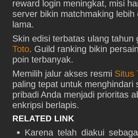
reward login meningkat, misi har
server bikin matchmaking lebih
lama.
Skin edisi terbatas ulang tahun 
Toto
. Guild ranking bikin pers
poin terbanyak.
Memilih jalur akses resmi
Situs
paling tepat untuk menghindar
pribadi Anda menjadi prioritas 
enkripsi berlapis.
RELATED LINK
Karena telah diakui sebaga