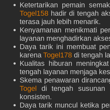
Ketertarikan pemain semaki
Togel158
hadir di tengah ak
terasa jauh lebih menarik.
Kenyamanan menikmati pe
layanan menghadirkan akses 
Daya tarik ini membuat pe
karena
Togel178
di tengah l
Kualitas hiburan meningka
tengah layanan menjaga kest
Skema penawaran dirancan
Togel
di tengah susunan h
konsisten.
Daya tarik muncul ketika p