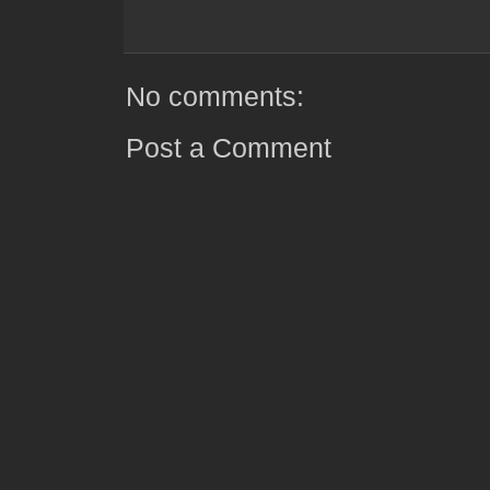
No comments:
Post a Comment