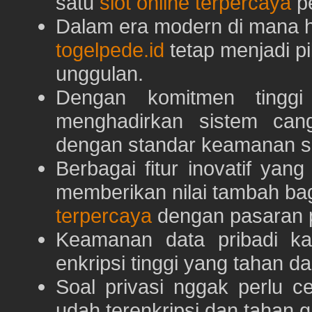
satu
slot online terpercaya
pe
Dalam era modern di mana h
togelpede.id
tetap menjadi pi
unggulan.
Dengan komitmen tingg
menghadirkan sistem can
dengan standar keamanan s
Berbagai fitur inovatif yang
memberikan nilai tambah ba
terpercaya
dengan pasaran p
Keamanan data pribadi k
enkripsi tinggi yang tahan da
Soal privasi nggak perlu 
udah terenkripsi dan tahan g