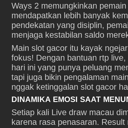
Ways 2 memungkinkan pemain u
mendapatkan lebih banyak kem
pendekatan yang disiplin, pema
menjaga kestabilan saldo mere
Main slot gacor itu kayak ngeja
fokus! Dengan bantuan rtp live
hari ini yang punya peluang me
tapi juga bikin pengalaman mai
nggak ketinggalan slot gacor hari
DINAMIKA EMOSI SAAT MEN
Setiap kali Live draw macau di
karena rasa penasaran. Resu