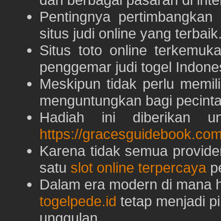
Pentingnya pertimbangka
situs judi online yang terbaik
Situs toto online terkem
penggemar judi togel Indone
Meskipun tidak perlu memil
menguntungkan bagi pecinta 
Hadiah ini diberikan u
https://gracesguidebook.com
Karena tidak semua provid
satu
slot online terpercaya
pe
Dalam era modern di mana h
togelpede.id
tetap menjadi pi
unggulan.