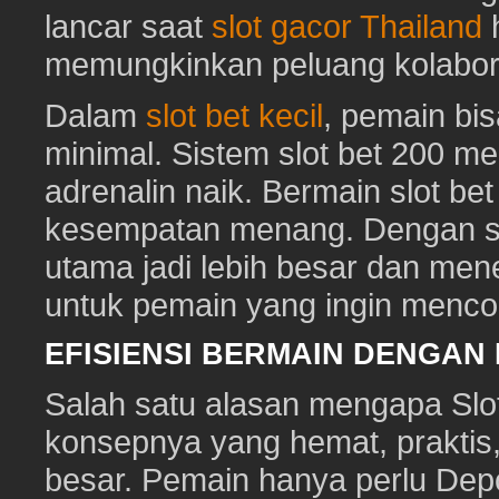
lancar saat
slot gacor Thailand
h
memungkinkan peluang kolabora
Dalam
slot bet kecil
, pemain bi
minimal. Sistem slot bet 200 m
adrenalin naik. Bermain slot be
kesempatan menang. Dengan sl
utama jadi lebih besar dan me
untuk pemain yang ingin mencob
EFISIENSI BERMAIN DENGAN
Salah satu alasan mengapa Slot
konsepnya yang hemat, prakti
besar. Pemain hanya perlu Depo