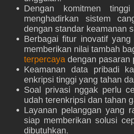
Dengan komitmen tingg
menghadirkan sistem can
dengan standar keamanan s
Berbagai fitur inovatif yang
memberikan nilai tambah ba
terpercaya
dengan pasaran p
Keamanan data pribadi k
enkripsi tinggi yang tahan da
Soal privasi nggak perlu 
udah terenkripsi dan tahan g
Layanan pelanggan yang ra
siap memberikan solusi ce
dibutuhkan.