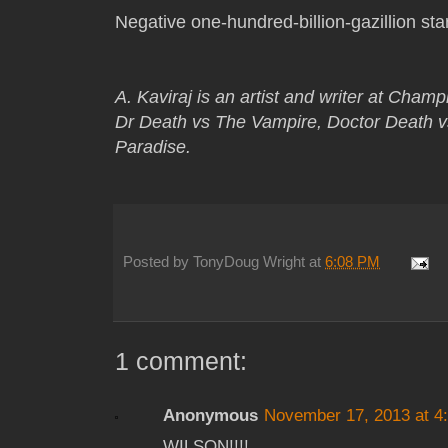
Negative one-hundred-billion-gazillion sta
A. Kaviraj is an artist and writer at Cham
Dr Death vs The Vampire, Doctor Death 
Paradise.
Posted by
TonyDoug Wright
at
6:08 PM
1 comment:
Anonymous
November 17, 2013 at 4
WILSON!!!!