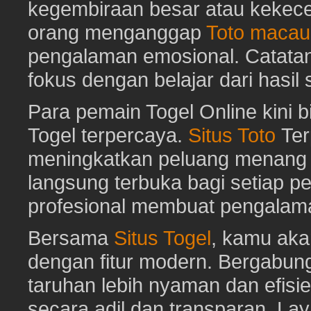
kegembiraan besar atau kekec
orang menganggap
Toto macau
pengalaman emosional. Catat
fokus dengan belajar dari hasil
Para pemain Togel Online kini 
Togel terpercaya.
Situs Toto
Ter
meningkatkan peluang menang To
langsung terbuka bagi setiap p
profesional membuat pengalam
Bersama
Situs Togel
, kamu ak
dengan fitur modern. Bergabun
taruhan lebih nyaman dan efisie
secara adil dan transparan. Lay