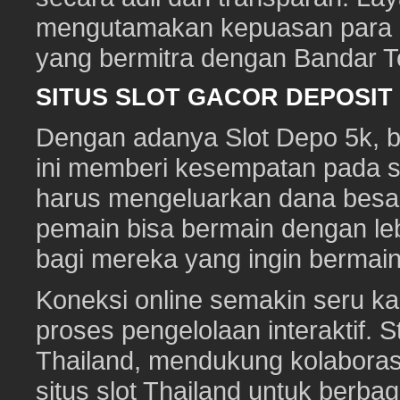
mengutamakan kepuasan para pe
yang bermitra dengan Bandar 
SITUS SLOT GACOR DEPOSI
Dengan adanya Slot Depo 5k, ber
ini memberi kesempatan pada s
harus mengeluarkan dana besa
pemain bisa bermain dengan leb
bagi mereka yang ingin bermai
Koneksi online semakin seru ka
proses pengelolaan interaktif. St
Thailand, mendukung kolaboras
situs slot Thailand untuk berbag