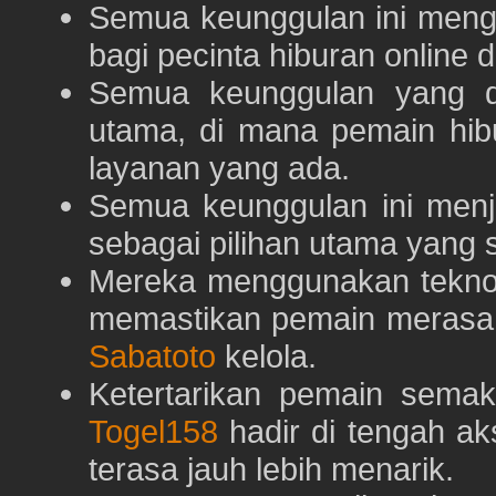
Semua keunggulan ini meng
bagi pecinta hiburan online 
Semua keunggulan yang 
utama, di mana pemain hi
layanan yang ada.
Semua keunggulan ini menj
sebagai pilihan utama yang s
Mereka menggunakan teknolo
memastikan pemain merasa 
Sabatoto
kelola.
Ketertarikan pemain semaki
Togel158
hadir di tengah ak
terasa jauh lebih menarik.