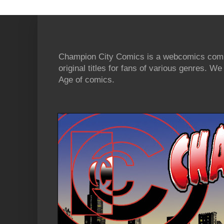
Champion City Comics is a webcomics commu
original titles for fans of various genres. 
Age of comics.