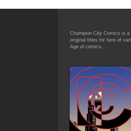
Champion City Comics is a 
original titles for fans of
Age of comics.