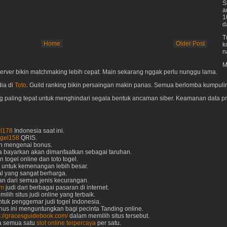
S
a
1
d
T
Home
Older Post
k
n
M
server bikin matchmaking lebih cepat. Main sekarang nggak perlu nunggu lama.
dia di
Toto
. Guild ranking bikin persaingan makin panas. Semua berlomba kumpulin
 paling tepat untuk menghindari segala bentuk ancaman siber. Keamanan data prib
l178
Indonesia saat ini.
gel158
QRIS.
an mengenai bonus.
da bayarkan akan dimanfaatkan sebagai taruhan.
 togel online dan toto togel.
el untuk kemenangan lebih besar.
l yang sangat berharga.
n dari semua jenis kecurangan.
om
judi dari berbagai pasaran di internet.
ilih situs judi online yang terbaik.
tuk penggemar judi togel Indonesia.
us ini menguntungkan bagi pecinta Tanding online.
s://gracesguidebook.com/
dalam memilih situs tersebut.
a semua satu
slot online terpercaya
per satu.