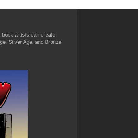
book artists can create
Age, Silver Age, and Bronze