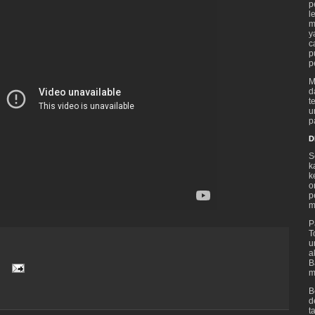
p
l
m
y
c
p
p
M
d
t
u
p
D
S
k
k
o
p
m
P
T
u
a
B
m
B
d
t