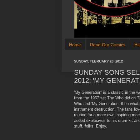
Home
Read Our Comics
His
SUNDAY, FEBRUARY 26, 2012
SUNDAY SONG SEL
2012: 'MY GENERAT
'My Generation' is a classic in the 
from the 1967 set The Who did on
T
Who and 'My Generation; then what 
instrument destruction. The fans l
routine for a more awe-inspiring mo
added explosives to his drum kit and 
stuff, folks. Enjoy.