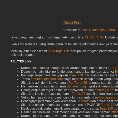
Newer Post
Subscribe to:
Post Comments (Atom)
reward login meningkat, misi harian lebih seru, lihat
SITUS TOTO
. Update 
Skin edisi terbatas ulang tahun game resmi dirilis, info pembeliannya terse
Memilih jalur akses resmi
Situs Togel178
merupakan langkah preventif yang
enkripsi berlapis.
RELATED LINK
Karena telah diakui sebagai situs taruhan togel online resmi di
Toge
Deposit pemain tidak perlu diproses manual lagi dengan adanya
To
Bos togel terpercaya menyajikan
Togel 178
info jelas dan transpar
Tanpa
americangirlspod.com
biaya deposit, setiap rupiah yang An
Situs toto adil demi kenyamanan
Rtp Togel158
anggota saat bermain
Manfaatkan bonus dan putaran
Sabatoto Login
gratis di mesin tog
Dalam perjudian togel online, kepercayaan adalah
pedetogel.bet
ha
Situs judi toto terpercaya menjamin
Togel178
keaslian dan keamana
Setiap hari, jutaan orang mencari informasi tentang
nekkocapital.c
Pentingnya pertimbangkan keamanan
Sabatoto
dan privasi saat mem
Situs toto online terkemuka dengan izin resmi PAGCOR
Togel178
un
Meskipun tidak perlu memiliki persyaratan yang sama,
Togel158
bon
Hadiah ini diberikan untuk menghargai kesetiaan para pemain
http
Karena tidak semua provider menjamin kemenangan, sulit mencob