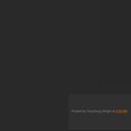
Posted by
TonyDoug Wright
at
8:00 AM