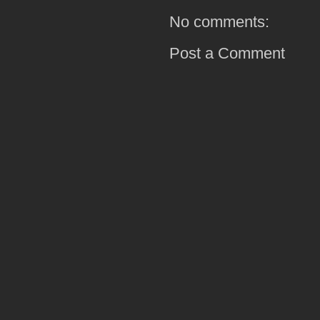
No comments:
Post a Comment