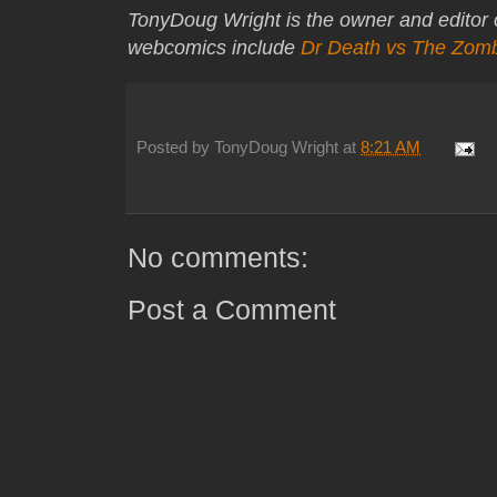
TonyDoug Wright is the owner and editor
webcomics include
Dr Death vs The Zom
Posted by
TonyDoug Wright
at
8:21 AM
No comments:
Post a Comment