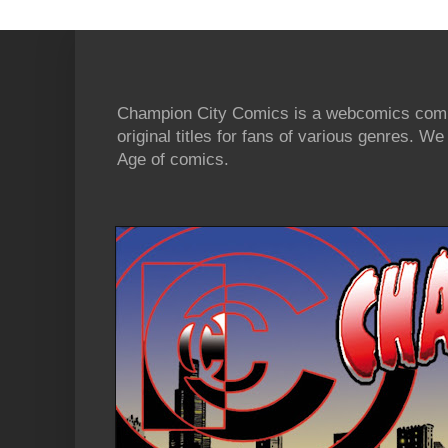
Champion City Comics is a webcomics commu
original titles for fans of various genres. 
Age of comics.