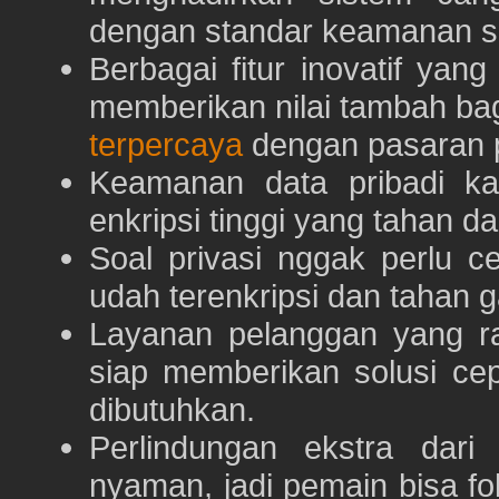
dengan standar keamanan s
Berbagai fitur inovatif yang
memberikan nilai tambah ba
terpercaya
dengan pasaran p
Keamanan data pribadi k
enkripsi tinggi yang tahan da
Soal privasi nggak perlu 
udah terenkripsi dan tahan g
Layanan pelanggan yang ra
siap memberikan solusi ce
dibutuhkan.
Perlindungan ekstra dar
nyaman, jadi pemain bisa f