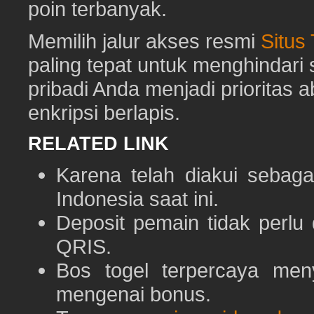
poin terbanyak.
Memilih jalur akses resmi
Situs
paling tepat untuk menghindar
pribadi Anda menjadi prioritas 
enkripsi berlapis.
RELATED LINK
Karena telah diakui sebaga
Indonesia saat ini.
Deposit pemain tidak perlu
QRIS.
Bos togel terpercaya men
mengenai bonus.