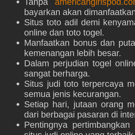
Tanpa
americangirlspod.c
bayarkan akan dimanfaatkan
Situs toto adil demi keny
online dan toto togel.
Manfaatkan bonus dan put
kemenangan lebih besar.
Dalam perjudian togel onli
sangat berharga.
Situs judi toto terpercaya
semua jenis kecurangan.
Setiap hari, jutaan orang 
dari berbagai pasaran di inte
Pentingnya pertimbangka
situs judi online yang terbaik