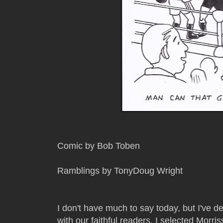
Comic by Bob Toben
Ramblings by TonyDoug Wright
I don't have much to say today, but I've d
with our faithful readers. I selected Morri