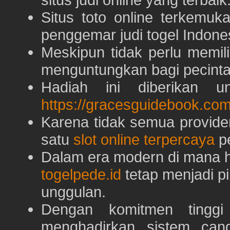
Situs toto online terkem
penggemar judi togel Indone
Meskipun tidak perlu memil
menguntungkan bagi pecinta 
Hadiah ini diberikan u
https://gracesguidebook.com
Karena tidak semua provid
satu
slot online terpercaya
pe
Dalam era modern di mana h
togelpede.id
tetap menjadi pi
unggulan.
Dengan komitmen tingg
menghadirkan sistem can