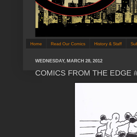
Home
Read Our Comics
History & Staff
Su
WEDNESDAY, MARCH 28, 2012
COMICS FROM THE EDGE 