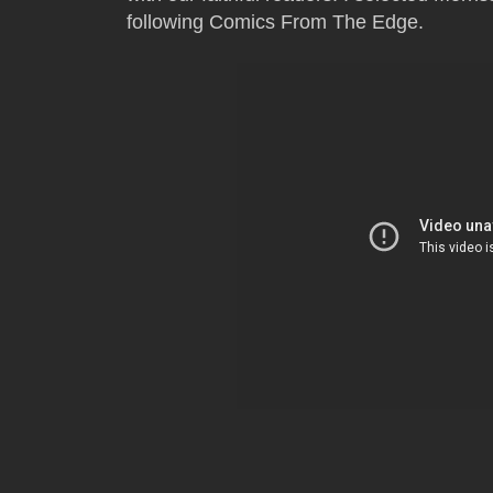
following Comics From The Edge.