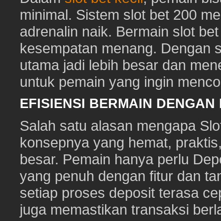
minimal. Sistem slot bet 200 m
adrenalin naik. Bermain slot be
kesempatan menang. Dengan sl
utama jadi lebih besar dan me
untuk pemain yang ingin mencob
EFISIENSI BERMAIN DENGAN
Salah satu alasan mengapa Slot
konsepnya yang hemat, prakti
besar. Pemain hanya perlu Depo
yang penuh dengan fitur dan ta
setiap proses deposit terasa c
juga memastikan transaksi ber