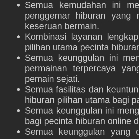
Semua kemudahan ini m
penggemar hiburan yang
keseruan bermain.
Kombinasi layanan lengka
pilihan utama pecinta hibur
Semua keunggulan ini me
permainan terpercaya yan
pemain sejati.
Semua fasilitas dan keuntu
hiburan pilihan utama bagi p
Semua keunggulan ini meng
bagi pecinta hiburan online 
Semua keunggulan yang 