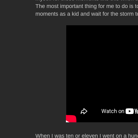
The most important thing for me to do is 
moments as a kid and wait for the stor
When I was ten or eleven I went on a hun