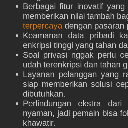
Berbagai fitur inovatif yang
memberikan nilai tambah ba
terpercaya
dengan pasaran p
Keamanan data pribadi k
enkripsi tinggi yang tahan da
Soal privasi nggak perlu 
udah terenkripsi dan tahan g
Layanan pelanggan yang ra
siap memberikan solusi ce
dibutuhkan.
Perlindungan ekstra dar
nyaman, jadi pemain bisa f
khawatir.