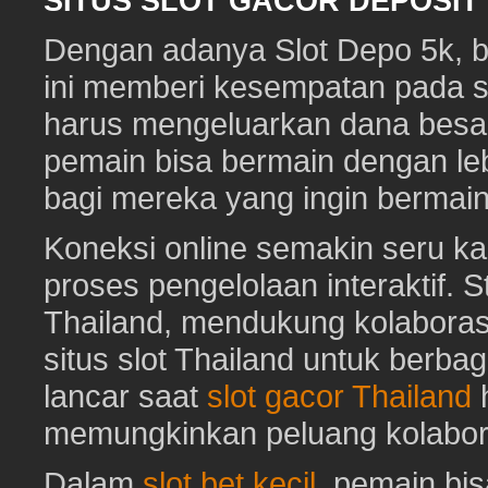
SITUS SLOT GACOR DEPOSI
Dengan adanya Slot Depo 5k, ber
ini memberi kesempatan pada s
harus mengeluarkan dana besa
pemain bisa bermain dengan leb
bagi mereka yang ingin bermai
Koneksi online semakin seru ka
proses pengelolaan interaktif. St
Thailand, mendukung kolaboras
situs slot Thailand untuk berbag
lancar saat
slot gacor Thailand
h
memungkinkan peluang kolabora
Dalam
slot bet kecil
, pemain bi