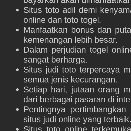
Situs toto adil demi keny
online dan toto togel.
Manfaatkan bonus dan put
kemenangan lebih besar.
Dalam perjudian togel onli
sangat berharga.
Situs judi toto terpercaya
semua jenis kecurangan.
Setiap hari, jutaan orang 
dari berbagai pasaran di inte
Pentingnya pertimbangka
situs judi online yang terbaik
Situs toto online terkem