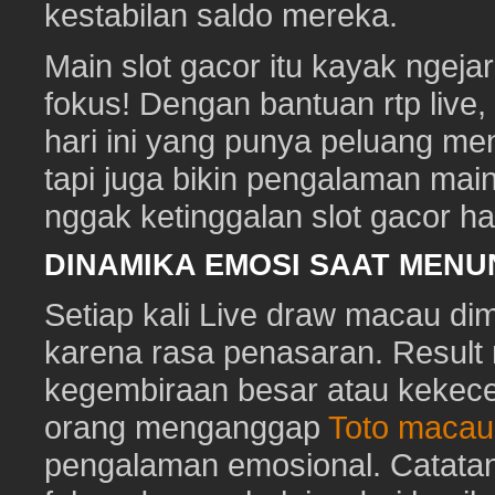
kestabilan saldo mereka.
Main slot gacor itu kayak ngeja
fokus! Dengan bantuan rtp live
hari ini yang punya peluang me
tapi juga bikin pengalaman mai
nggak ketinggalan slot gacor hari
DINAMIKA EMOSI SAAT MEN
Setiap kali Live draw macau di
karena rasa penasaran. Resu
kegembiraan besar atau kekec
orang menganggap
Toto macau
pengalaman emosional. Catat