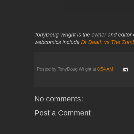
TonyDoug Wright is the owner and editor
webcomics include
Dr Death vs The Zom
Posted by
TonyDoug Wright
at
8:54 AM
No comments:
Post a Comment