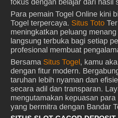
fokus dengan belajar dari hasil
Para pemain Togel Online kini 
Togel terpercaya.
Situs Toto
Ter
meningkatkan peluang menang To
langsung terbuka bagi setiap p
profesional membuat pengalam
Bersama
Situs Togel
, kamu ak
dengan fitur modern. Bergabun
taruhan lebih nyaman dan efisie
secara adil dan transparan. Lay
mengutamakan kepuasan para pe
yang bermitra dengan Bandar 