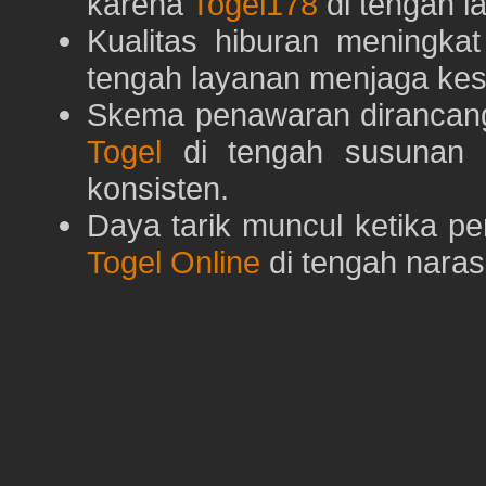
karena
Togel178
di tengah l
Kualitas hiburan meningka
tengah layanan menjaga kest
Skema penawaran dirancan
Togel
di tengah susunan h
konsisten.
Daya tarik muncul ketika p
Togel Online
di tengah naras