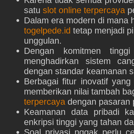
satu
slot online terpercaya
pe
Dalam era modern di mana h
togelpede.id
tetap menjadi pi
unggulan.
Dengan komitmen tingg
menghadirkan sistem can
dengan standar keamanan s
Berbagai fitur inovatif yang
memberikan nilai tambah ba
terpercaya
dengan pasaran p
Keamanan data pribadi k
enkripsi tinggi yang tahan da
Soal privasi nggak perlu 