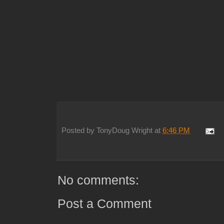
Posted by
TonyDoug Wright
at
6:46 PM
No comments:
Post a Comment