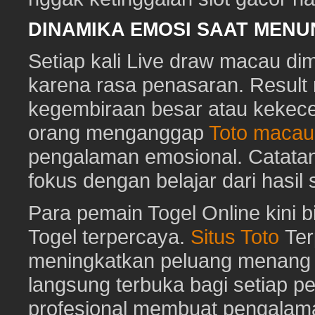
DINAMIKA EMOSI SAAT MEN
Setiap kali Live draw macau di
karena rasa penasaran. Resu
kegembiraan besar atau kekec
orang menganggap
Toto macau
pengalaman emosional. Catat
fokus dengan belajar dari hasil
Para pemain Togel Online kini 
Togel terpercaya.
Situs Toto
Ter
meningkatkan peluang menang To
langsung terbuka bagi setiap p
profesional membuat pengalam