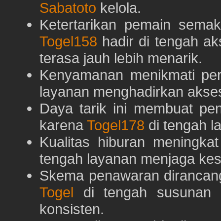
Sabatoto
kelola.
Ketertarikan pemain semaki
Togel158
hadir di tengah ak
terasa jauh lebih menarik.
Kenyamanan menikmati pe
layanan menghadirkan akses 
Daya tarik ini membuat pe
karena
Togel178
di tengah l
Kualitas hiburan meningka
tengah layanan menjaga kest
Skema penawaran dirancan
Togel
di tengah susunan h
konsisten.