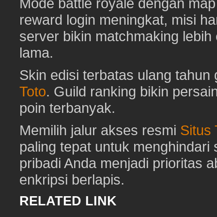
Mode battle royale dengan map 
reward login meningkat, misi har
server bikin matchmaking lebih
lama.
Skin edisi terbatas ulang tahun 
Toto
. Guild ranking bikin pers
poin terbanyak.
Memilih jalur akses resmi
Situs
paling tepat untuk menghindar
pribadi Anda menjadi prioritas 
enkripsi berlapis.
RELATED LINK