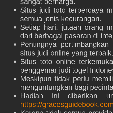
sangat berharga.
Situs judi toto terpercaya
semua jenis kecurangan.
Setiap hari, jutaan orang 
dari berbagai pasaran di inte
Pentingnya pertimbangka
situs judi online yang terbaik
Situs toto online terkem
penggemar judi togel Indone
Meskipun tidak perlu memil
menguntungkan bagi pecinta 
Hadiah ini diberikan u
https://gracesguidebook.com
Karena tidak semua provid