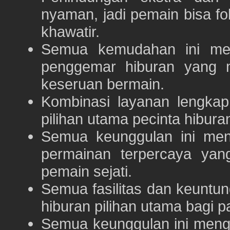
nyaman, jadi pemain bisa f
khawatir.
Semua kemudahan ini m
penggemar hiburan yang
keseruan bermain.
Kombinasi layanan lengka
pilihan utama pecinta hibur
Semua keunggulan ini me
permainan terpercaya yan
pemain sejati.
Semua fasilitas dan keuntu
hiburan pilihan utama bagi p
Semua keunggulan ini meng