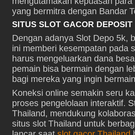
mengutamakan kepuasan para pe
yang bermitra dengan Bandar 
SITUS SLOT GACOR DEPOSI
Dengan adanya Slot Depo 5k, ber
ini memberi kesempatan pada s
harus mengeluarkan dana besa
pemain bisa bermain dengan leb
bagi mereka yang ingin bermai
Koneksi online semakin seru ka
proses pengelolaan interaktif. St
Thailand, mendukung kolaboras
situs slot Thailand untuk berbag
lancar saat
slot gacor Thailand
h