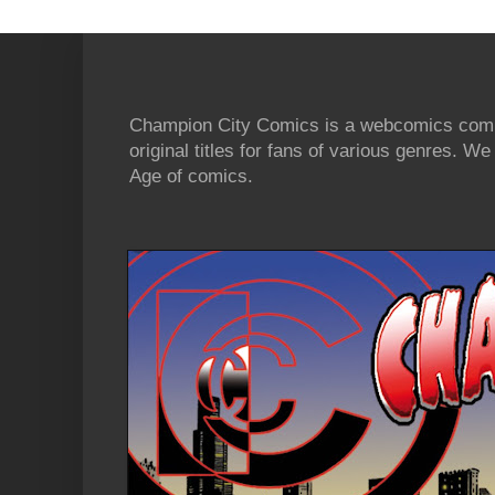
Champion City Comics is a webcomics commu
original titles for fans of various genres. 
Age of comics.