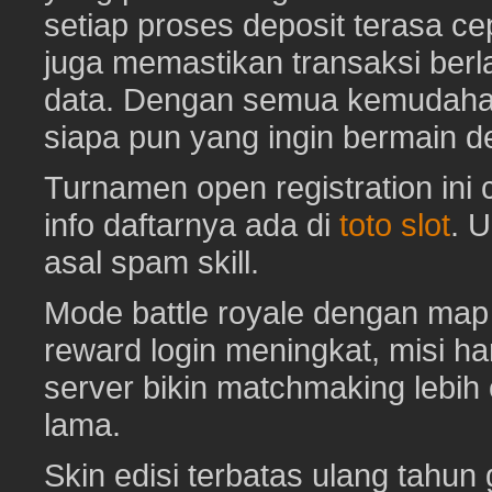
setiap proses deposit terasa c
juga memastikan transaksi ber
data. Dengan semua kemudahan i
siapa pun yang ingin bermain d
Turnamen open registration ini
info daftarnya ada di
toto slot
. 
asal spam skill.
Mode battle royale dengan map 
reward login meningkat, misi har
server bikin matchmaking lebih
lama.
Skin edisi terbatas ulang tahun 