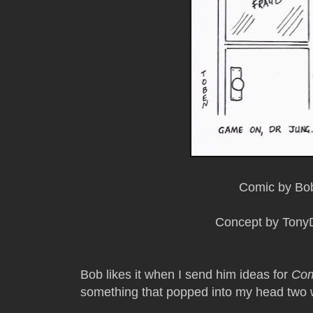
Comic by Bo
Concept by Tony
Bob likes it when I send him ideas for
Com
something that popped into my head two