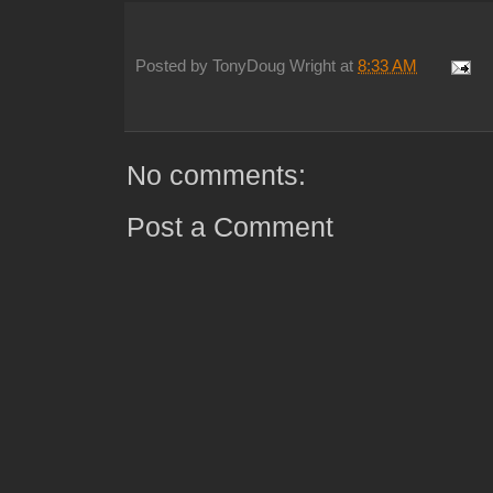
Posted by
TonyDoug Wright
at
8:33 AM
No comments:
Post a Comment