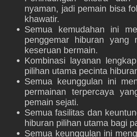
nyaman, jadi pemain bisa f
khawatir.
Semua kemudahan ini m
penggemar hiburan yang
keseruan bermain.
Kombinasi layanan lengka
pilihan utama pecinta hibur
Semua keunggulan ini me
permainan terpercaya yan
pemain sejati.
Semua fasilitas dan keuntu
hiburan pilihan utama bagi p
Semua keunggulan ini meng