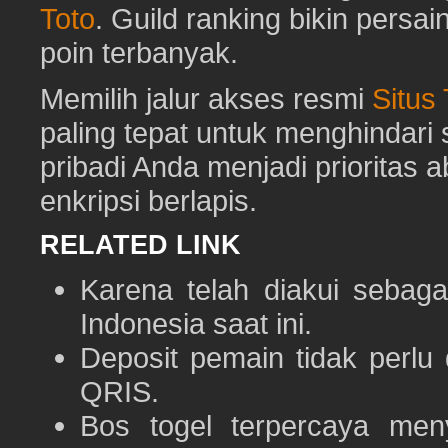
Toto
. Guild ranking bikin pers
poin terbanyak.
Memilih jalur akses resmi
Situs
paling tepat untuk menghindar
pribadi Anda menjadi prioritas 
enkripsi berlapis.
RELATED LINK
Karena telah diakui sebaga
Indonesia saat ini.
Deposit pemain tidak perlu
QRIS.
Bos togel terpercaya men