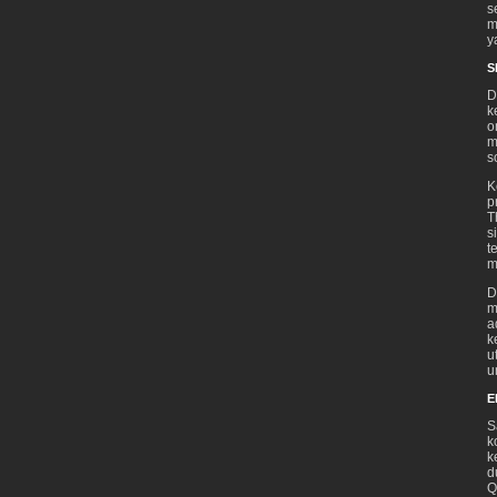
s
m
y
S
D
k
o
m
s
K
p
T
s
t
m
D
m
a
k
u
u
E
S
k
k
d
Q