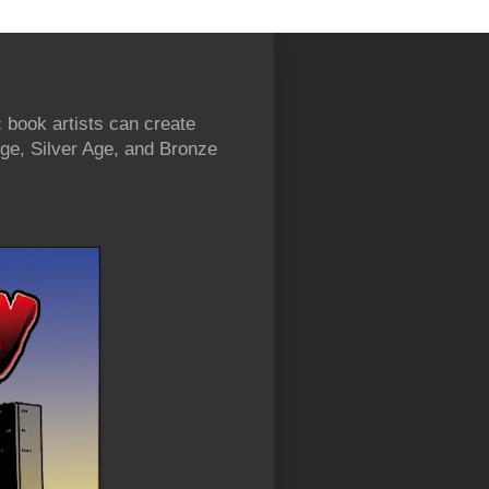
book artists can create
Age, Silver Age, and Bronze