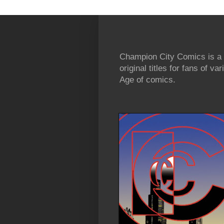
Champion City Comics is a 
original titles for fans of
Age of comics.