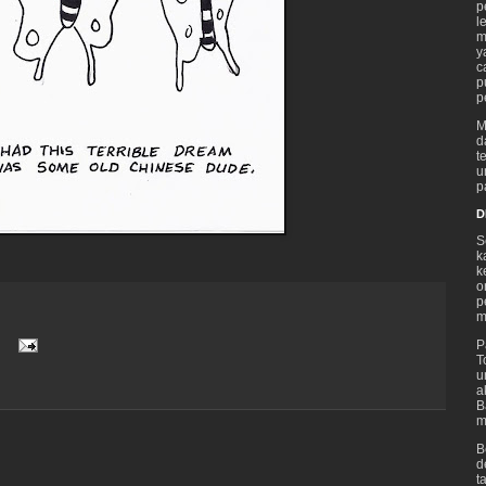
p
l
m
y
c
p
p
M
d
t
u
p
D
S
k
k
o
p
m
P
T
u
a
B
m
B
d
t