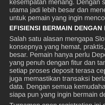
kesempatan menang. Dengan sl
utama jadi lebih besar dan me
untuk pemain yang ingin mencob
EFISIENSI BERMAIN DENGAN
Salah satu alasan mengapa Slot
konsepnya yang hemat, prakti
besar. Pemain hanya perlu Depo
yang penuh dengan fitur dan ta
setiap proses deposit terasa c
juga memastikan transaksi ber
data. Dengan semua kemudahan i
siapa pun yang ingin bermain d