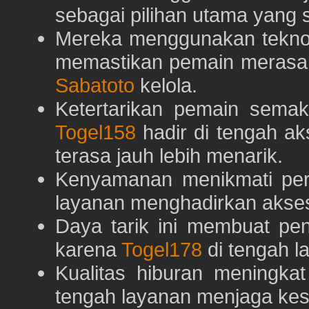
sebagai pilihan utama yang s
Mereka menggunakan teknolo
memastikan pemain merasa 
Sabatoto
kelola.
Ketertarikan pemain semaki
Togel158
hadir di tengah ak
terasa jauh lebih menarik.
Kenyamanan menikmati pe
layanan menghadirkan akses 
Daya tarik ini membuat pe
karena
Togel178
di tengah l
Kualitas hiburan meningka
tengah layanan menjaga kest