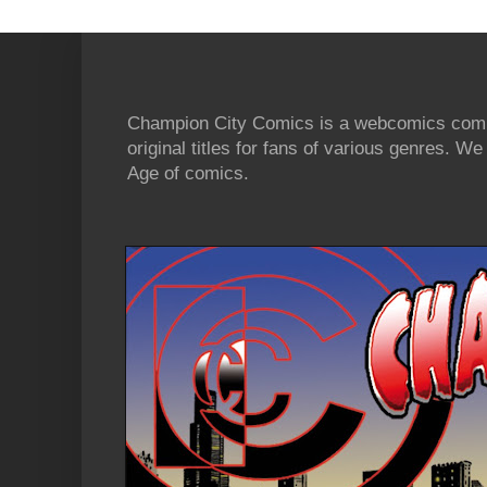
Champion City Comics is a webcomics commu
original titles for fans of various genres. 
Age of comics.