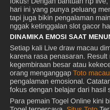
fokus! Dengan bantuan rtp live
hari ini yang punya peluang me
tapi juga bikin pengalaman mai
nggak ketinggalan slot gacor hari
DINAMIKA EMOSI SAAT MEN
Setiap kali Live draw macau di
karena rasa penasaran. Resu
kegembiraan besar atau kekec
orang menganggap
Toto macau
pengalaman emosional. Catat
fokus dengan belajar dari hasil
Para pemain Togel Online kini 
Togel terpercaya.
Situs Toto
Ter