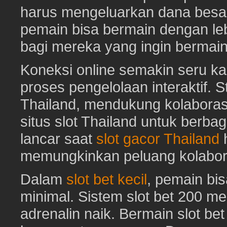
harus mengeluarkan dana besa
pemain bisa bermain dengan leb
bagi mereka yang ingin bermai
Koneksi online semakin seru ka
proses pengelolaan interaktif. St
Thailand, mendukung kolaboras
situs slot Thailand untuk berbag
lancar saat
slot gacor Thailand
h
memungkinkan peluang kolabora
Dalam
slot bet kecil
, pemain bi
minimal. Sistem slot bet 200 m
adrenalin naik. Bermain slot be