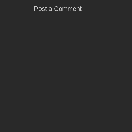
Post a Comment