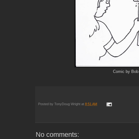
Comic by Bob
Posted by
TonyDoug Wright
at
8:51 AM
No comments: