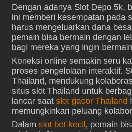
Dengan adanya Slot Depo 5k, ber
ini memberi kesempatan pada s
harus mengeluarkan dana besa
pemain bisa bermain dengan leb
bagi mereka yang ingin bermai
Koneksi online semakin seru ka
proses pengelolaan interaktif. St
Thailand, mendukung kolaboras
situs slot Thailand untuk berbag
lancar saat
slot gacor Thailand
h
memungkinkan peluang kolabora
Dalam
slot bet kecil
, pemain bi