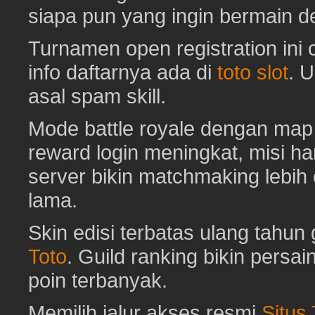
siapa pun yang ingin bermain d
Turnamen open registration ini
info daftarnya ada di
toto slot
. 
asal spam skill.
Mode battle royale dengan map 
reward login meningkat, misi har
server bikin matchmaking lebih
lama.
Skin edisi terbatas ulang tahun 
Toto
. Guild ranking bikin pers
poin terbanyak.
Memilih jalur akses resmi
Situs