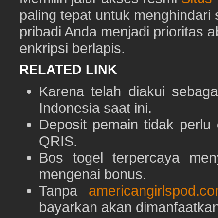
paling tepat untuk menghindar
pribadi Anda menjadi prioritas 
enkripsi berlapis.
RELATED LINK
Karena telah diakui sebaga
Indonesia saat ini.
Deposit pemain tidak perlu
QRIS.
Bos togel terpercaya men
mengenai bonus.
Tanpa
americangirlspod.c
bayarkan akan dimanfaatkan