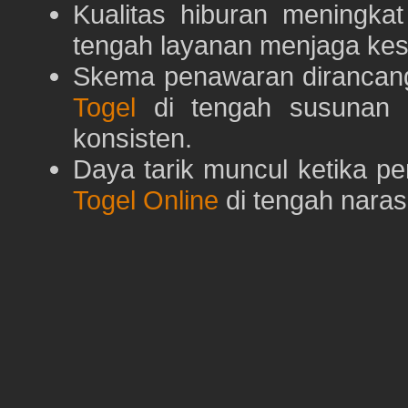
Kualitas hiburan meningka
tengah layanan menjaga kest
Skema penawaran dirancan
Togel
di tengah susunan h
konsisten.
Daya tarik muncul ketika p
Togel Online
di tengah naras