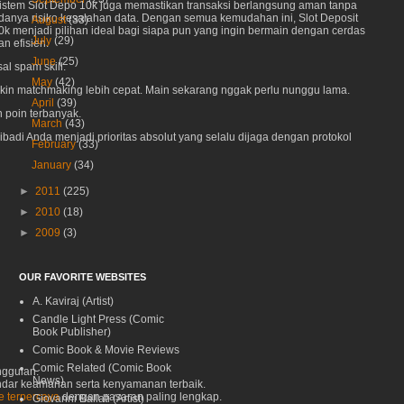
istem Slot Depo 10k juga memastikan transaksi berlangsung aman tanpa
danya risiko kesalahan data. Dengan semua kemudahan ini, Slot Deposit
August
(33)
0k menjadi pilihan ideal bagi siapa pun yang ingin bermain dengan cerdas
July
(29)
an efisien.
June
(25)
al spam skill.
May
(42)
bikin matchmaking lebih cepat. Main sekarang nggak perlu nunggu lama.
April
(39)
 poin terbanyak.
March
(43)
adi Anda menjadi prioritas absolut yang selalu dijaga dengan protokol
February
(33)
January
(34)
►
2011
(225)
►
2010
(18)
►
2009
(3)
OUR FAVORITE WEBSITES
A. Kaviraj (Artist)
Candle Light Press (Comic
Book Publisher)
Comic Book & Movie Reviews
Comic Related (Comic Book
nggulan.
News)
dar keamanan serta kenyamanan terbaik.
e terpercaya
dengan pasaran paling lengkap.
Giovanni Ballati (Artist)