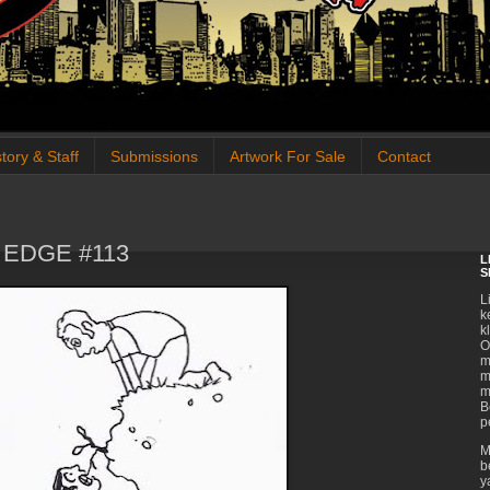
tory & Staff
Submissions
Artwork For Sale
Contact
EDGE #113
L
S
L
k
k
O
m
m
m
B
p
M
b
y