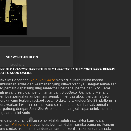
SEARCH THIS BLOG
Loading...
INK SLOT GACOR DARI SITUS SLOT GACOR JADI FAVORIT PARA PEMAIN
LOT GACOR ONLINE
ink Slot Gacor dari
Situs Slot Gacor
menjadi pilihan utama karena
emudahan akses dan keamanan yang ditawarkannya. Dengan hanya satu
lik, pemain dapat langsung menikmati berbagai permainan Slot Gacor
nline yang seru dan penuh tantangan. Slot Gacor Gampang Menang
embuat pengalaman bermain semakin mengasyikkan, terutama bagi
ereka yang berburu jackpot besar. Didukung teknologi Slot88, platform ini
enawarkan layanan optimal yang selalu diandalkan banyak pemain.
ergabung dengan Situs Slot Gacor adalah langkah tepat untuk memulai
erjalanan slot Anda.
engatur taruhan dengan bijak adalah salah satu faktor kunci dalam
ermain
Mahjong Slot
agar tetap bermain dalam jangka panjang. Pemain
ang cerdas akan memulai dengan taruhan kecil untuk mengamati pola