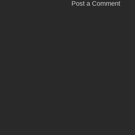
Post a Comment