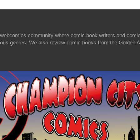
webcomics community where comic book writers and comic 
 various genres. We also review comic books from the Golden 