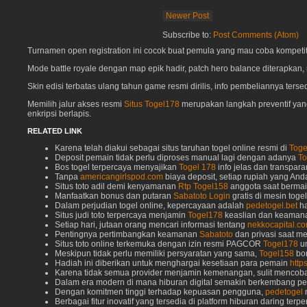
Newer Post
Subscribe to:
Post Comments (Atom)
Turnamen open registration ini cocok buat pemula yang mau coba kompetitif
Mode battle royale dengan map epik hadir, patch hero balance diterapkan, r
Skin edisi terbatas ulang tahun game resmi dirilis, info pembeliannya terse
Memilih jalur akses resmi
Situs Togel178
merupakan langkah preventif yang
enkripsi berlapis.
RELATED LINK
Karena telah diakui sebagai situs taruhan togel online resmi di
Toge
Deposit pemain tidak perlu diproses manual lagi dengan adanya
To
Bos togel terpercaya menyajikan
Togel 178
info jelas dan transpar
Tanpa
americangirlspod.com
biaya deposit, setiap rupiah yang An
Situs toto adil demi kenyamanan
Rtp Togel158
anggota saat bermain
Manfaatkan bonus dan putaran
Sabatoto Login
gratis di mesin tog
Dalam perjudian togel online, kepercayaan adalah
pedetogel.bet
ha
Situs judi toto terpercaya menjamin
Togel178
keaslian dan keamana
Setiap hari, jutaan orang mencari informasi tentang
nekkocapital.c
Pentingnya pertimbangkan keamanan
Sabatoto
dan privasi saat mem
Situs toto online terkemuka dengan izin resmi PAGCOR
Togel178
un
Meskipun tidak perlu memiliki persyaratan yang sama,
Togel158
bon
Hadiah ini diberikan untuk menghargai kesetiaan para pemain
http
Karena tidak semua provider menjamin kemenangan, sulit mencob
Dalam era modern di mana hiburan digital semakin berkembang pe
Dengan komitmen tinggi terhadap kepuasan pengguna,
pedetogel
Berbagai fitur inovatif yang tersedia di platform hiburan daring t