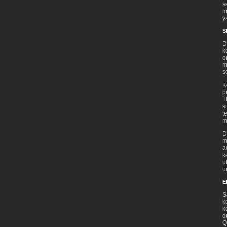
s
m
y
S
D
k
o
m
s
K
p
T
s
t
m
D
m
a
k
u
u
E
S
k
k
d
Q