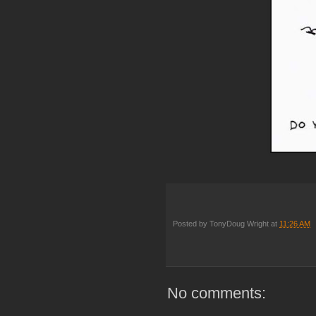
Posted by
TonyDoug Wright
at
11:26 AM
No comments: