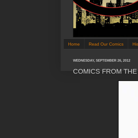
Home
Read Our Comics
His
WEDNESDAY, SEPTEMBER 26, 2012
COMICS FROM THE 