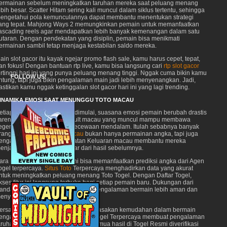
ermainan sebelum meningkatkan taruhan mereka saat peluang menang
ebih besar. Scatter Hitam sering kali muncul dalam siklus tertentu, sehingga
engetahui pola kemunculannya dapat membantu menentukan strategi
ang tepat. Mahjong Ways 2 memungkinkan pemain untuk memanfaatkan
ascading reels agar mendapatkan lebih banyak kemenangan dalam satu
utaran. Dengan pendekatan yang disiplin, pemain bisa menikmati
ermainan sambil tetap menjaga kestabilan saldo mereka.
ain slot gacor itu kayak ngejar promo flash sale, kamu harus cepet, tepat,
an fokus! Dengan bantuan rtp live, kamu bisa langsung cari
rtp slot gacor
ertinggi hari ini yang punya peluang menang tinggi. Nggak cuma bikin kamu
FOLLOW US!
ntung, tapi juga bikin pengalaman main jadi lebih menyenangkan. Jadi,
astikan kamu nggak ketinggalan slot gacor hari ini yang lagi trending.
INAMIKA EMOSI SAAT MENUNGGU TOTO MACAU
etiap kali Live draw macau dimulai, suasana emosi pemain berubah drastis
arena rasa penasaran. Result macau yang muncul mampu membawa
egembiraan besar atau kekecewaan mendalam. Itulah sebabnya banyak
rang menganggap
Toto macau
bukan hanya permainan angka, tapi juga
engalaman emosional. Catatan Keluaran macau membantu mereka
enjaga fokus dengan belajar dari hasil sebelumnya.
ara pemain Togel Online kini bisa memanfaatkan prediksi angka dari Agen
ogel terpercaya.
Situs Toto
Terpercaya menghadirkan data yang akurat
ntuk meningkatkan peluang menang Toto Togel. Dengan Daftar Togel,
kses fitur ini langsung terbuka bagi setiap pemain baru. Dukungan dari
andar Togel profesional membuat pengalaman bermain lebih aman dan
enyenangkan.
ersama
Situs Togel
, kamu akan merasakan kemudahan dalam bermain
engan fitur modern. Bergabung di Togel Terpercaya membuat pengalaman
aruhan lebih nyaman dan efisien. Semua hasil di Togel Resmi diverifikasi