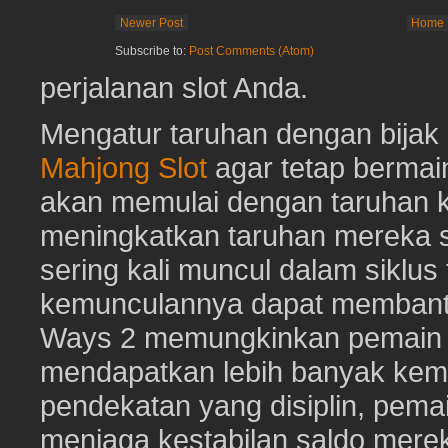
Newer Post
Home
Subscribe to:
Post Comments (Atom)
perjalanan slot Anda.
Mengatur taruhan dengan bijak 
Mahjong Slot
agar tetap bermai
akan memulai dengan taruhan k
meningkatkan taruhan mereka s
sering kali muncul dalam siklus
kemunculannya dapat membantu
Ways 2 memungkinkan pemain u
mendapatkan lebih banyak kem
pendekatan yang disiplin, pema
menjaga kestabilan saldo mere