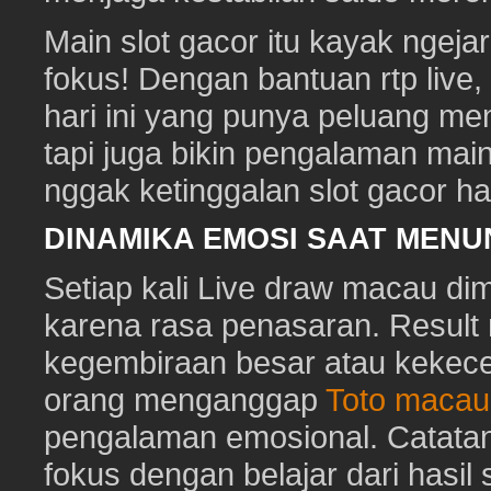
Main slot gacor itu kayak ngeja
fokus! Dengan bantuan rtp live
hari ini yang punya peluang me
tapi juga bikin pengalaman mai
nggak ketinggalan slot gacor hari
DINAMIKA EMOSI SAAT MEN
Setiap kali Live draw macau di
karena rasa penasaran. Resu
kegembiraan besar atau kekec
orang menganggap
Toto macau
pengalaman emosional. Catat
fokus dengan belajar dari hasil