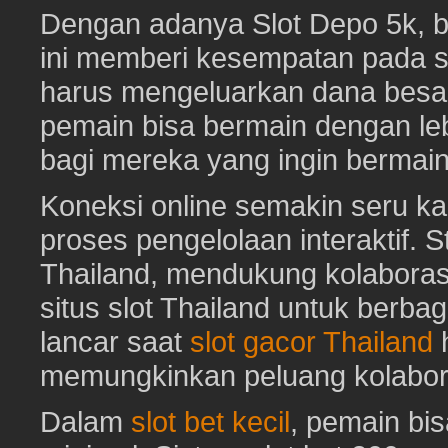
Dengan adanya Slot Depo 5k, ber
ini memberi kesempatan pada s
harus mengeluarkan dana besa
pemain bisa bermain dengan leb
bagi mereka yang ingin bermai
Koneksi online semakin seru ka
proses pengelolaan interaktif. St
Thailand, mendukung kolaboras
situs slot Thailand untuk berbag
lancar saat
slot gacor Thailand
h
memungkinkan peluang kolabora
Dalam
slot bet kecil
, pemain bi