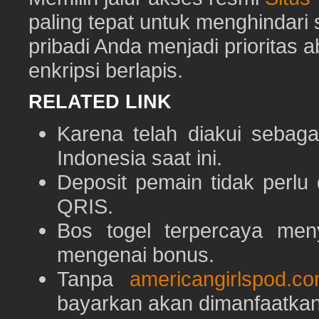
paling tepat untuk menghindar
pribadi Anda menjadi prioritas 
enkripsi berlapis.
RELATED LINK
Karena telah diakui sebaga
Indonesia saat ini.
Deposit pemain tidak perlu
QRIS.
Bos togel terpercaya men
mengenai bonus.
Tanpa
americangirlspod.c
bayarkan akan dimanfaatkan