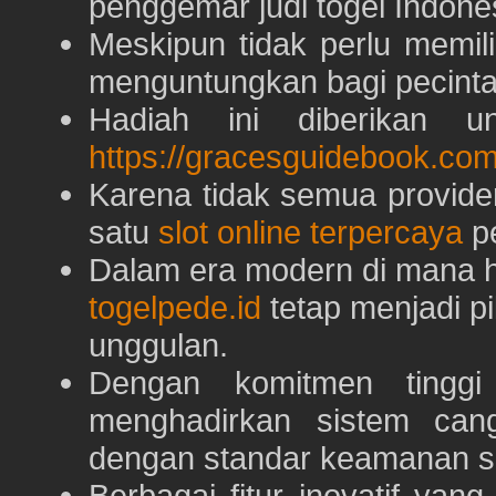
penggemar judi togel Indone
Meskipun tidak perlu memil
menguntungkan bagi pecinta 
Hadiah ini diberikan u
https://gracesguidebook.com
Karena tidak semua provid
satu
slot online terpercaya
pe
Dalam era modern di mana h
togelpede.id
tetap menjadi pi
unggulan.
Dengan komitmen tingg
menghadirkan sistem can
dengan standar keamanan s
Berbagai fitur inovatif yang