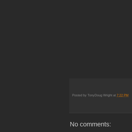
Posted by
TonyDoug Wright
at
7:22 PM
No comments: