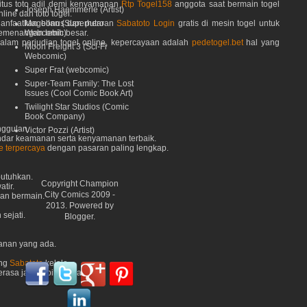
itus toto adil demi kenyamanan
Rtp Togel158
anggota saat bermain togel
Joseph Haemmerle (Artist)
nline dan toto togel.
anfaatkan bonus dan putaran
Magellan (Superhero
Sabatoto Login
gratis di mesin togel untuk
emenangan lebih besar.
Webcomic)
alam perjudian togel online, kepercayaan adalah
pedetogel.bet
hal yang
Moon Freight 3 (Sci-Fi
Webcomic)
Super Frat (webcomic)
Super-Team Family: The Lost
Issues (Cool Comic Book Art)
Twilight Star Studios (Comic
Book Company)
nggulan.
Victor Pozzi (Artist)
dar keamanan serta kenyamanan terbaik.
e terpercaya
dengan pasaran paling lengkap.
butuhkan.
Copyright Champion
tir.
City Comics 2009 -
an bermain.
2013. Powered by
sejati.
Blogger.
anan yang ada.
ang
Sabatoto
kelola.
erasa jauh lebih menarik.