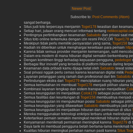
Newer Post
Subscribe to:
Post Comments (Atom)
sangat berharga.
Situs judi toto terpercaya menjamin
Togel178
keaslian dan keamana
Setiap hari, jutaan orang mencari informasi tentang
nekkocapital.c
Pentingnya pertimbangkan keamanan
Sabatoto
dan privasi saat mem
Situs toto online terkemuka dengan izin resmi PAGCOR
Togel178
un
Meskipun tidak perlu memiliki persyaratan yang sama,
Togel158
bon
Hadiah ini diberikan untuk menghargai kesetiaan para pemain
http
Karena tidak semua provider menjamin kemenangan, sulit mencob
Dalam era modern di mana hiburan digital semakin berkembang pe
Dengan komitmen tinggi terhadap kepuasan pengguna,
pedetogel
Berbagai fitur inovatif yang tersedia di platform hiburan daring t
Keamanan data pribadi kamu dijaga ketat oleh
Sabatoto
lewat siste
Soal privasi nggak perlu cemas karena keamanan digital milik
Pede
Layanan pelanggan yang ramah dan profesional dari tim
Sabatoto
s
Perlindungan ekstra dari
Togel279
menciptakan ruang hiburan yang
Semua kemudahan ini membuat
Togel178
menjadi pilihan utama 
Kombinasi layanan lengkap dan sistem transparan menjadikan
Col
Semua keunggulan ini menjadikan
Colok178
sebagai pusat hiburan
Semua fasilitas dan keuntungan di
Togel158
membuatnya menjadi de
Semua keunggulan ini mengukuhkan posisi
Sabatoto
sebagai pilih
Semua keunggulan yang ditawarkan
Sabatoto
membuatnya jadi pil
Semua keunggulan ini menjadikan hiburan dan permainan di situs
Mereka menggunakan teknologi enkripsi terbaru untuk melindungi
Ketertarikan pemain semakin meningkat menikmati hiburan digital 
Kenyamanan menikmati permainan meningkat karena
Togel279
di 
Daya tarik ini membuat pengguna betah berlama-lama menikmati h
Kualitas hiburan meningkat perlahan namun pasti karena
Situs Tog