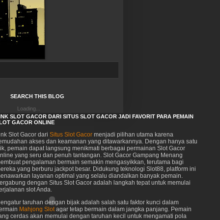
SEARCH THIS BLOG
Loading...
INK SLOT GACOR DARI SITUS SLOT GACOR JADI FAVORIT PARA PEMAIN
LOT GACOR ONLINE
ink Slot Gacor dari
Situs Slot Gacor
menjadi pilihan utama karena
emudahan akses dan keamanan yang ditawarkannya. Dengan hanya satu
lik, pemain dapat langsung menikmati berbagai permainan Slot Gacor
nline yang seru dan penuh tantangan. Slot Gacor Gampang Menang
embuat pengalaman bermain semakin mengasyikkan, terutama bagi
ereka yang berburu jackpot besar. Didukung teknologi Slot88, platform ini
enawarkan layanan optimal yang selalu diandalkan banyak pemain.
ergabung dengan Situs Slot Gacor adalah langkah tepat untuk memulai
erjalanan slot Anda.
engatur taruhan dengan bijak adalah salah satu faktor kunci dalam
ermain
Mahjong Slot
agar tetap bermain dalam jangka panjang. Pemain
ang cerdas akan memulai dengan taruhan kecil untuk mengamati pola