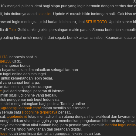
S
0k menjadi pilihan ideal bagi siapa pun yang ingin bermain dengan cerdas dan ef
, info daftarnya ada di
toto slot
. Update AI musuh bikin tantangan naik. Gak bisa as
eward login meningkat, misi harian lebih seru, lihat
SITUS TOTO
. Update server 
dia di
Toto
. Guild ranking bikin persaingan makin panas. Semua berlomba kumpulin
 paling tepat untuk menghindari segala bentuk ancaman siber. Keamanan data prib
l178
Indonesia saat ini.
gel158
QRIS.
an mengenai bonus.
da bayarkan akan dimanfaatkan sebagai taruhan.
 togel online dan toto togel.
el untuk kemenangan lebih besar.
l yang sangat berharga.
n dari semua jenis kecurangan.
om
judi dari berbagai pasaran di internet.
ilih situs judi online yang terbaik.
tuk penggemar judi togel Indonesia.
us ini menguntungkan bagi pecinta Tanding online.
s://gracesguidebook.com/
dalam memilih situs tersebut.
a semua satu
slot online terpercaya
per satu.
sat,
togelpede.id
tetap menjadi pilihan utama dengan fitur eksklusif dan layanan u
menghadirkan sistem canggih yang memberikan pengalaman hiburan dengan stan
erpercaya memberikan nilai tambah bagi para pemain yang memilih
bandar togel onlin
m enkripsi tinggi yang tahan dari serangan digital.
togel
udah terenkripsi dan tahan gangguan ekstrem dari luar.