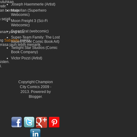
butuhkan.
Joseph Haemmerle (Artist)
tir.
an bermain.
Magellan (Superhero
Webcomic)
sejati.
Moon Freight 3 (Sci-Fi
Webcomic)
Super Frat (webcomic)
anan yang ada.
Super-Team Family: The Lost
ang
Sabatoto
kelola.
Issues (Cool Comic Book Art)
erasa jauh lebih menarik.
Twilight Star Studios (Comic
Book Company)
Victor Pozzi (Artist)
isten.
i.
Copyright Champion
City Comics 2009 -
2013. Powered by
Blogger.