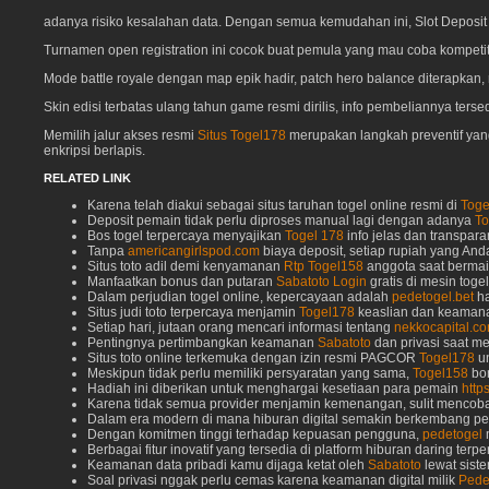
adanya risiko kesalahan data. Dengan semua kemudahan ini, Slot Deposit 1
Turnamen open registration ini cocok buat pemula yang mau coba kompetitif
Mode battle royale dengan map epik hadir, patch hero balance diterapkan, r
Skin edisi terbatas ulang tahun game resmi dirilis, info pembeliannya terse
Memilih jalur akses resmi
Situs Togel178
merupakan langkah preventif yang
enkripsi berlapis.
RELATED LINK
Karena telah diakui sebagai situs taruhan togel online resmi di
Toge
Deposit pemain tidak perlu diproses manual lagi dengan adanya
To
Bos togel terpercaya menyajikan
Togel 178
info jelas dan transpar
Tanpa
americangirlspod.com
biaya deposit, setiap rupiah yang An
Situs toto adil demi kenyamanan
Rtp Togel158
anggota saat bermain
Manfaatkan bonus dan putaran
Sabatoto Login
gratis di mesin tog
Dalam perjudian togel online, kepercayaan adalah
pedetogel.bet
ha
Situs judi toto terpercaya menjamin
Togel178
keaslian dan keamana
Setiap hari, jutaan orang mencari informasi tentang
nekkocapital.c
Pentingnya pertimbangkan keamanan
Sabatoto
dan privasi saat mem
Situs toto online terkemuka dengan izin resmi PAGCOR
Togel178
un
Meskipun tidak perlu memiliki persyaratan yang sama,
Togel158
bon
Hadiah ini diberikan untuk menghargai kesetiaan para pemain
http
Karena tidak semua provider menjamin kemenangan, sulit mencob
Dalam era modern di mana hiburan digital semakin berkembang pe
Dengan komitmen tinggi terhadap kepuasan pengguna,
pedetogel
Berbagai fitur inovatif yang tersedia di platform hiburan daring t
Keamanan data pribadi kamu dijaga ketat oleh
Sabatoto
lewat siste
Soal privasi nggak perlu cemas karena keamanan digital milik
Pede