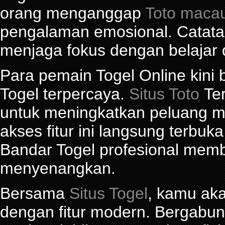
orang menganggap
Toto maca
pengalaman emosional. Catat
menjaga fokus dengan belajar 
Para pemain Togel Online kini
Togel terpercaya.
Situs Toto
Ter
untuk meningkatkan peluang me
akses fitur ini langsung terbu
Bandar Togel profesional mem
menyenangkan.
Bersama
Situs Togel
, kamu ak
dengan fitur modern. Bergabu