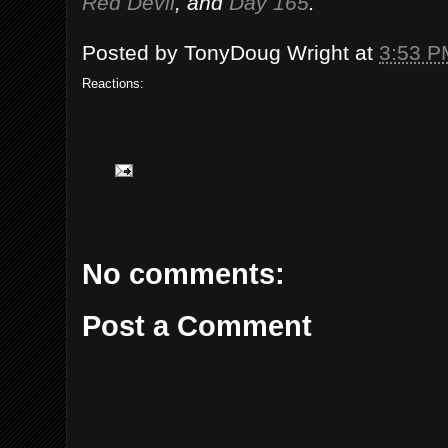
Red Devil
, and
Day 165
.
Posted by
TonyDoug Wright
at
3:53 P
Reactions:
No comments:
Post a Comment