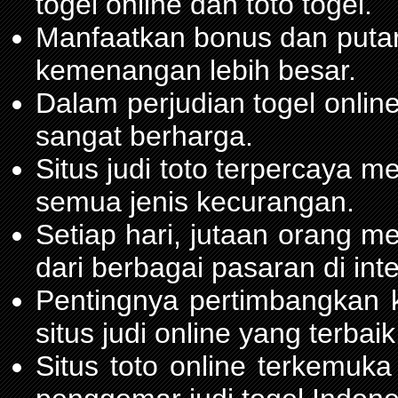
togel online dan toto togel.
Manfaatkan bonus dan put
kemenangan lebih besar.
Dalam perjudian togel onli
sangat berharga.
Situs judi toto terpercaya 
semua jenis kecurangan.
Setiap hari, jutaan orang m
dari berbagai pasaran di inte
Pentingnya pertimbangka
situs judi online yang terbaik
Situs toto online terkemu