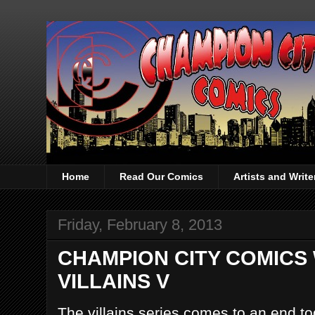
Home
Read Our Comics
Artists and Writ
Friday, February 8, 2013
CHAMPION CITY COMICS
VILLAINS V
The villains series comes to an end t