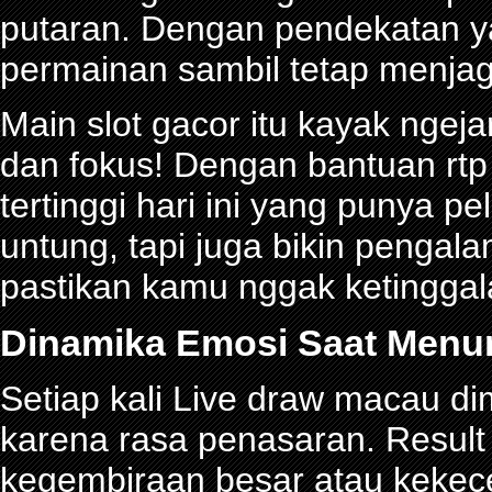
putaran. Dengan pendekatan ya
permainan sambil tetap menjag
Main slot gacor itu kayak ngeja
dan fokus! Dengan bantuan rtp 
tertinggi hari ini yang punya 
untung, tapi juga bikin pengal
pastikan kamu nggak ketinggalan
Dinamika Emosi Saat Menu
Setiap kali Live draw macau d
karena rasa penasaran. Res
kegembiraan besar atau kekec