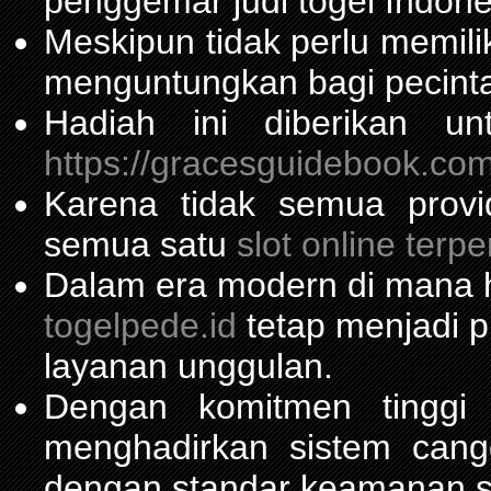
penggemar judi togel Indone
Meskipun tidak perlu memil
menguntungkan bagi pecinta
Hadiah ini diberikan u
https://gracesguidebook.com
Karena tidak semua prov
semua satu
slot online terp
Dalam era modern di mana h
togelpede.id
tetap menjadi pi
layanan unggulan.
Dengan komitmen tinggi
menghadirkan sistem can
dengan standar keamanan s