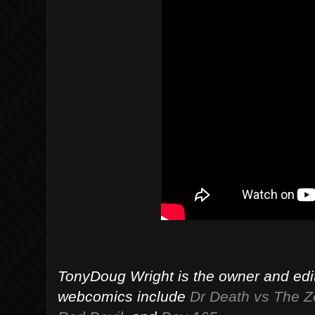
TonyDoug Wright is the owner and edi
webcomics include
Dr Death vs The 