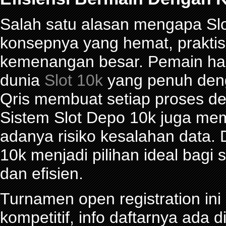
Salah satu alasan mengapa Slot
konsepnya yang hemat, prakti
kemenangan besar. Pemain han
dunia
Slot 10k
yang penuh denga
Qris membuat setiap proses de
Sistem Slot Depo 10k juga me
adanya risiko kesalahan data.
10k menjadi pilihan ideal bagi
dan efisien.
Turnamen open registration in
kompetitif, info daftarnya ada d