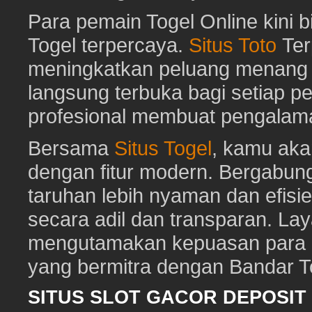
Para pemain Togel Online kini 
Togel terpercaya.
Situs Toto
Ter
meningkatkan peluang menang To
langsung terbuka bagi setiap p
profesional membuat pengalam
Bersama
Situs Togel
, kamu ak
dengan fitur modern. Bergabun
taruhan lebih nyaman dan efisie
secara adil dan transparan. Lay
mengutamakan kepuasan para pe
yang bermitra dengan Bandar 
SITUS SLOT GACOR DEPOSI