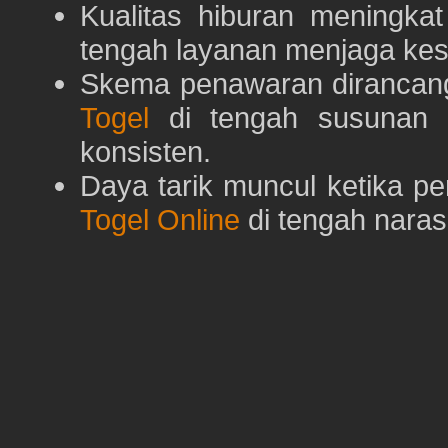
Kualitas hiburan meningka
tengah layanan menjaga kest
Skema penawaran dirancan
Togel
di tengah susunan h
konsisten.
Daya tarik muncul ketika p
Togel Online
di tengah naras