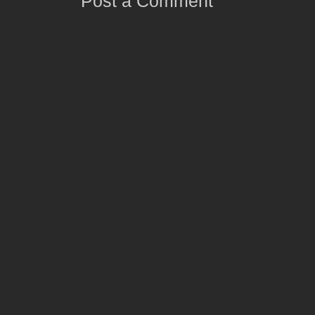
Post a Comment