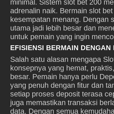
minimal. Sistem slot bet 200 m
adrenalin naik. Bermain slot be
kesempatan menang. Dengan sl
utama jadi lebih besar dan me
untuk pemain yang ingin mencob
EFISIENSI BERMAIN DENGAN
Salah satu alasan mengapa Slot
konsepnya yang hemat, prakti
besar. Pemain hanya perlu Depo
yang penuh dengan fitur dan ta
setiap proses deposit terasa c
juga memastikan transaksi ber
data. Dengan semua kemudahan i