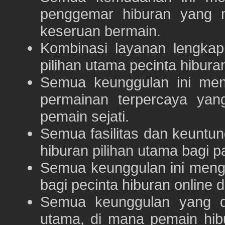
penggemar hiburan yang
keseruan bermain.
Kombinasi layanan lengka
pilihan utama pecinta hibur
Semua keunggulan ini me
permainan terpercaya yan
pemain sejati.
Semua fasilitas dan keuntu
hiburan pilihan utama bagi p
Semua keunggulan ini meng
bagi pecinta hiburan online 
Semua keunggulan yang 
utama, di mana pemain hi