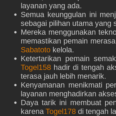
layanan yang ada.
Semua keunggulan ini menj
sebagai pilihan utama yang s
Mereka menggunakan teknolo
memastikan pemain merasa 
Sabatoto
kelola.
Ketertarikan pemain semaki
Togel158
hadir di tengah ak
terasa jauh lebih menarik.
Kenyamanan menikmati pe
layanan menghadirkan akses 
Daya tarik ini membuat pe
karena
Togel178
di tengah l