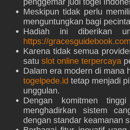
penggemar judi togel Indone
Meskipun tidak perlu memil
menguntungkan bagi pecinta 
Hadiah ini diberikan u
https://gracesguidebook.com
Karena tidak semua provid
satu
slot online terpercaya
pe
Dalam era modern di mana h
togelpede.id
tetap menjadi pi
unggulan.
Dengan komitmen tingg
menghadirkan sistem can
dengan standar keamanan s
Berbagai fitur inovatif yang