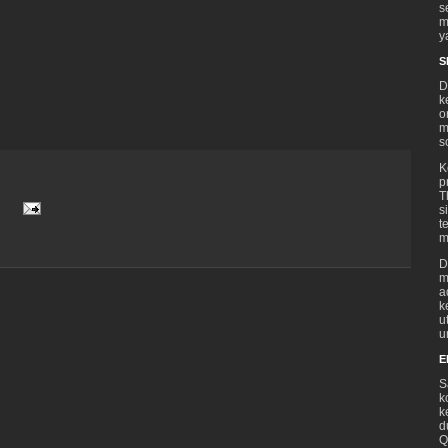
s
m
y
S
D
k
o
m
s
K
p
T
s
t
m
D
m
a
k
u
u
E
S
k
k
d
Q