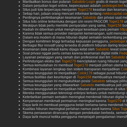
Manfaatkan bonus dan putaran
Sabatoto Login
gratis di mesin tog
Dalam perjudian togel online, kepercayaan adalah
pedetogel.bet
ha
Situs judi toto terpercaya menjamin
Togel178
keaslian dan keamana
Setiap hari, jutaan orang mencari informasi tentang
nekkocapital.c
Pentingnya pertimbangkan keamanan
Sabatoto
dan privasi saat mem
Situs toto online terkemuka dengan izin resmi PAGCOR
Togel178
un
Meskipun tidak perlu memiliki persyaratan yang sama,
Togel158
bon
Hadiah ini diberikan untuk menghargai kesetiaan para pemain
http
Karena tidak semua provider menjamin kemenangan, sulit mencob
Dalam era modern di mana hiburan digital semakin berkembang pe
Dengan komitmen tinggi terhadap kepuasan pengguna,
pedetogel
Berbagai fitur inovatif yang tersedia di platform hiburan daring t
Keamanan data pribadi kamu dijaga ketat oleh
Sabatoto
lewat siste
Soal privasi nggak perlu cemas karena keamanan digital milik
Pede
Layanan pelanggan yang ramah dan profesional dari tim
Sabatoto
s
Perlindungan ekstra dari
Togel279
menciptakan ruang hiburan yang
Semua kemudahan ini membuat
Togel178
menjadi pilihan utama 
Kombinasi layanan lengkap dan sistem transparan menjadikan
Col
Semua keunggulan ini menjadikan
Colok178
sebagai pusat hiburan
Semua fasilitas dan keuntungan di
Togel158
membuatnya menjadi de
Semua keunggulan ini mengukuhkan posisi
Sabatoto
sebagai pilih
Semua keunggulan yang ditawarkan
Sabatoto
membuatnya jadi pil
Semua keunggulan ini menjadikan hiburan dan permainan di situs
Mereka menggunakan teknologi enkripsi terbaru untuk melindungi
Ketertarikan pemain semakin meningkat menikmati hiburan digital 
Kenyamanan menikmati permainan meningkat karena
Togel279
di 
Daya tarik ini membuat pengguna betah berlama-lama menikmati h
Kualitas hiburan meningkat perlahan namun pasti karena
Situs Tog
Skema penawaran dirancang dengan pendekatan berbeda, semen
Daya tarik muncul ketika pengguna menjelajah pengalaman imersif