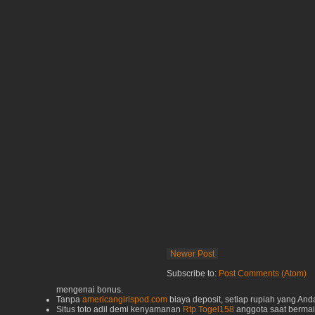
Newer Post
Subscribe to:
Post Comments (Atom)
mengenai bonus.
Tanpa
americangirlspod.com
biaya deposit, setiap rupiah yang An
Situs toto adil demi kenyamanan
Rtp Togel158
anggota saat bermain