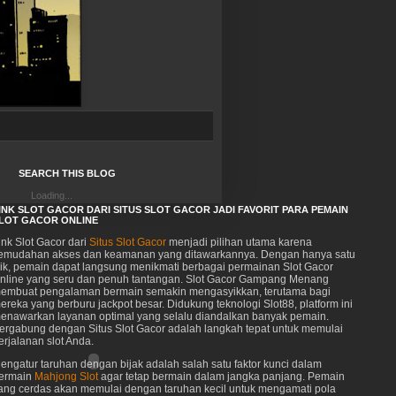
SEARCH THIS BLOG
Loading...
INK SLOT GACOR DARI SITUS SLOT GACOR JADI FAVORIT PARA PEMAIN
LOT GACOR ONLINE
ink Slot Gacor dari
Situs Slot Gacor
menjadi pilihan utama karena
emudahan akses dan keamanan yang ditawarkannya. Dengan hanya satu
lik, pemain dapat langsung menikmati berbagai permainan Slot Gacor
nline yang seru dan penuh tantangan. Slot Gacor Gampang Menang
embuat pengalaman bermain semakin mengasyikkan, terutama bagi
ereka yang berburu jackpot besar. Didukung teknologi Slot88, platform ini
enawarkan layanan optimal yang selalu diandalkan banyak pemain.
ergabung dengan Situs Slot Gacor adalah langkah tepat untuk memulai
erjalanan slot Anda.
engatur taruhan dengan bijak adalah salah satu faktor kunci dalam
ermain
Mahjong Slot
agar tetap bermain dalam jangka panjang. Pemain
ang cerdas akan memulai dengan taruhan kecil untuk mengamati pola