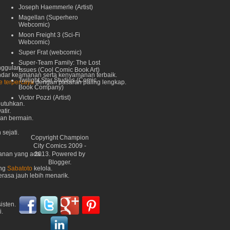
Joseph Haemmerle (Artist)
Magellan (Superhero
Webcomic)
Moon Freight 3 (Sci-Fi
Webcomic)
Super Frat (webcomic)
Super-Team Family: The Lost
nggulan.
Issues (Cool Comic Book Art)
dar keamanan serta kenyamanan terbaik.
Twilight Star Studios (Comic
e terpercaya
dengan pasaran paling lengkap.
Book Company)
Victor Pozzi (Artist)
butuhkan.
tir.
an bermain.
sejati.
Copyright Champion
City Comics 2009 -
anan yang ada.
2013. Powered by
Blogger.
ang
Sabatoto
kelola.
erasa jauh lebih menarik.
isten.
i.