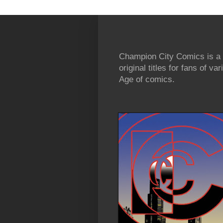
Champion City Comics is a 
original titles for fans of
Age of comics.