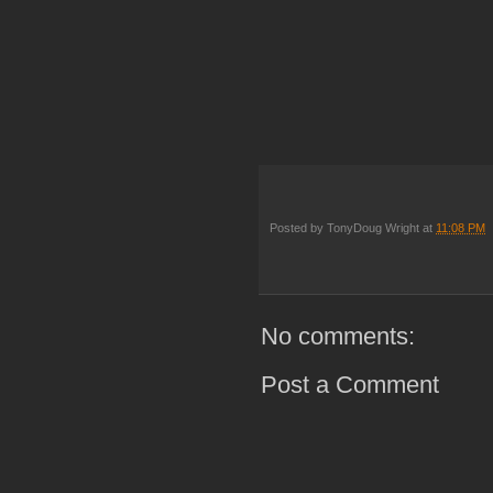
Posted by
TonyDoug Wright
at
11:08 PM
No comments:
Post a Comment