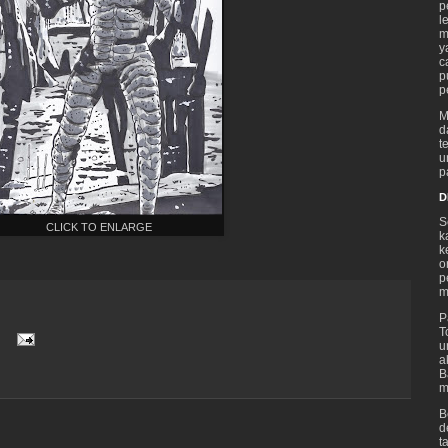
p
l
m
y
c
p
p
M
d
t
u
p
D
S
CLICK TO ENLARGE
k
k
o
p
m
P
T
u
a
B
m
B
d
t