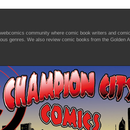
webcomics community where comic book writers and comic 
 various genres. We also review comic books from the Golden 