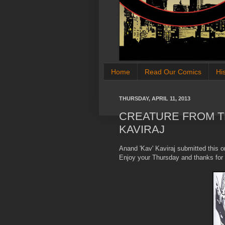
Home
Read Our Comics
His
THURSDAY, APRIL 11, 2013
CREATURE FROM T
KAVIRAJ
Anand 'Kav' Kaviraj submitted this 
Enjoy your Thursday and thanks for