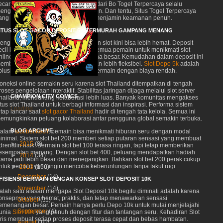
ecara adil dan transparan. Layanan dari Bo Togel Terpercaya selalu
engutamakan kepuasan para pemain. Dan tentu, Situs Togel Terpercaya
ang bermitra dengan Bandar Togel menjamin keamanan penuh.
ITUS SLOT GACOR DEPOSIT 5K TERMURAH GAMPANG MENANG
engan adanya Slot Depo 5k, bermain slot kini bisa lebih hemat. Deposit
ecil ini memberi kesempatan pada semua pemain untuk menikmati slot
nline tanpa harus mengeluarkan dana besar. Kemudahan dalam deposit ini
embuat pemain bisa bermain dengan lebih fleksibel.
Slot Depo 5k
adalah
olusi ideal bagi mereka yang ingin bermain dengan biaya rendah.
oneksi online semakin seru karena slot Thailand ditempatkan di tengah
roses pengelolaan interaktif. Stabilitas jaringan dijaga melalui slot server
CHAMPION CITY COMICS
hailand, mendukung kolaborasi lebih luas. Banyak komunitas mengakses
itus slot Thailand untuk berbagi informasi dan inspirasi. Performa sistem
Loading...
etap lancar saat
slot gacor Thailand
hadir di tengah tata kelola. Semua ini
emungkinkan peluang kolaborasi antar pengguna global semakin terbuka.
BLOG ARCHIVE
alam
slot bet kecil
, pemain bisa menikmati hiburan seru dengan modal
inimal. Sistem slot bet 200 memberi setiap putaran sensasi yang membuat
►
2015
(8)
drenalin naik. Bermain slot bet 100 terasa ringan, tapi tetap memberikan
esempatan menang. Dengan slot bet 400, peluang mendapatkan hadiah
►
2014
(34)
tama jadi lebih besar dan menegangkan. Bahkan slot bet 200 perak cukup
ntuk pemain yang ingin mencoba keberuntungan tanpa takut rugi.
▼
2013
(156)
December
(14)
FISIENSI BERMAIN DENGAN KONSEP SLOT DEPOSIT 10K
November
(14)
alah satu alasan mengapa Slot Deposit 10k begitu diminati adalah karena
onsepnya yang hemat, praktis, dan tetap menawarkan sensasi
October
(11)
emenangan besar. Pemain hanya perlu Depo 10k untuk mulai menjelajahi
September
(4)
unia
Slot 10k
yang penuh dengan fitur dan tantangan seru. Kehadiran Slot
ris membuat setiap proses deposit terasa cepat dan bebas hambatan.
August
(10)