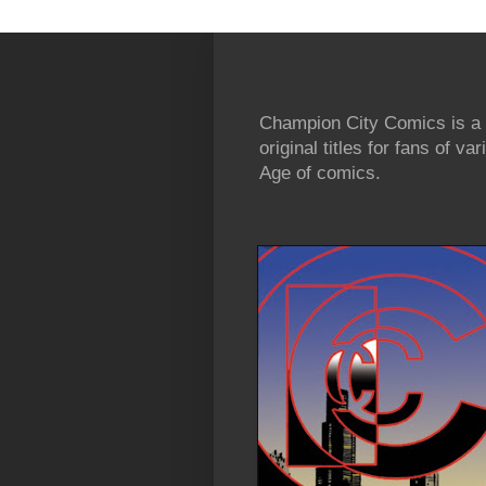
Champion City Comics is a 
original titles for fans of
Age of comics.