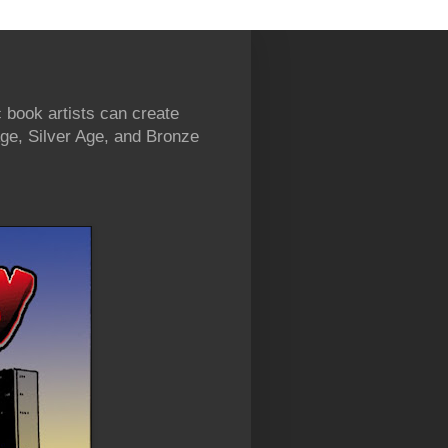
book artists can create
Age, Silver Age, and Bronze