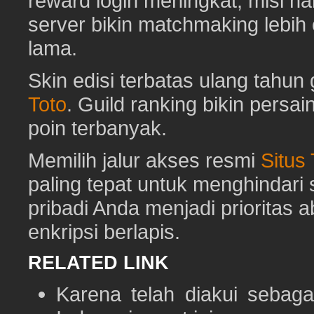
reward login meningkat, misi har
server bikin matchmaking lebih
lama.
Skin edisi terbatas ulang tahun 
Toto
. Guild ranking bikin pers
poin terbanyak.
Memilih jalur akses resmi
Situs
paling tepat untuk menghindar
pribadi Anda menjadi prioritas 
enkripsi berlapis.
RELATED LINK
Karena telah diakui sebaga