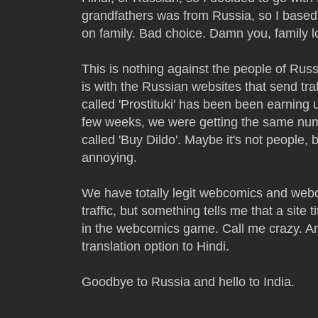
grandfathers was from Russia, so I based
on family. Bad choice. Damn you, family lo
This is nothing against the people of Rus
is with the Russian websites that send tra
called 'Prostituki' has been been earning u
few weeks, we were getting the same numb
called 'Buy Dildo'. Maybe it's not people, b
annoying.
We have totally legit webcomics and webc
traffic, but something tells me that a site tit
in the webcomics game. Call me crazy. An
translation option to Hindi.
Goodbye to Russia and hello to India.