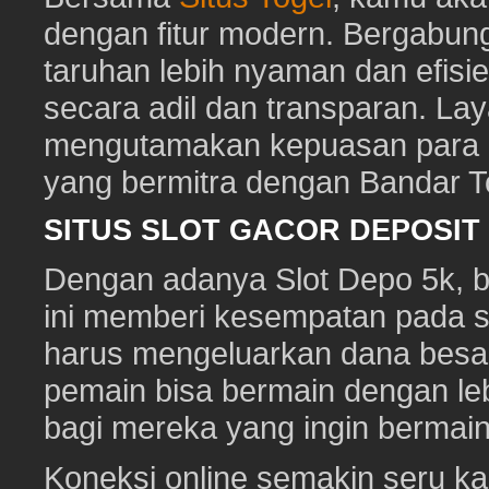
dengan fitur modern. Bergabun
taruhan lebih nyaman dan efisie
secara adil dan transparan. Lay
mengutamakan kepuasan para pe
yang bermitra dengan Bandar 
SITUS SLOT GACOR DEPOSI
Dengan adanya Slot Depo 5k, ber
ini memberi kesempatan pada s
harus mengeluarkan dana besa
pemain bisa bermain dengan leb
bagi mereka yang ingin bermai
Koneksi online semakin seru ka