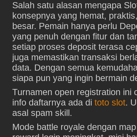
Salah satu alasan mengapa Slot
konsepnya yang hemat, prakti
besar. Pemain hanya perlu Depo
yang penuh dengan fitur dan ta
setiap proses deposit terasa c
juga memastikan transaksi ber
data. Dengan semua kemudahan i
siapa pun yang ingin bermain d
Turnamen open registration ini
info daftarnya ada di
toto slot
. 
asal spam skill.
Mode battle royale dengan map 