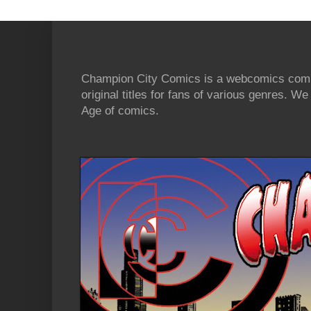
Champion City Comics is a webcomics commu
original titles for fans of various genres. 
Age of comics.