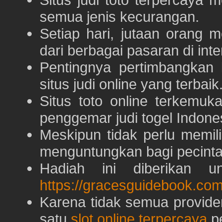
semua jenis kecurangan.
Setiap hari, jutaan orang 
dari berbagai pasaran di inte
Pentingnya pertimbangka
situs judi online yang terbaik
Situs toto online terkem
penggemar judi togel Indone
Meskipun tidak perlu memil
menguntungkan bagi pecinta 
Hadiah ini diberikan u
https://gracesguidebook.com
Karena tidak semua provid
satu
slot online terpercaya
pe