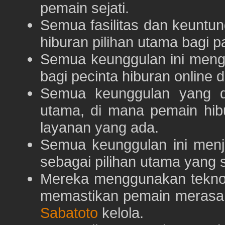
pemain sejati.
Semua fasilitas dan keuntu
hiburan pilihan utama bagi p
Semua keunggulan ini meng
bagi pecinta hiburan online 
Semua keunggulan yang 
utama, di mana pemain hi
layanan yang ada.
Semua keunggulan ini menj
sebagai pilihan utama yang s
Mereka menggunakan teknolo
memastikan pemain merasa 
Sabatoto
kelola.