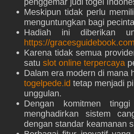
penggemar judi togel Indone
Meskipun tidak perlu memil
menguntungkan bagi pecinta 
Hadiah ini diberikan u
https://gracesguidebook.com
Karena tidak semua provid
satu
slot online terpercaya
pe
Dalam era modern di mana h
togelpede.id
tetap menjadi pi
unggulan.
Dengan komitmen tingg
menghadirkan sistem can
dengan standar keamanan s
Berbagai fitur inovatif yang