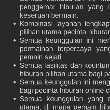
penggemar hiburan yang
keseruan bermain.
Kombinasi layanan lengka
pilihan utama pecinta hibur
Semua keunggulan ini me
permainan terpercaya yan
pemain sejati.
Semua fasilitas dan keuntu
hiburan pilihan utama bagi p
Semua keunggulan ini meng
bagi pecinta hiburan online 
Semua keunggulan yang 
utama, di mana pemain hi