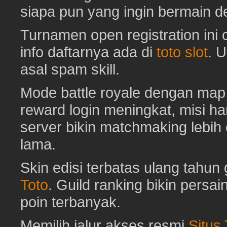
siapa pun yang ingin bermain d
Turnamen open registration ini
info daftarnya ada di
toto slot
. 
asal spam skill.
Mode battle royale dengan map 
reward login meningkat, misi har
server bikin matchmaking lebih
lama.
Skin edisi terbatas ulang tahun 
Toto
. Guild ranking bikin pers
poin terbanyak.
Memilih jalur akses resmi
Situs