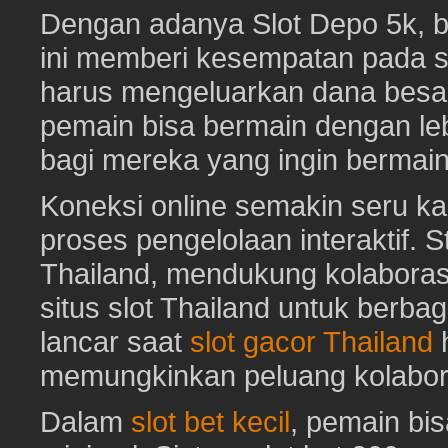
Dengan adanya Slot Depo 5k, ber
ini memberi kesempatan pada s
harus mengeluarkan dana besa
pemain bisa bermain dengan leb
bagi mereka yang ingin bermai
Koneksi online semakin seru ka
proses pengelolaan interaktif. St
Thailand, mendukung kolaboras
situs slot Thailand untuk berbag
lancar saat
slot gacor Thailand
h
memungkinkan peluang kolabora
Dalam
slot bet kecil
, pemain bi