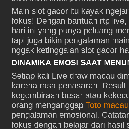
Main slot gacor itu kayak ngeja
fokus! Dengan bantuan rtp live
hari ini yang punya peluang me
tapi juga bikin pengalaman mai
nggak ketinggalan slot gacor hari
DINAMIKA EMOSI SAAT MEN
Setiap kali Live draw macau di
karena rasa penasaran. Resu
kegembiraan besar atau kekec
orang menganggap
Toto macau
pengalaman emosional. Catat
fokus dengan belajar dari hasil