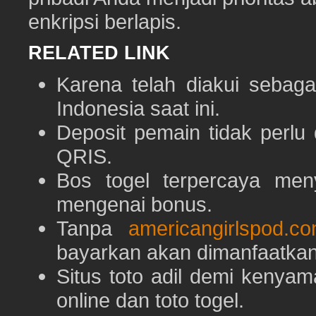
enkripsi berlapis.
RELATED LINK
Karena telah diakui sebaga
Indonesia saat ini.
Deposit pemain tidak perlu
QRIS.
Bos togel terpercaya men
mengenai bonus.
Tanpa
americangirlspod.c
bayarkan akan dimanfaatkan
Situs toto adil demi keny
online dan toto togel.