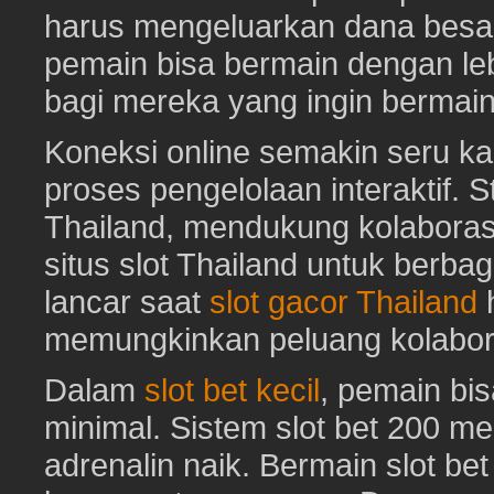
harus mengeluarkan dana besa
pemain bisa bermain dengan leb
bagi mereka yang ingin bermai
Koneksi online semakin seru ka
proses pengelolaan interaktif. St
Thailand, mendukung kolaboras
situs slot Thailand untuk berbag
lancar saat
slot gacor Thailand
h
memungkinkan peluang kolabora
Dalam
slot bet kecil
, pemain bi
minimal. Sistem slot bet 200 m
adrenalin naik. Bermain slot be