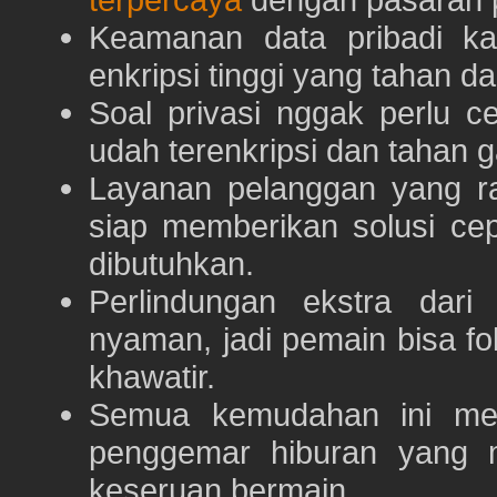
Keamanan data pribadi k
enkripsi tinggi yang tahan da
Soal privasi nggak perlu 
udah terenkripsi dan tahan g
Layanan pelanggan yang ra
siap memberikan solusi ce
dibutuhkan.
Perlindungan ekstra dar
nyaman, jadi pemain bisa f
khawatir.
Semua kemudahan ini m
penggemar hiburan yang
keseruan bermain.