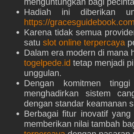
menguntungkan bagi pecinta 
Hadiah ini diberikan u
https://gracesguidebook.com
Karena tidak semua provid
satu
slot online terpercaya
pe
Dalam era modern di mana h
togelpede.id
tetap menjadi pi
unggulan.
Dengan komitmen tingg
menghadirkan sistem can
dengan standar keamanan s
Berbagai fitur inovatif yang
memberikan nilai tambah ba
terpercaya
dengan pasaran p