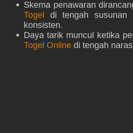
Skema penawaran dirancan
Togel
di tengah susunan h
konsisten.
Daya tarik muncul ketika p
Togel Online
di tengah naras