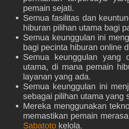
pemain sejati.
Semua fasilitas dan keuntu
hiburan pilihan utama bagi p
Semua keunggulan ini meng
bagi pecinta hiburan online 
Semua keunggulan yang 
utama, di mana pemain hi
layanan yang ada.
Semua keunggulan ini menj
sebagai pilihan utama yang s
Mereka menggunakan teknolo
memastikan pemain merasa 
Sabatoto
kelola.