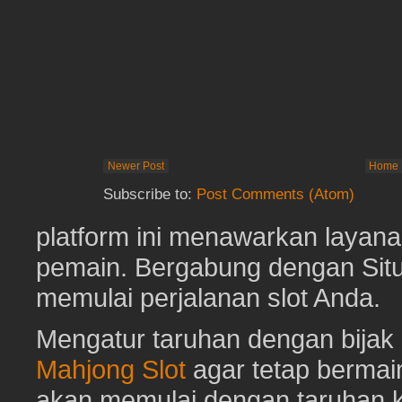
Newer Post
Home
Subscribe to:
Post Comments (Atom)
platform ini menawarkan layana
pemain. Bergabung dengan Situ
memulai perjalanan slot Anda.
Mengatur taruhan dengan bijak 
Mahjong Slot
agar tetap bermai
akan memulai dengan taruhan k