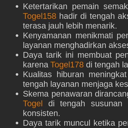
Ketertarikan pemain semaki
Togel158
hadir di tengah ak
terasa jauh lebih menarik.
Kenyamanan menikmati pe
layanan menghadirkan akses 
Daya tarik ini membuat pe
karena
Togel178
di tengah l
Kualitas hiburan meningka
tengah layanan menjaga kest
Skema penawaran dirancan
Togel
di tengah susunan h
konsisten.
Daya tarik muncul ketika p