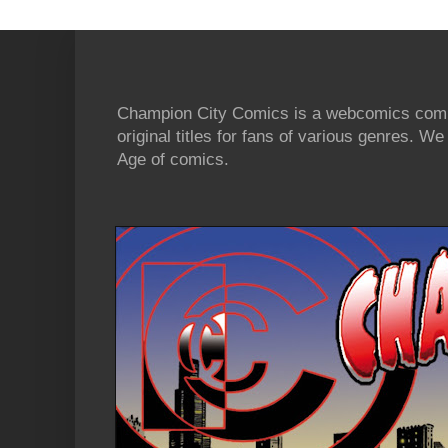
Champion City Comics is a webcomics commu
original titles for fans of various genres. 
Age of comics.