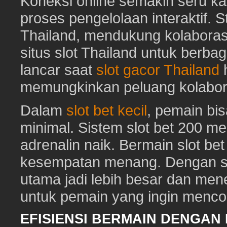
Koneksi online semakin seru ka
proses pengelolaan interaktif. St
Thailand, mendukung kolaboras
situs slot Thailand untuk berbag
lancar saat
slot gacor Thailand
h
memungkinkan peluang kolabora
Dalam
slot bet kecil
, pemain bi
minimal. Sistem slot bet 200 m
adrenalin naik. Bermain slot be
kesempatan menang. Dengan sl
utama jadi lebih besar dan me
untuk pemain yang ingin mencob
EFISIENSI BERMAIN DENGAN