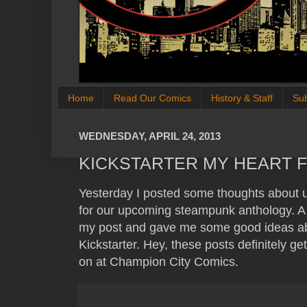
Home
Read Our Comics
History & Staff
Su
WEDNESDAY, APRIL 24, 2013
KICKSTARTER MY HEART 
Yesterday I posted some thoughts about us
for our upcoming steampunk anthology. A 
my post and gave me some good ideas ab
Kickstarter. Hey, these posts definitely g
on at Champion City Comics.