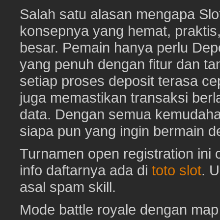
Salah satu alasan mengapa Slot
konsepnya yang hemat, prakti
besar. Pemain hanya perlu Depo
yang penuh dengan fitur dan ta
setiap proses deposit terasa c
juga memastikan transaksi ber
data. Dengan semua kemudahan i
siapa pun yang ingin bermain d
Turnamen open registration ini
info daftarnya ada di
toto slot
. 
asal spam skill.
Mode battle royale dengan map 